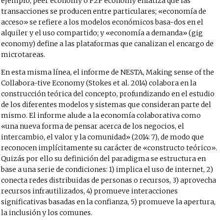
ejemplo, peer economy o P2P economy enfatiza que las
transacciones se producen entre particulares; «economía de
acceso» se refiere a los modelos económicos basa-dos en el
alquiler y el uso compartido; y «economía a demanda» (gig
economy) define a las plataformas que canalizan el encargo de
microtareas.
En esta misma línea, el informe de NESTA, Making sense of the
Collabora-tive Economy (Stokes et al. 2014) colabora en la
construcción teórica del concepto, profundizando en el estudio
de los diferentes modelos y sistemas que consideran parte del
mismo. El informe alude a la economía colaborativa como
«una nueva forma de pensar acerca de los negocios, el
intercambio, el valor y la comunidad» (2014: 7), de modo que
reconocen implícitamente su carácter de «constructo teórico».
Quizás por ello su definición del paradigma se estructura en
base a una serie de condiciones: 1) implica el uso de internet, 2)
conecta redes distribuidas de personas o recursos, 3) aprovecha
recursos infrautilizados, 4) promueve interacciones
significativas basadas en la confianza, 5) promueve la apertura,
la inclusión y los comunes.