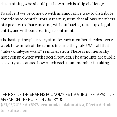
determining who should get how much is a big challenge.
To solve it we’ve come up with an innovative way to distribute
donations to contributors: a team system that allows members
of a project to share income, without having to set up a legal
entity, and without creating resentment.
The basic principle is very simple: each member decides every
week how much of the team’s income they take! We call that
“take-what-you-want” remuneration. There is no hierarchy,
not even an owner with special powers. The amounts are public,
so everyone can see how much each team member is taking.
THE RISE OF THE SHARING ECONOMY: ESTIMATING THE IMPACT OF
AIRBNB ON THE HOTEL INDUSTRY
31/03/2018
•
AirBNB
,
economía colaborativa
,
Efecto Airbnb
,
turistificación