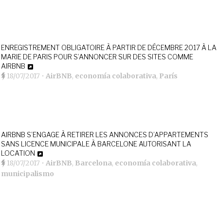
ENREGISTREMENT OBLIGATOIRE À PARTIR DE DÉCEMBRE 2017 À LA
MARIE DE PARIS POUR S’ANNONCER SUR DES SITES COMME
AIRBNB
18/07/2017
•
AirBNB
,
economía colaborativa
,
París
AIRBNB S’ENGAGE À RETIRER LES ANNONCES D’APPARTEMENTS
SANS LICENCE MUNICIPALE À BARCELONE AUTORISANT LA
LOCATION
18/07/2017
•
AirBNB
,
Barcelona
,
economía colaborativa
,
municipalismo