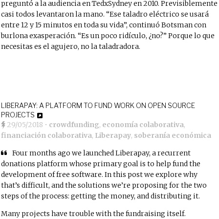
preguntó a la audiencia en TedxSydney en 2010. Previsiblemente
casi todos levantaron la mano. “Ese taladro eléctrico se usará
entre 12 y 15 minutos en toda su vida”, continuó Botsman con
burlona exasperación. “Es un poco ridículo, ¿no?” Porque lo que
necesitas es el agujero, no la taladradora.
LIBERAPAY: A PLATFORM TO FUND WORK ON OPEN SOURCE
PROJECTS
29/05/2018
•
crowdfunding
,
economía colaborativa
,
financiación colaborativa
,
Liberapay
,
soberanía económica
Four months ago we launched Liberapay, a recurrent
donations platform whose primary goal is to help fund the
development of free software. In this post we explore why
that’s difficult, and the solutions we’re proposing for the two
steps of the process: getting the money, and distributing it.
Many projects have trouble with the fundraising itself.