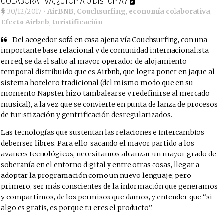
COLABORATIVA, ¿UTOPÍA O DISTOPÍA?
30/12/2017
•
AirBNB
,
Couchsurfing
,
economía colaborativa
,
Efecto Airbnb
,
turistificación
Del acogedor sofá en casa ajena vía Couchsurfing, con una
importante base relacional y de comunidad internacionalista
en red, se da el salto al mayor operador de alojamiento
temporal distribuido que es Airbnb, que logra poner en jaque al
sistema hotelero tradicional (del mismo modo que en su
momento Napster hizo tambalearse y redefinirse al mercado
musical), a la vez que se convierte en punta de lanza de procesos
de turistización y gentrificación desregularizados.
Las tecnologías que sustentan las relaciones e intercambios
deben ser libres. Para ello, sacando el mayor partido a los
avances tecnológicos, necesitamos alcanzar un mayor grado de
soberanía en el entorno digital y entre otras cosas, llegar a
adoptar la programación como un nuevo lenguaje; pero
primero, ser más conscientes de la información que generamos
y compartimos, de los permisos que damos, y entender que “si
algo es gratis, es porque tu eres el producto”.