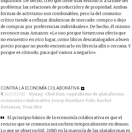
inquilinos. De hecho, creo que tiene más sentido ir a la base del
problema: las relaciones de producción y de propiedad. Ambas
formas de activismo son combinables, pero la del consumo
crítico tiende a reflejar dinámicas de mercado: compro o dejo
de comprar por preferencias individuales». De hecho, él mismo
reconoce usar Amazon: «Lo uso porque tienen una oferta que
no encuentro en otro lugar, como libros descatalogados a buen
precio porque no puedo encontrarlo en librería afín o cercana. Y
porque es cómodo, para qué vamos a negarlo».
CONTRA LA ECONOMÍA COLABORATIVA
24/07/2018
•
Byung-Chul Han
,
capitalismo de plataforma
,
economía colaborativa
,
Josep Martínez Polo
,
Rachel
Botsman
,
Tom Slee
El principio básico de la economía colaborativa es que el
recurso que se consuma sea un bien temporalmente en desuso.
Lo que se observa (Gil, 2018) en la mayoría de las plataformas es