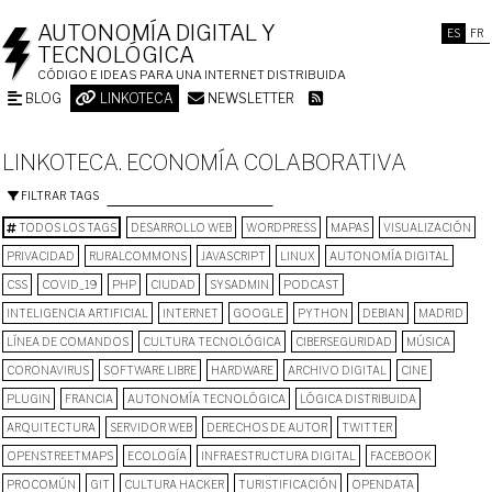
AUTONOMÍA DIGITAL Y
ES
FR
TECNOLÓGICA
CÓDIGO E IDEAS PARA UNA INTERNET DISTRIBUIDA
BLOG
LINKOTECA
NEWSLETTER
LINKOTECA. ECONOMÍA COLABORATIVA
FILTRAR TAGS
TODOS LOS TAGS
DESARROLLO WEB
WORDPRESS
MAPAS
VISUALIZACIÓN
PRIVACIDAD
RURALCOMMONS
JAVASCRIPT
LINUX
AUTONOMÍA DIGITAL
CSS
COVID_19
PHP
CIUDAD
SYSADMIN
PODCAST
INTELIGENCIA ARTIFICIAL
INTERNET
GOOGLE
PYTHON
DEBIAN
MADRID
LÍNEA DE COMANDOS
CULTURA TECNOLÓGICA
CIBERSEGURIDAD
MÚSICA
CORONAVIRUS
SOFTWARE LIBRE
HARDWARE
ARCHIVO DIGITAL
CINE
PLUGIN
FRANCIA
AUTONOMÍA TECNOLÓGICA
LÓGICA DISTRIBUIDA
ARQUITECTURA
SERVIDOR WEB
DERECHOS DE AUTOR
TWITTER
OPENSTREETMAPS
ECOLOGÍA
INFRAESTRUCTURA DIGITAL
FACEBOOK
PROCOMÚN
GIT
CULTURA HACKER
TURISTIFICACIÓN
OPENDATA