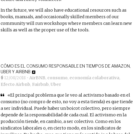
In the future, we will also have educational resources such as
books, manuals, and occasionally skilled members of our
community will run workshops where members can learn new
skills as well as the proper use of the tools.
CÓMO ES EL CONSUMO RESPONSABLE EN TIEMPOS DE AMAZON,
UBER Y AIRBNB
12/08/2018
•
AirBNB
,
consumo
,
economía colaborativa
,
Efecto Airbnb
,
Fairbnb
,
Uber
«El principal problema que le veo al activismo basado en el
consumo (no compro de esto, no voy a esta tienda) es que tiende
a ser individual. Puede haber un boicot colectivo, pero siempre
depende de la responsabilidad de cada cual. El activismo en la
producción tiende, en cambio, a ser colectivo. Como en los
sindicatos laborales o, en cierto modo, en los sindicatos de