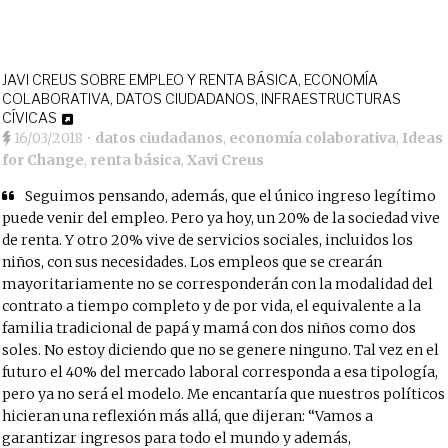
JAVI CREUS SOBRE EMPLEO Y RENTA BÁSICA, ECONOMÍA
COLABORATIVA, DATOS CIUDADANOS, INFRAESTRUCTURAS
CÍVICAS
16/03/2018
•
datos ciudadanos
,
economía colaborativa
,
Ideas
for Change
,
renta básica
,
Xavi Creus
Seguimos pensando, además, que el único ingreso legítimo
puede venir del empleo. Pero ya hoy, un 20% de la sociedad vive
de renta. Y otro 20% vive de servicios sociales, incluidos los
niños, con sus necesidades. Los empleos que se crearán
mayoritariamente no se corresponderán con la modalidad del
contrato a tiempo completo y de por vida, el equivalente a la
familia tradicional de papá y mamá con dos niños como dos
soles. No estoy diciendo que no se genere ninguno. Tal vez en el
futuro el 40% del mercado laboral corresponda a esa tipología,
pero ya no será el modelo. Me encantaría que nuestros políticos
hicieran una reflexión más allá, que dijeran: “Vamos a
garantizar ingresos para todo el mundo y además,