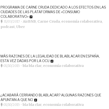
PROGRAMA DE CARNE CRUDA DEDICADO A LOS EFECTOS EN LAS
CIUDADES DE LAS PLATAFORMAS DE «CONSUMO
COLABORATIVO»
31/03/2017
•
AirBNB
,
Carne Cruda
,
economía colaborativa
,
podcast
,
Uber
MÁS RAZONES DE LA LEGALIDAD DE BLABLACAR EN ESPAÑA,
ESTA VEZ DADAS POR LA OCU
01/10/2015
•
bla bla clar
,
economía colaborativa
¿ACABARÁ CERRANDO BLABLACAR? ALGUNAS RAZONES QUE
APUNTAN A QUE NO
01/10/2015
•
bla bla clar
,
economía colaborativa