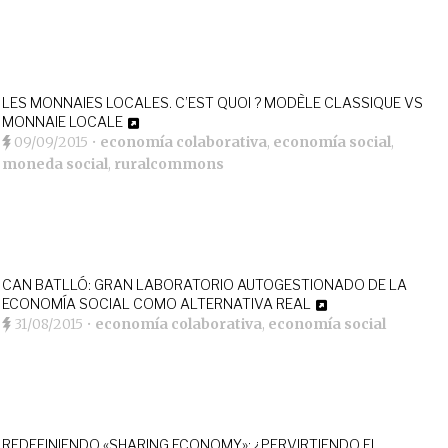
LES MONNAIES LOCALES. C’EST QUOI ? MODÈLE CLASSIQUE VS
MONNAIE LOCALE
09/09/2015
•
economía colaborativa
,
economía social
,
moneda social
,
ruralcommons
CAN BATLLÓ: GRAN LABORATORIO AUTOGESTIONADO DE LA
ECONOMÍA SOCIAL COMO ALTERNATIVA REAL
31/08/2015
•
economía colaborativa
,
economía social
REDEFINIENDO «SHARING ECONOMY»: ¿PERVIRTIENDO EL