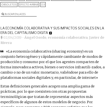
OBSOLETOS
EFECTO AIRBNB
D3
BUSCAR ENLACES
LA ECONOMÍA COLABORATIVA Y SUS IMPACTOS SOCIALES EN LA
ERA DEL CAPITALISMO DIGITA
02/04/2019
•
Ángel Gordo
,
economía colaborativa
,
Javier de
Rivera
«La economía colaborativa (sharing economy) es un
conjunto heterogéneo y rápidamente cambiante de modos de
producción y consumo por el que los agentes comparten de
forma innovadora activos, bienes o servicios infrautili-zados, a
cambio o no de un valor monetario, valiéndose para ello de
plataformas sociales digitales y, en particular, de internet»
Estas definiciones generales acogen una amplia gama de
prácticas, por lo que coexisten con otras propuestas
terminológicas que tratan de representar aspectos más
específicos de algunos de estos modelos de negocio. Por