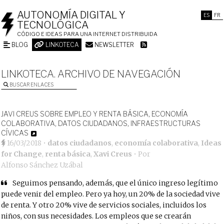
AUTONOMÍA DIGITAL Y
ES
FR
TECNOLÓGICA
CÓDIGO E IDEAS PARA UNA INTERNET DISTRIBUIDA
BLOG
LINKOTECA
NEWSLETTER
LINKOTECA. ARCHIVO DE NAVEGACIÓN
BUSCAR ENLACES
JAVI CREUS SOBRE EMPLEO Y RENTA BÁSICA, ECONOMÍA
COLABORATIVA, DATOS CIUDADANOS, INFRAESTRUCTURAS
CÍVICAS
16/03/2018
•
datos ciudadanos
,
economía colaborativa
,
Ideas
for Change
,
renta básica
,
Xavi Creus
• Por
Alfonso Sánchez Uzábal
Seguimos pensando, además, que el único ingreso legítimo
puede venir del empleo. Pero ya hoy, un 20% de la sociedad vive
de renta. Y otro 20% vive de servicios sociales, incluidos los
niños, con sus necesidades. Los empleos que se crearán