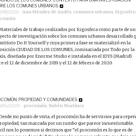
BRE LOS COMUNES URBANOS
1/08/2020
•
Ana Méndez de Andés
,
comunes urbanos
,
Ergosfer
ocomún
Materiales de trabajo realizados por
Ergosfera
como parte de un
yecto de investigación sobre los comunes urbanos desarrollado 
nstituto Do It Yourself
y cuya primera fase se materializó en la
osición
CIUDAD DE LOS COMUNES
, comisariada por
Todo por la
xis
, diseñada por
Enorme Studio
e instalada en el
IDYS
(Madrid)
re el 12 de diciembre de 2019 y el 12 de febrero de 2020.
COMÚN, PROPIEDAD Y COMUNIDADES
5/04/2020
•
procomún
,
Rubén Martínez
Desde mi punto de vista, el procomún ha de servirnos para repen
propiedad, tan marcada por un rumbo que parece incuestionable.
ícil nos lo ponemos si decimos que “el procomún es lo que es de