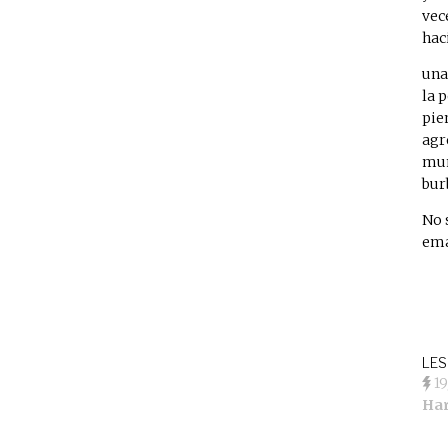
vec
hac
una
la 
pie
agr
mun
bur
No 
ema
LES
19
Har