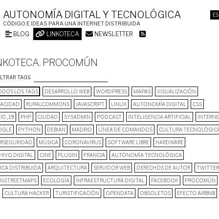
AUTONOMÍA DIGITAL Y TECNOLÓGICA
ES
CÓDIGO E IDEAS PARA UNA INTERNET DISTRIBUIDA
BLOG
LINKOTECA
NEWSLETTER
NKOTECA. PROCOMÚN
ILTRAR TAGS
DOS LOS TAGS
DESARROLLO WEB
WORDPRESS
MAPAS
VISUALIZACIÓN
VACIDAD
RURALCOMMONS
JAVASCRIPT
LINUX
AUTONOMÍA DIGITAL
CSS
ID_19
PHP
CIUDAD
SYSADMIN
PODCAST
INTELIGENCIA ARTIFICIAL
INTERN
OGLE
PYTHON
DEBIAN
MADRID
LÍNEA DE COMANDOS
CULTURA TECNOLÓGIC
ERSEGURIDAD
MÚSICA
CORONAVIRUS
SOFTWARE LIBRE
HARDWARE
HIVO DIGITAL
CINE
PLUGIN
FRANCIA
AUTONOMÍA TECNOLÓGICA
ICA DISTRIBUIDA
ARQUITECTURA
SERVIDOR WEB
DERECHOS DE AUTOR
TWITTER
NSTREETMAPS
ECOLOGÍA
INFRAESTRUCTURA DIGITAL
FACEBOOK
PROCOMÚN
CULTURA HACKER
TURISTIFICACIÓN
OPENDATA
OBSOLETOS
EFECTO AIRBNB