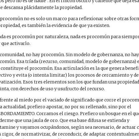
os pero no es de nadie”. En el rincón oscuro y caliente que deja es
se descansa plácidamente la propiedad.
 procomún no es solo un marco para reflexionar sobre otras for
propiedad, es también la evidencia de que ya existen.
da es procomún por naturaleza, nada es procomún para siempre
 que activarlo.
 comunidad, no hay procomún. Sin modelo de gobernanza, no hay
común. Esa tríada (recurso, comunidad, modelo de gobernanza) e
 constituye el procomún. Esa articulación es la que genera benefi
ectivo y evita (o intenta limitar) los procesos de cercamiento y de
vatización. Esos tres elementos son los que fundan una propieda
tinta, con derechos de uso y usufructo del recurso.
 frente al miedo por el vaciado de significado que corre el proco
la actualidad, prefiero apostar, no por su rellenado, sino por el
BORDAMIENTO. Corramos el riesgo. Prefiero un bosque en el qu
derme que una jaula de oro. Que esa base difusa se extienda y
tamine y vayamos ocupándonos, según sea necesario, de actuar 
 rigor, de normativizar, de reconducir, de adaptar contextualmen