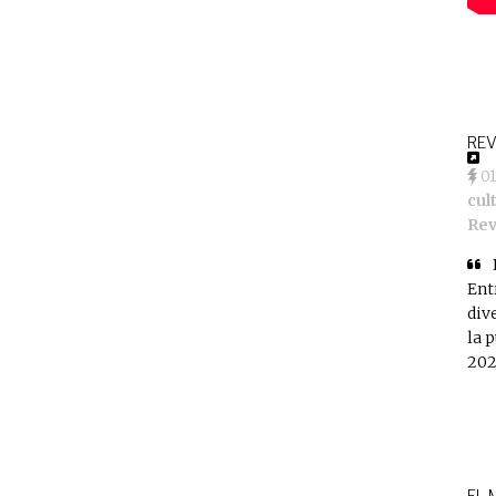
REV
0
cul
Rev
Ent
div
la 
202
EL 