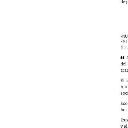
de 
«NU
EST
2
del
tra
El 
mun
soc
Eso
her
Est
y e