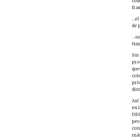
tod
fra
…el
de 
…na
Hay
Sin
pro
que
col
pri
dis
Así
en 
DES
per
con
más