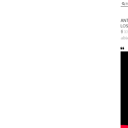
B
ANT
LOS
1
abi