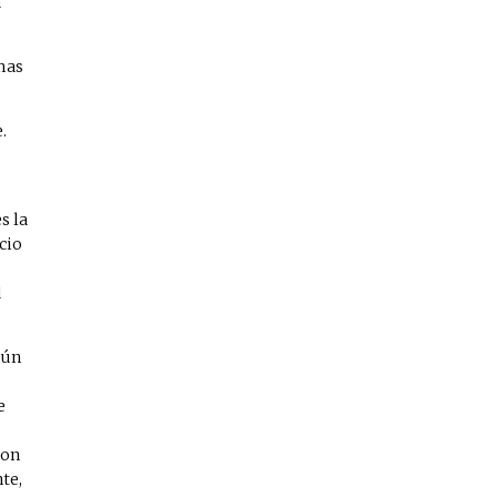
a
mas
.
s la
cio
d
mún
e
con
te,