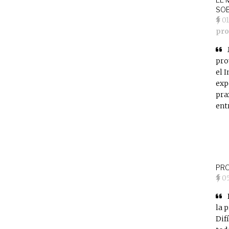
SO
0
pr
pro
el
I
exp
pra
ent
PRO
0
la 
Dif