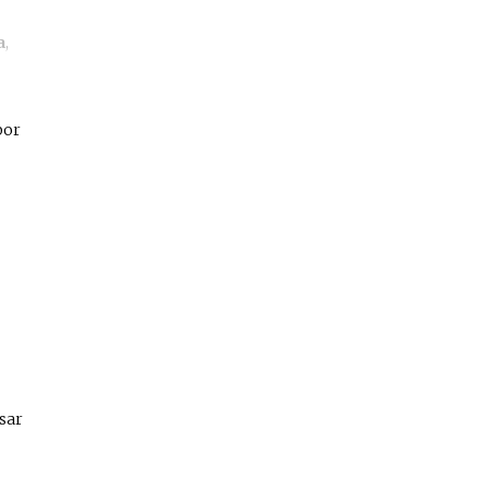
a
,
por
sar