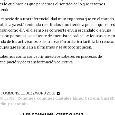
es lo que hace es que perdamos el sentido de lo que estamos
iendo.
 especie de autorreferencialidad muy engañosa que en el mundo
política ya está teniendo resultados: uno tiende a pensar que el re
nsan como él y el disenso se convierte en un escándalo o en una
esión personal. Una fuente de enemistad radical. Mientras que en
do de los activismos o de la creación artística facilita la creació
bujas que se miran a sí mismas y se autocomplacen.
sabemos cómo convertir nuestros saberes en procesos de
ncipación y de transformación colectiva.
 COMMUNS, LE BUZZWORD 2018
/05/2018
•
Comunes
,
comunes digitales
,
Elinor Ostrom
,
Garrett
din
,
procomún