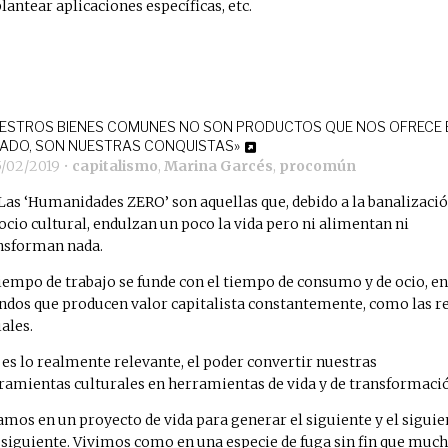
plantear aplicaciones específicas, etc.
ESTROS BIENES COMUNES NO SON PRODUCTOS QUE NOS OFRECE 
ADO, SON NUESTRAS CONQUISTAS»
5/02/2019
•
capitalismo
,
Marina Garcés
,
procomún
Las ‘Humanidades ZERO’ son aquellas que, debido a la banalizaci
 ocio cultural, endulzan un poco la vida pero ni alimentan ni
nsforman nada.
tiempo de trabajo se funde con el tiempo de consumo y de ocio, en
dos que producen valor capitalista constantemente, como las r
iales.
 es lo realmente relevante, el poder convertir nuestras
ramientas culturales en herramientas de vida y de transformaci
amos en un proyecto de vida para generar el siguiente y el siguie
l siguiente. Vivimos como en una especie de fuga sin fin que muc