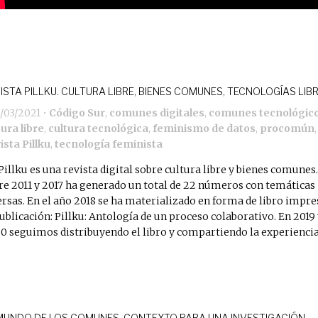
ISTA PILLKU. CULTURA LIBRE, BIENES COMUNES, TECNOLOGÍAS LIB
1/03/2021
•
Código Sur
,
comunes digitales
,
comunes tecnológic
tura libre
,
cultura tecnológica
,
feminismo de datos
,
procomún
,
ista Pillku
,
tecnología feminista
Pillku es una revista digital sobre cultura libre y bienes comunes.
re 2011 y 2017 ha generado un total de 22 números con temáticas
ersas. En el año 2018 se ha materializado en forma de libro impr
publicación: Pillku: Antología de un proceso colaborativo. En 2019
0 seguimos distribuyendo el libro y compartiendo la experiencia
MUNDO DE LOS COMUNES. CONTEXTO PARA UNA INVESTIGACIÓN