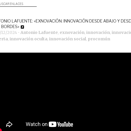
USCAR ENLACES
ONIO LAFUENTE: «EXNOVACIÓN: INNOVACIÓN DESDE ABAJO Y DES
 BORDES»
0/12/2024
•
Antonio Lafuente
,
exnovación
,
innovación
,
innovaci
erta
,
innovación oculta
,
innovación social
,
procomún