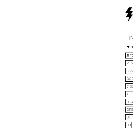
LI
F
TO
PRI
COV
GO
CIB
ARC
LÓG
OPE
GIT
D3