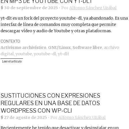
EN MP3 DE YOUTUBE CON YT-DLT
30 de septiembre de 2025
• Por
Alfonso Sánchez Uzábal
yt-dlt es un fork del proyecto youtube-dl, ya abandonado. Es una
interfaz de línea de comandos muy completa que permite
descargar vídeo y audio de Youtube y otras plataformas.
CONTEXTO
Activismo archivístico
,
GNU/Linux
,
Software libre
,
archivo
digital
,
youtube
,
youtube-dl
,
yt-dlt
Leer el artículo
SUSTITUCIONES CON EXPRESIONES
REGULARES EN UNA BASE DE DATOS
WORDPRESS CON WP-CLI
27 de agosto de 2025
• Por
Alfonso Sánchez Uzábal
Recientemente he tenido que desactivar y desinstalar en un