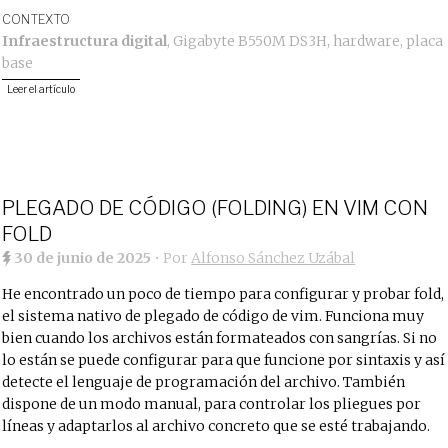
CONTEXTO
Infraestructura digital
,
Gigabyte B550M DS3H
,
hardware
,
placa
base
Leer el artículo
PLEGADO DE CÓDIGO (FOLDING) EN VIM CON
FOLD
30 de junio de 2025
• Por
Alfonso Sánchez Uzábal
He encontrado un poco de tiempo para configurar y probar fold,
el sistema nativo de plegado de código de vim. Funciona muy
bien cuando los archivos están formateados con sangrías. Si no
lo están se puede configurar para que funcione por sintaxis y así
detecte el lenguaje de programación del archivo. También
dispone de un modo manual, para controlar los pliegues por
líneas y adaptarlos al archivo concreto que se esté trabajando.