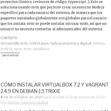
proyectos (linters, revisores de código, typescript...). Esto se
soluciona usando nvm que permite crear un entorno Node.js
específico para cada usuario del sistema, de manera que los
paquetes instalados globalmente son globales para el usuario
que los instala. nvm se puede instalar sin usar sudo, así que un
usuario no necesita contactar al administrador del sistema.
CONTEXTO
Desarrollo web
,
GNU/Linux
,
Infraestructura digital
,
Debian
,
node.js
,
npm
,
nvm
,
sysadmin
Leer el artículo
CÓMO INSTALAR VIRTUALBOX 7.2 Y VAGRANT
2.4.9 EN DEBIAN 13 TRIXIE
08 de octubre de 2025
[actualizado el
15 de marzo de 2026
]
•
Por
Alfonso Sánchez Uzábal