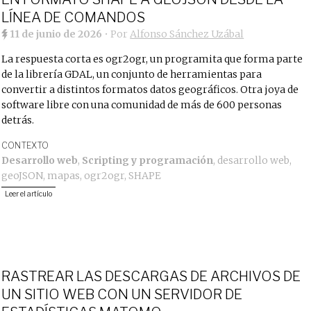
LÍNEA DE COMANDOS
11 de junio de 2026
• Por
Alfonso Sánchez Uzábal
La respuesta corta es ogr2ogr, un programita que forma parte
de la librería GDAL, un conjunto de herramientas para
convertir a distintos formatos datos geográficos. Otra joya de
software libre con una comunidad de más de 600 personas
detrás.
CONTEXTO
Desarrollo web
,
Scripting y programación
,
desarrollo web
,
geoJSON
,
mapas
,
ogr2ogr
,
SHAPE
Leer el artículo
RASTREAR LAS DESCARGAS DE ARCHIVOS DE
UN SITIO WEB CON UN SERVIDOR DE