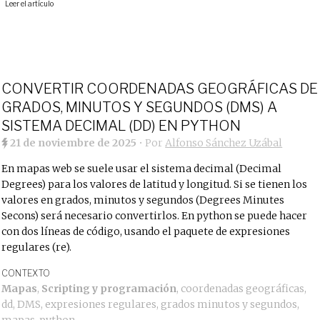
Leer el artículo
CONVERTIR COORDENADAS GEOGRÁFICAS DE
GRADOS, MINUTOS Y SEGUNDOS (DMS) A
SISTEMA DECIMAL (DD) EN PYTHON
21 de noviembre de 2025
• Por
Alfonso Sánchez Uzábal
En mapas web se suele usar el sistema decimal (Decimal
Degrees) para los valores de latitud y longitud. Si se tienen los
valores en grados, minutos y segundos (Degrees Minutes
Secons) será necesario convertirlos. En python se puede hacer
con dos líneas de código, usando el paquete de expresiones
regulares (re).
CONTEXTO
Mapas
,
Scripting y programación
,
coordenadas geográficas
,
dd
,
DMS
,
expresiones regulares
,
grados minutos y segundos
,