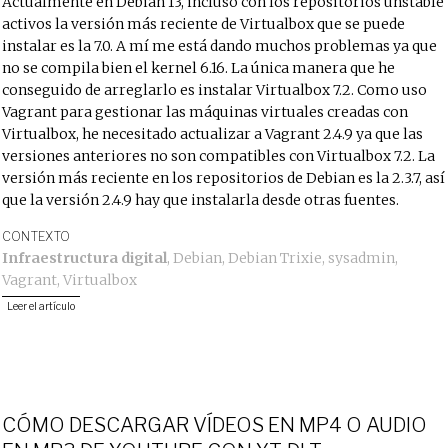
Actualmente en Debian 13, incluso con los repositorios unstable
activos la versión más reciente de Virtualbox que se puede
instalar es la 7.0. A mí me está dando muchos problemas ya que
no se compila bien el kernel 6.16. La única manera que he
conseguido de arreglarlo es instalar Virtualbox 7.2. Como uso
Vagrant para gestionar las máquinas virtuales creadas con
Virtualbox, he necesitado actualizar a Vagrant 2.4.9 ya que las
versiones anteriores no son compatibles con Virtualbox 7.2. La
versión más reciente en los repositorios de Debian es la 2.3.7, así
que la versión 2.4.9 hay que instalarla desde otras fuentes.
CONTEXTO
Infraestructura digital
,
Debian
,
Debian Trixie
,
sysadmin
,
Vagrant
,
Virtualbox
Leer el artículo
CÓMO DESCARGAR VÍDEOS EN MP4 O AUDIO