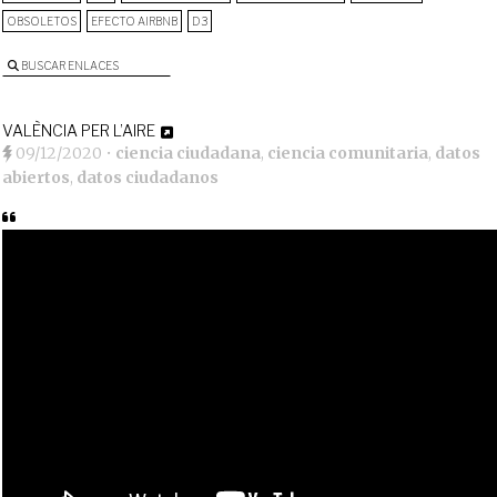
OBSOLETOS
EFECTO AIRBNB
D3
BUSCAR ENLACES
VALÈNCIA PER L’AIRE
09/12/2020
•
ciencia ciudadana
,
ciencia comunitaria
,
datos
abiertos
,
datos ciudadanos