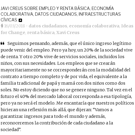
JAVI CREUS SOBRE EMPLEO Y RENTA BÁSICA, ECONOMÍA
COLABORATIVA, DATOS CIUDADANOS, INFRAESTRUCTURAS
CÍVICAS
16/03/2018
•
datos ciudadanos
,
economía colaborativa
,
Ideas
for Change
,
renta básica
,
Xavi Creus
Seguimos pensando, además, que el único ingreso legítimo
puede venir del empleo. Pero ya hoy, un 20% de la sociedad vive
de renta. Y otro 20% vive de servicios sociales, incluidos los
niños, con sus necesidades. Los empleos que se crearán
mayoritariamente no se corresponderán con la modalidad del
contrato a tiempo completo y de por vida, el equivalente a la
familia tradicional de papá y mamá con dos niños como dos
soles. No estoy diciendo que no se genere ninguno. Tal vez en el
futuro el 40% del mercado laboral corresponda a esa tipología,
pero ya no será el modelo. Me encantaría que nuestros políticos
hicieran una reflexión más allá, que dijeran: “Vamos a
garantizar ingresos para todo el mundo y además,
reconoceremos la contribución de cada ciudadano a la
sociedad”.