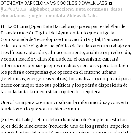
OPEN DATA BARCELONA VS GOOGLE SIDEWALK LABS
27/02/2018
•
Alphabet
,
Barcelona
,
Data commons
,
datos
ciudadanos
,
google
,
opendata
,
Sidewalk Labs
La Oficina [Open Data Barcelona], que es parte del Plan de
Transformación Digital del Ayuntamiento que dirige la
Comisionada de Tecnología e Innovación Digital, Francesca
Bria, pretende el gobierno público de los datos en un trabajo en
tres líneas: captación y almacenamiento, analítica y predicción,
y comunicación y difusión. Es decir, el organismo captará
información por sus propios medios y sensores pero también
los pedirá a compañías que operan en el entorno urbano
(telefónicas, energéticas y otras), los analizará y empleará para
hacer con mejor tino sus políticas y los podrá a disposición de
la ciudadanía, la universidad o quien los requiera.
Una oficina para «remunicipalizar la información» y convertir
los datos en lo que son, un bien común.
[Sidewalk Labs] …el modelo urbanístico de Google no está tan
lejos del de Blackstone (recuerdo: uno de los grandes imperios
inmobiliarios del mundo) pero suma a éste la apropiación de la