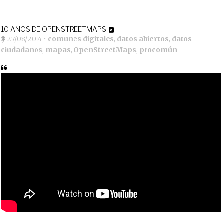
10 AÑOS DE OPENSTREETMAPS
27/08/2014
•
comunes digitales
,
datos abiertos
,
datos
ciudadanos
,
mapas
,
OpenStreetMaps
,
procomún