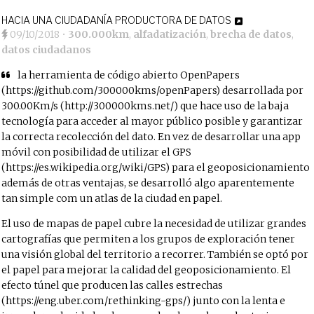
HACIA UNA CIUDADANÍA PRODUCTORA DE DATOS
09/10/2018
•
300.000km
,
alfadatización
,
brecha de datos
,
datos ciudadanos
la herramienta de código abierto OpenPapers
(https://github.com/300000kms/openPapers) desarrollada por
300.00Km/s (http://300000kms.net/) que hace uso de la baja
tecnología para acceder al mayor público posible y garantizar
la correcta recolección del dato. En vez de desarrollar una app
móvil con posibilidad de utilizar el GPS
(https://es.wikipedia.org/wiki/GPS) para el geoposicionamiento
además de otras ventajas, se desarrolló algo aparentemente
tan simple com un atlas de la ciudad en papel.
El uso de mapas de papel cubre la necesidad de utilizar grandes
cartografías que permiten a los grupos de exploración tener
una visión global del territorio a recorrer. También se optó por
el papel para mejorar la calidad del geoposicionamiento. El
efecto túnel que producen las calles estrechas
(https://eng.uber.com/rethinking-gps/) junto con la lenta e