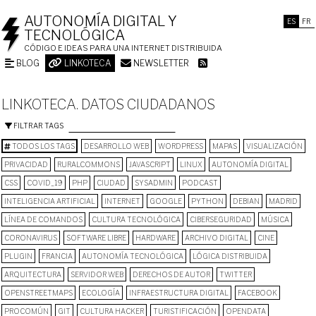
AUTONOMÍA DIGITAL Y
ES
FR
TECNOLÓGICA
CÓDIGO E IDEAS PARA UNA INTERNET DISTRIBUIDA
BLOG
LINKOTECA
NEWSLETTER
LINKOTECA. DATOS CIUDADANOS
FILTRAR TAGS
TODOS LOS TAGS
DESARROLLO WEB
WORDPRESS
MAPAS
VISUALIZACIÓN
PRIVACIDAD
RURALCOMMONS
JAVASCRIPT
LINUX
AUTONOMÍA DIGITAL
CSS
COVID_19
PHP
CIUDAD
SYSADMIN
PODCAST
INTELIGENCIA ARTIFICIAL
INTERNET
GOOGLE
PYTHON
DEBIAN
MADRID
LÍNEA DE COMANDOS
CULTURA TECNOLÓGICA
CIBERSEGURIDAD
MÚSICA
CORONAVIRUS
SOFTWARE LIBRE
HARDWARE
ARCHIVO DIGITAL
CINE
PLUGIN
FRANCIA
AUTONOMÍA TECNOLÓGICA
LÓGICA DISTRIBUIDA
ARQUITECTURA
SERVIDOR WEB
DERECHOS DE AUTOR
TWITTER
OPENSTREETMAPS
ECOLOGÍA
INFRAESTRUCTURA DIGITAL
FACEBOOK
PROCOMÚN
GIT
CULTURA HACKER
TURISTIFICACIÓN
OPENDATA