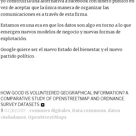
yo construiría una alternativa a Facebook con dinero ­público en
vez de aceptar que la única manera de organizar las
comunicaciones es a través de esta firma.
Estamos en una era en que los datos son algo en torno a lo que
emergen nuevos modelos de negocio y nuevas formas de
explotación.
Google quiere ser el nuevo Estado del bienestar y el nuevo
partido político.
HOW GOOD IS VOLUNTEERED GEOGRAPHICAL INFORMATION? A
COMPARATIVE STUDY OF OPENSTREETMAP AND ORDNANCE
SURVEY DATASETS
02/10/2017
•
comunes digitales
,
Data commons
,
datos
ciudadanos
,
OpenStreetMaps