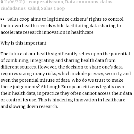
11/06/2019
•
cooperativismo
,
Data commons
,
datos
ciudadanos
,
salud
,
Salus Coop
Salus.coop aims to legitimize citizens’ rights to control
their own health records while facilitating data sharing to
accelerate research innovation in healthcare.
Why is this important
The future of our health significantly relies upon the potential
of combining, integrating and sharing health data from
different sources. However, the decision to share one’s data
requires sizing many risks, which include privacy, security, and
even the potential misuse of data. Who do we trust to make
these judgements? Although European citizens legally own
their health data, in practice they often cannot access their data
or control its use. This is hindering innovation in healthcare
and slowing down research.