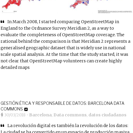
In March 2008, I started comparing OpenStreetMap in
England to the Ordnance Survey Meridian 2, as a way to
evaluate the completeness of OpenStreetMap coverage. The
rational behind the comparison is that Meridian 2 represents a
generalised geographic dataset that is widely use in national
scale spatial analysis. At the time that the study started, it was
not clear that OpenStreetMap volunteers can create highly
detailed maps
GESTIÓN ÉTICA Y RESPONSABLE DE DATOS: BARCELONA DATA
COMMONS
30/03/2018
•
Barcelona
,
Data commons
,
datos ciudadanos
La revolución digital es también la revolución de los datos:
La ciudad se ha convertido en un espacio de producción masiva