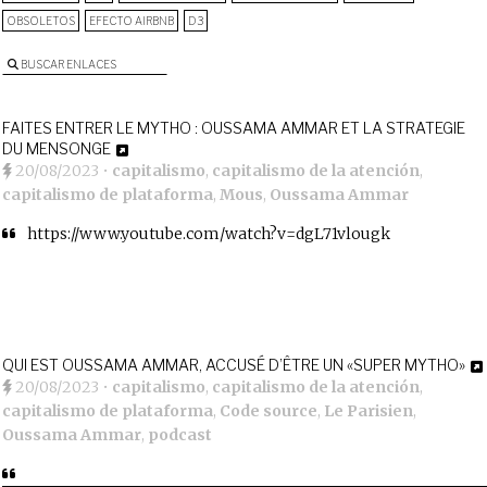
OBSOLETOS
EFECTO AIRBNB
D3
BUSCAR ENLACES
FAITES ENTRER LE MYTHO : OUSSAMA AMMAR ET LA STRATEGIE
DU MENSONGE
20/08/2023
•
capitalismo
,
capitalismo de la atención
,
capitalismo de plataforma
,
Mous
,
Oussama Ammar
https://www.youtube.com/watch?v=dgL71vlougk
QUI EST OUSSAMA AMMAR, ACCUSÉ D’ÊTRE UN «SUPER MYTHO»
20/08/2023
•
capitalismo
,
capitalismo de la atención
,
capitalismo de plataforma
,
Code source
,
Le Parisien
,
Oussama Ammar
,
podcast