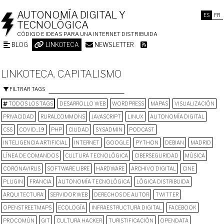
AUTONOMÍA DIGITAL Y
ES
FR
TECNOLÓGICA
CÓDIGO E IDEAS PARA UNA INTERNET DISTRIBUIDA
BLOG
LINKOTECA
NEWSLETTER
LINKOTECA. CAPITALISMO
FILTRAR TAGS
TODOS LOS TAGS
DESARROLLO WEB
WORDPRESS
MAPAS
VISUALIZACIÓN
PRIVACIDAD
RURALCOMMONS
JAVASCRIPT
LINUX
AUTONOMÍA DIGITAL
CSS
COVID_19
PHP
CIUDAD
SYSADMIN
PODCAST
INTELIGENCIA ARTIFICIAL
INTERNET
GOOGLE
PYTHON
DEBIAN
MADRID
LÍNEA DE COMANDOS
CULTURA TECNOLÓGICA
CIBERSEGURIDAD
MÚSICA
CORONAVIRUS
SOFTWARE LIBRE
HARDWARE
ARCHIVO DIGITAL
CINE
PLUGIN
FRANCIA
AUTONOMÍA TECNOLÓGICA
LÓGICA DISTRIBUIDA
ARQUITECTURA
SERVIDOR WEB
DERECHOS DE AUTOR
TWITTER
OPENSTREETMAPS
ECOLOGÍA
INFRAESTRUCTURA DIGITAL
FACEBOOK
PROCOMÚN
GIT
CULTURA HACKER
TURISTIFICACIÓN
OPENDATA