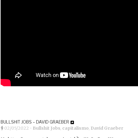
BULLSHIT JOBS – DAVID GRAEBER
02/05/2022
•
Bullshit Jobs
,
capitalismo
,
David Graeber