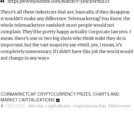
https://www.youtube.com/watch?v=jHx5rePmz2Y
There’s all these industries that are, basically, if they disappear
it wouldn’t make any difference. Telemarketing! You know, the
whole telemarketers vanished: most people would not
complain. They’d be pretty happy actually. Corporate lawyers. I
mean, there’s one or two big shots who think waht they do is
important, but the vast majority say «Well, yes, I mean, it’s
completely unnecessary. If I didn’t have this job the world would
not change in any way»
COINMARKETCAP. CRYPTOCURRENCY PRIZES, CHARTS AND
MARKET CAPITALIZATIONS
27/11/2021
•
bitcoin
,
capitalismo
,
criptomonedas
,
Ethereum