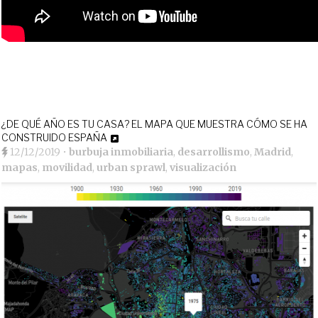
¿DE QUÉ AÑO ES TU CASA? EL MAPA QUE MUESTRA CÓMO SE HA
CONSTRUIDO ESPAÑA
12/12/2019
•
burbuja inmobiliaria
,
desarrollismo
,
Madrid
,
mapas
,
movilidad
,
urban sprawl
,
visualización