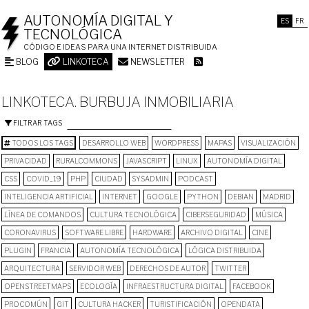
AUTONOMÍA DIGITAL Y
ES
FR
TECNOLÓGICA
CÓDIGO E IDEAS PARA UNA INTERNET DISTRIBUIDA
BLOG
LINKOTECA
NEWSLETTER
LINKOTECA. BURBUJA INMOBILIARIA
FILTRAR TAGS
TODOS LOS TAGS
DESARROLLO WEB
WORDPRESS
MAPAS
VISUALIZACIÓN
PRIVACIDAD
RURALCOMMONS
JAVASCRIPT
LINUX
AUTONOMÍA DIGITAL
CSS
COVID_19
PHP
CIUDAD
SYSADMIN
PODCAST
INTELIGENCIA ARTIFICIAL
INTERNET
GOOGLE
PYTHON
DEBIAN
MADRID
LÍNEA DE COMANDOS
CULTURA TECNOLÓGICA
CIBERSEGURIDAD
MÚSICA
CORONAVIRUS
SOFTWARE LIBRE
HARDWARE
ARCHIVO DIGITAL
CINE
PLUGIN
FRANCIA
AUTONOMÍA TECNOLÓGICA
LÓGICA DISTRIBUIDA
ARQUITECTURA
SERVIDOR WEB
DERECHOS DE AUTOR
TWITTER
OPENSTREETMAPS
ECOLOGÍA
INFRAESTRUCTURA DIGITAL
FACEBOOK
PROCOMÚN
GIT
CULTURA HACKER
TURISTIFICACIÓN
OPENDATA