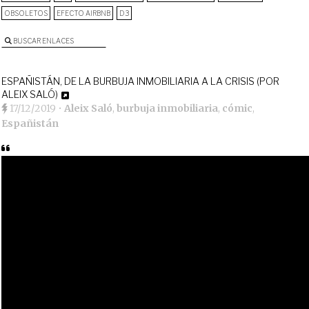
OBSOLETOS
EFECTO AIRBNB
D3
BUSCAR ENLACES
ESPAÑISTÁN, DE LA BURBUJA INMOBILIARIA A LA CRISIS (POR
ALEIX SALÓ)
17/12/2019
•
Aleix Saló
,
burbuja inmobiliaria
,
cómic
,
Españistán