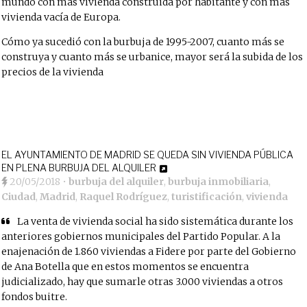
mundo con más vivienda construida por habitante y con más
vivienda vacía de Europa.
Cómo ya sucedió con la burbuja de 1995-2007, cuanto más se
construya y cuanto más se urbanice, mayor será la subida de los
precios de la vivienda
EL AYUNTAMIENTO DE MADRID SE QUEDA SIN VIVIENDA PÚBLICA
EN PLENA BURBUJA DEL ALQUILER
20/05/2018
•
burbuja del alquiler
,
burbuja inmobiliaria
,
Ciudad
,
Madrid
,
Raquel Rodríguez
,
turistificación
,
vivienda
La venta de vivienda social ha sido sistemática durante los
anteriores gobiernos municipales del Partido Popular. A la
enajenación de 1.860 viviendas a Fidere por parte del Gobierno
de Ana Botella que en estos momentos se encuentra
judicializado, hay que sumarle otras 3.000 viviendas a otros
fondos buitre.