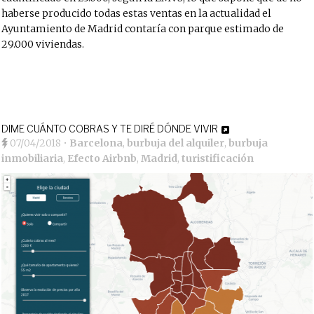
haberse producido todas estas ventas en la actualidad el
Ayuntamiento de Madrid contaría con parque estimado de
29.000 viviendas.
DIME CUÁNTO COBRAS Y TE DIRÉ DÓNDE VIVIR
07/04/2018
•
Barcelona
,
burbuja del alquiler
,
burbuja
inmobiliaria
,
Efecto Airbnb
,
Madrid
,
turistificación