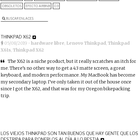
OBSOLETOS
EFECTO AIRBNB
D3
BUSCAR ENLACES
THINKPAD X62
05/08/2019
•
hardware libre
,
Lenovo Thinkpad
,
Thinkpad
X61s
,
Thinkpad X62
The X62 is a niche product, but it really scratches an itch for
me. There’s no other way to get a 4:3 matte screen, a great
keyboard, and modern performance. My MacBook has become
my secondary laptop. I’ve only taken it out of the house once
since I got the X62, and that was for my Oregon bikepacking
trip.
LOS VIEJOS THINKPAD SON TAN BUENOS QUE HAY GENTE QUE LOS
DESTRIPA PARA PONERLOS AL DÍA A LO BESTIA