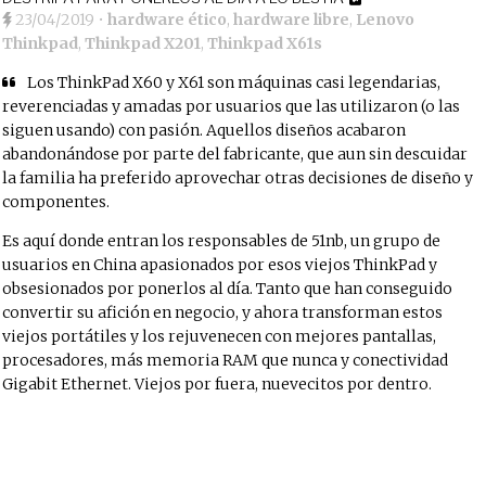
23/04/2019
•
hardware ético
,
hardware libre
,
Lenovo
Thinkpad
,
Thinkpad X201
,
Thinkpad X61s
Los ThinkPad X60 y X61 son máquinas casi legendarias,
reverenciadas y amadas por usuarios que las utilizaron (o las
siguen usando) con pasión. Aquellos diseños acabaron
abandonándose por parte del fabricante, que aun sin descuidar
la familia ha preferido aprovechar otras decisiones de diseño y
componentes.
Es aquí donde entran los responsables de 51nb, un grupo de
usuarios en China apasionados por esos viejos ThinkPad y
obsesionados por ponerlos al día. Tanto que han conseguido
convertir su afición en negocio, y ahora transforman estos
viejos portátiles y los rejuvenecen con mejores pantallas,
procesadores, más memoria RAM que nunca y conectividad
Gigabit Ethernet. Viejos por fuera, nuevecitos por dentro.