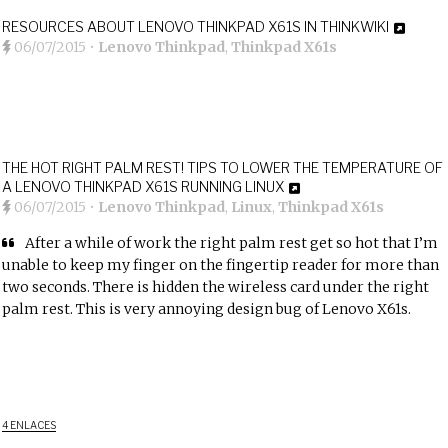
RESOURCES ABOUT LENOVO THINKPAD X61S IN THINKWIKI
06/07/2015
•
Lenovo Thinkpad
,
Thinkpad X61s
THE HOT RIGHT PALM REST! TIPS TO LOWER THE TEMPERATURE OF
A LENOVO THINKPAD X61S RUNNING LINUX
06/07/2015
•
Lenovo Thinkpad
,
Linux
,
Thinkpad X61s
After a while of work the right palm rest get so hot that I’m
unable to keep my finger on the fingertip reader for more than
two seconds. There is hidden the wireless card under the right
palm rest. This is very annoying design bug of Lenovo X61s.
4 ENLACES