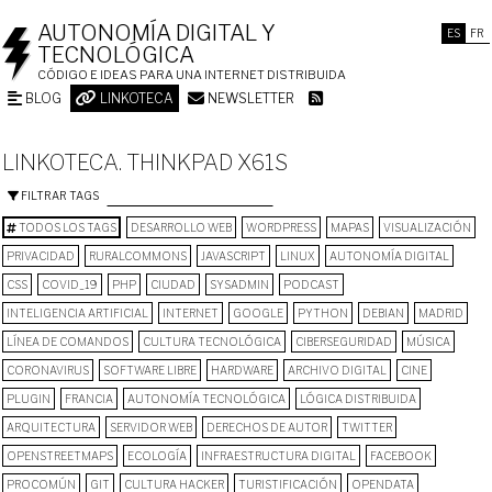
AUTONOMÍA DIGITAL Y
ES
FR
TECNOLÓGICA
CÓDIGO E IDEAS PARA UNA INTERNET DISTRIBUIDA
BLOG
LINKOTECA
NEWSLETTER
LINKOTECA. THINKPAD X61S
FILTRAR TAGS
TODOS LOS TAGS
DESARROLLO WEB
WORDPRESS
MAPAS
VISUALIZACIÓN
PRIVACIDAD
RURALCOMMONS
JAVASCRIPT
LINUX
AUTONOMÍA DIGITAL
CSS
COVID_19
PHP
CIUDAD
SYSADMIN
PODCAST
INTELIGENCIA ARTIFICIAL
INTERNET
GOOGLE
PYTHON
DEBIAN
MADRID
LÍNEA DE COMANDOS
CULTURA TECNOLÓGICA
CIBERSEGURIDAD
MÚSICA
CORONAVIRUS
SOFTWARE LIBRE
HARDWARE
ARCHIVO DIGITAL
CINE
PLUGIN
FRANCIA
AUTONOMÍA TECNOLÓGICA
LÓGICA DISTRIBUIDA
ARQUITECTURA
SERVIDOR WEB
DERECHOS DE AUTOR
TWITTER
OPENSTREETMAPS
ECOLOGÍA
INFRAESTRUCTURA DIGITAL
FACEBOOK
PROCOMÚN
GIT
CULTURA HACKER
TURISTIFICACIÓN
OPENDATA