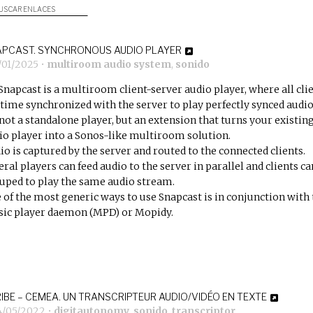
USCAR ENLACES
PCAST. SYNCHRONOUS AUDIO PLAYER
/01/2025
•
multiroom audio system
,
sonido
Snapcast is a multiroom client-server audio player, where all cli
 time synchronized with the server to play perfectly synced audio
s not a standalone player, but an extension that turns your existin
io player into a Sonos-like multiroom solution.
io is captured by the server and routed to the connected clients.
eral players can feed audio to the server in parallel and clients ca
uped to play the same audio stream.
 of the most generic ways to use Snapcast is in conjunction with
ic player daemon (
MPD
) or
Mopidy
.
IBE – CEMEA. UN TRANSCRIPTEUR AUDIO/VIDÉO EN TEXTE
4/05/2022
•
digitautonomy
,
sonido
,
transcriptor