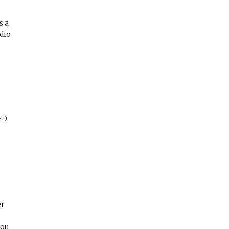
s a
dio
ED
er
you