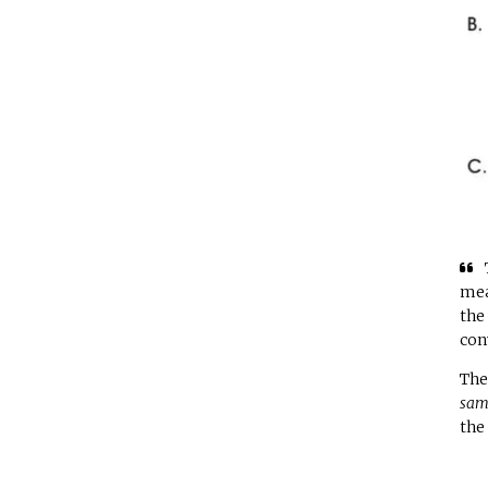
mea
the
con
The
sam
the