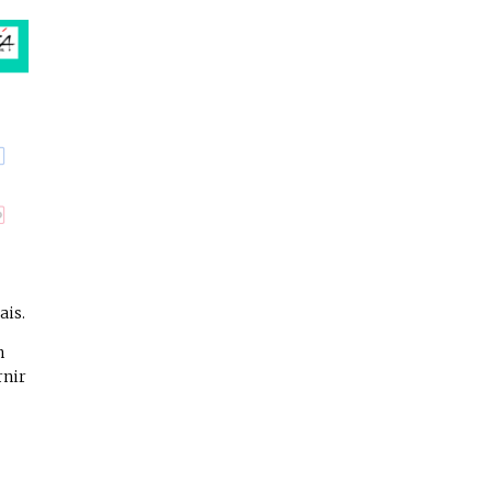
ais.
n
rnir