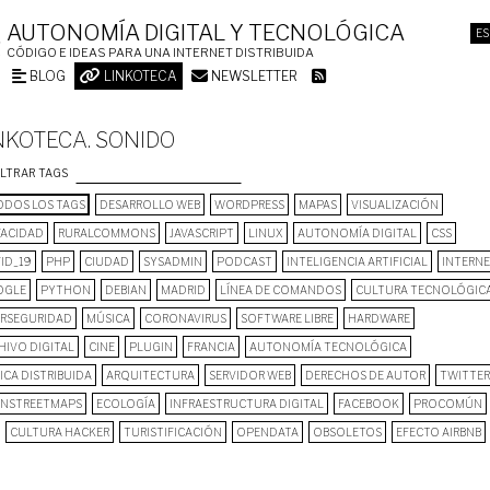
AUTONOMÍA DIGITAL Y TECNOLÓGICA
ES
CÓDIGO E IDEAS PARA UNA INTERNET DISTRIBUIDA
BLOG
LINKOTECA
NEWSLETTER
NKOTECA. SONIDO
ILTRAR TAGS
DOS LOS TAGS
DESARROLLO WEB
WORDPRESS
MAPAS
VISUALIZACIÓN
VACIDAD
RURALCOMMONS
JAVASCRIPT
LINUX
AUTONOMÍA DIGITAL
CSS
ID_19
PHP
CIUDAD
SYSADMIN
PODCAST
INTELIGENCIA ARTIFICIAL
INTERN
OGLE
PYTHON
DEBIAN
MADRID
LÍNEA DE COMANDOS
CULTURA TECNOLÓGIC
ERSEGURIDAD
MÚSICA
CORONAVIRUS
SOFTWARE LIBRE
HARDWARE
HIVO DIGITAL
CINE
PLUGIN
FRANCIA
AUTONOMÍA TECNOLÓGICA
ICA DISTRIBUIDA
ARQUITECTURA
SERVIDOR WEB
DERECHOS DE AUTOR
TWITTER
NSTREETMAPS
ECOLOGÍA
INFRAESTRUCTURA DIGITAL
FACEBOOK
PROCOMÚN
CULTURA HACKER
TURISTIFICACIÓN
OPENDATA
OBSOLETOS
EFECTO AIRBNB