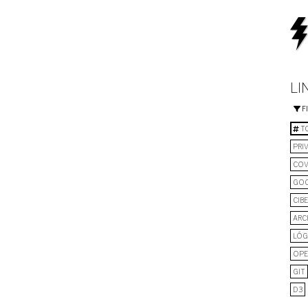
LI
F
TO
PRI
COV
GO
CIB
ARC
LÓG
OPE
GIT
D3