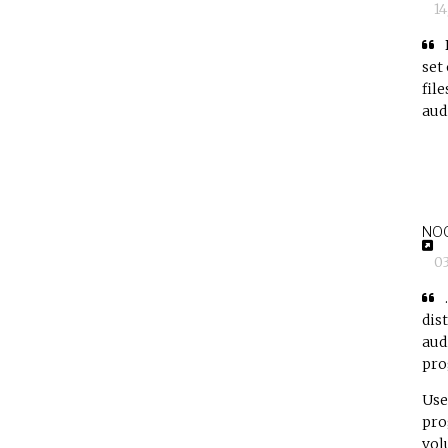
1
set
fil
aud
NOO
0
dist
aud
pro
Use
pro
vol