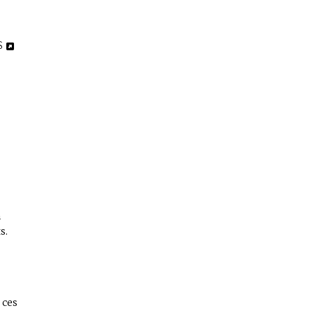
S
n
s.
 ces