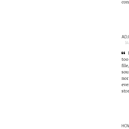
con
ADJ
1
too
fil
sou
nor
eve
str
HOW