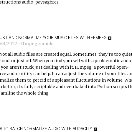
structions audio-paysagères.
UST AND NORMALIZE YOUR MUSIC FILES WITH FFMPEG
4/01/2022
•
ffmpeg
,
sonido
Not all audio files are created equal. Sometimes, they’re too quiet
 loud, or just off. When you find yourself with a problematic audi
e, you aren’t stuck just dealing with it. FFmpeg, a powerful open-
rce audio utility can help. It can adjust the volume of your files a
malize them to get rid of unpleasant fluctuations in volume. Wha
n better, it’s fully scriptable and even baked into Python scripts t
eamline the whole thing.
 TO BATCH NORMALIZE AUDIO WITH AUDACITY