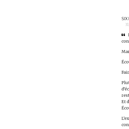
SIX
3
con
Mar
Éco
Fai
Plu
d’é
res
Et 
Éco
L’e
con