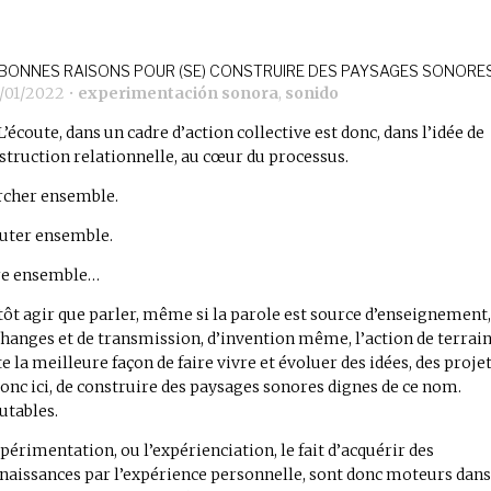
 BONNES RAISONS POUR (SE) CONSTRUIRE DES PAYSAGES SONORE
1/01/2022
•
experimentación sonora
,
sonido
L’écoute, dans un cadre d’action collective est donc, dans l’idée de
struction relationnelle, au cœur du processus.
cher ensemble.
uter ensemble.
re ensemble…
tôt agir que parler, même si la parole est source d’enseignement,
changes et de transmission, d’invention même, l’action de terrai
te la meilleure façon de faire vivre et évoluer des idées, des projet
donc ici, de construire des paysages sonores dignes de ce nom.
utables.
xpérimentation, ou l’expérienciation, le fait d’acquérir des
naissances par l’expérience personnelle, sont donc moteurs dans