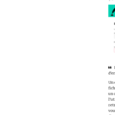
d’e
Un 
fic
un 
l’u
ret
vou