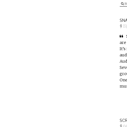
B
SNA
17
are
It’
aud
Aud
Sev
gro
One
mus
SCR
0