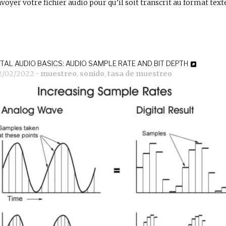
nvoyer votre fichier audio pour qu’il soit transcrit au format text
ITAL AUDIO BASICS: AUDIO SAMPLE RATE AND BIT DEPTH
2/02/2022
•
muestreo
,
sonido
,
tasa de muestreo