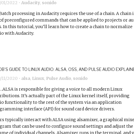
4/01/2022
•
Audacity
,
sonido
Batch processing in Audacity requires the use of a chain. A chain i
 of preconfigured commands that can be applied to projects or au
es. In this tutorial, you’ll learn how to create a chain to normalize
io with Audacity.
B’S GUIDE TO LINUX AUDIO: ALSA, OSS, AND PULSE AUDIO EXPLAIN
3/11/2020
•
alsa
,
Linux
,
Pulse Audio
,
sonido
…ALSA is responsible for giving a voice to all modern Linux
ributions. It’s actually part of the Linux kernel itself, providing
io functionality to the rest of the system via an application
gramming interface (API) for sound card device drivers.
rs typically interact with ALSA using alsamixer, a graphical mix
gram that can be used to configure sound settings and adjust the
ume of individual channels. Alsamixer runs in the terminal, and 