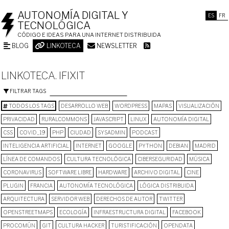
AUTONOMÍA DIGITAL Y
ES
FR
TECNOLÓGICA
CÓDIGO E IDEAS PARA UNA INTERNET DISTRIBUIDA
BLOG
LINKOTECA
NEWSLETTER
LINKOTECA. IFIXIT
FILTRAR TAGS
TODOS LOS TAGS
DESARROLLO WEB
WORDPRESS
MAPAS
VISUALIZACIÓN
PRIVACIDAD
RURALCOMMONS
JAVASCRIPT
LINUX
AUTONOMÍA DIGITAL
CSS
COVID_19
PHP
CIUDAD
SYSADMIN
PODCAST
INTELIGENCIA ARTIFICIAL
INTERNET
GOOGLE
PYTHON
DEBIAN
MADRID
LÍNEA DE COMANDOS
CULTURA TECNOLÓGICA
CIBERSEGURIDAD
MÚSICA
CORONAVIRUS
SOFTWARE LIBRE
HARDWARE
ARCHIVO DIGITAL
CINE
PLUGIN
FRANCIA
AUTONOMÍA TECNOLÓGICA
LÓGICA DISTRIBUIDA
ARQUITECTURA
SERVIDOR WEB
DERECHOS DE AUTOR
TWITTER
OPENSTREETMAPS
ECOLOGÍA
INFRAESTRUCTURA DIGITAL
FACEBOOK
PROCOMÚN
GIT
CULTURA HACKER
TURISTIFICACIÓN
OPENDATA