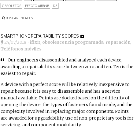
OBSOLETOS
EFECTO AIRBNB
D3
BUSCAR ENLACES
SMARTPHONE REPAIRABILITY SCORES
24/07/2018
•
ifixit
,
obsolescencia programada
,
reparación
,
Teléfonos móviles
Our engineers disassembled and analyzed each device,
awarding a repairability score between zero and ten. Ten is the
easiest to repair.
A device with a perfect score will be relatively inexpensive to
repair because it is easy to disassemble and has a service
manual available. Points are docked based on the difficulty of
opening the device, the types of fasteners found inside, and the
complexity involved in replacing major components. Points
are awarded for upgradability, use of non-proprietary tools for
servicing, and component modularity.