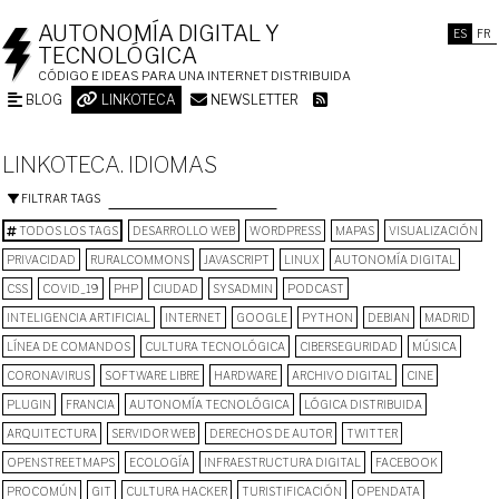
AUTONOMÍA DIGITAL Y
ES
FR
TECNOLÓGICA
CÓDIGO E IDEAS PARA UNA INTERNET DISTRIBUIDA
BLOG
LINKOTECA
NEWSLETTER
LINKOTECA. IDIOMAS
FILTRAR TAGS
TODOS LOS TAGS
DESARROLLO WEB
WORDPRESS
MAPAS
VISUALIZACIÓN
PRIVACIDAD
RURALCOMMONS
JAVASCRIPT
LINUX
AUTONOMÍA DIGITAL
CSS
COVID_19
PHP
CIUDAD
SYSADMIN
PODCAST
INTELIGENCIA ARTIFICIAL
INTERNET
GOOGLE
PYTHON
DEBIAN
MADRID
LÍNEA DE COMANDOS
CULTURA TECNOLÓGICA
CIBERSEGURIDAD
MÚSICA
CORONAVIRUS
SOFTWARE LIBRE
HARDWARE
ARCHIVO DIGITAL
CINE
PLUGIN
FRANCIA
AUTONOMÍA TECNOLÓGICA
LÓGICA DISTRIBUIDA
ARQUITECTURA
SERVIDOR WEB
DERECHOS DE AUTOR
TWITTER
OPENSTREETMAPS
ECOLOGÍA
INFRAESTRUCTURA DIGITAL
FACEBOOK
PROCOMÚN
GIT
CULTURA HACKER
TURISTIFICACIÓN
OPENDATA