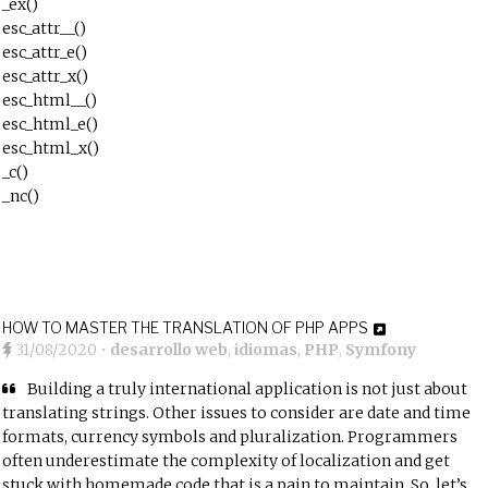
_ex()
esc_attr__()
esc_attr_e()
esc_attr_x()
esc_html__()
esc_html_e()
esc_html_x()
_c()
_nc()
HOW TO MASTER THE TRANSLATION OF PHP APPS
31/08/2020
•
desarrollo web
,
idiomas
,
PHP
,
Symfony
Building a truly international application is not just about
translating strings. Other issues to consider are date and time
formats, currency symbols and pluralization. Programmers
often underestimate the complexity of localization and get
stuck with homemade code that is a pain to maintain. So, let’s