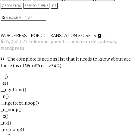
OBSOLETOS
EFECTO AIRBNB
D3
BUSCAR ENLACES
WORDPRESS – POEDIT: TRANSLATION SECRETS
05/06/2025
•
idiomas
,
poedit
,
traducción de cadenas
,
wordpress
The complete functions list that it needs to know about are
these (as of WordPress v.3.4.2):
__()
_e()
__ngettext()
_n()
__ngettext_noop()
_n_noop()
_x()
_nx()
_nx_noop()