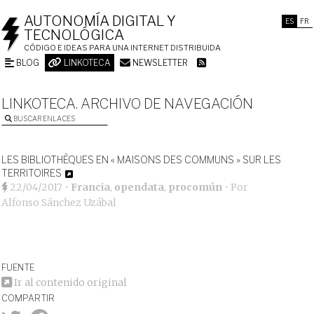
AUTONOMÍA DIGITAL Y
ES
FR
TECNOLÓGICA
CÓDIGO E IDEAS PARA UNA INTERNET DISTRIBUIDA
BLOG
LINKOTECA
NEWSLETTER
LINKOTECA. ARCHIVO DE NAVEGACIÓN
BUSCAR ENLACES
LES BIBLIOTHÈQUES EN « MAISONS DES COMMUNS » SUR LES
TERRITOIRES
22/04/2017
•
Francia
,
opendata
,
procomún
• Por
Alfonso Sánchez Uzábal
FUENTE
Ir al contenido original
COMPARTIR