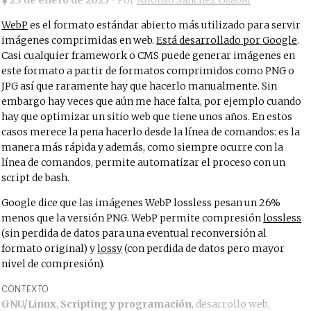
23 de enero de 2025
• Por
Alfonso Sánchez Uzábal
WebP
es el formato estándar abierto más utilizado para servir
imágenes comprimidas en web.
Está desarrollado por Google
.
Casi cualquier framework o CMS puede generar imágenes en
este formato a partir de formatos comprimidos como PNG o
JPG así que raramente hay que hacerlo manualmente. Sin
embargo hay veces que aún me hace falta, por ejemplo cuando
hay que optimizar un sitio web que tiene unos años. En estos
casos merece la pena hacerlo desde la línea de comandos: es la
manera más rápida y además, como siempre ocurre con la
línea de comandos, permite automatizar el proceso con un
script de bash.
Google dice que las imágenes WebP lossless pesan un 26%
menos que la versión PNG. WebP permite compresión
lossless
(sin perdida de datos para una eventual reconversión al
formato original) y
lossy
(con perdida de datos pero mayor
nivel de compresión).
CONTEXTO
GNU/Linux
,
Scripting y programación
,
desarrollo web
,