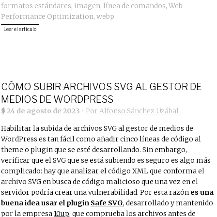
formatos estándares
,
imagen
,
línea de comandos
,
Web
Performance Optimization
,
webp
Leer el artículo
CÓMO SUBIR ARCHIVOS SVG AL GESTOR DE
MEDIOS DE WORDPRESS
24 de agosto de 2023
• Por
Alfonso Sánchez Uzábal
Habilitar la subida de archivos SVG al gestor de medios de
WordPress es tan fácil como añadir cinco líneas de código al
theme o plugin que se esté desarrollando. Sin embargo,
verificar que el SVG que se está subiendo es seguro es algo más
complicado: hay que analizar el código XML que conforma el
archivo SVG en busca de código malicioso que una vez en el
servidor podría crear una vulnerabilidad. Por esta razón
es una
buena idea usar el plugin
Safe SVG
, desarrollado y mantenido
por la empresa
10up
, que comprueba los archivos antes de