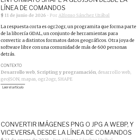
LÍNEA DE COMANDOS
11 de junio de 2026
• Por
Alfonso Sánchez Uzábal
La respuesta corta es ogr2ogr, un programita que forma parte
de la librería GDAL, un conjunto de herramientas para
convertir a distintos formatos datos geográficos. Otra joya de
software libre con una comunidad de más de 600 personas
detrás.
CONTEXTO
Desarrollo web
,
Scripting y programación
,
desarrollo web
,
geoJSON
,
mapas
,
ogr2ogr
,
SHAPE
Leer el artículo
CONVERTIR IMÁGENES PNG O JPG A WEBP, Y
VICEVERSA, DESDE LA LÍNEA DE COMANDOS