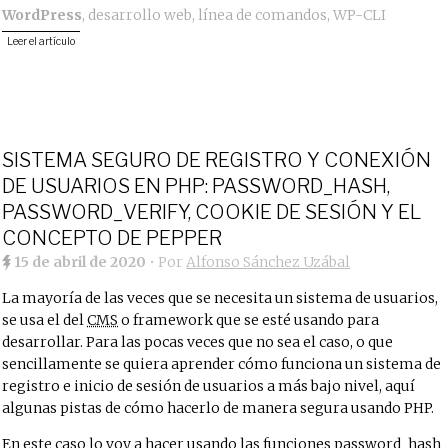
WordPress
,
desarrollo web
,
línea de comandos
,
WP-CLI
Leer el artículo
SISTEMA SEGURO DE REGISTRO Y CONEXIÓN
DE USUARIOS EN PHP: PASSWORD_HASH,
PASSWORD_VERIFY, COOKIE DE SESIÓN Y EL
CONCEPTO DE PEPPER
15 de abril de 2020
• Por
Alfonso Sánchez Uzábal
La mayoría de las veces que se necesita un sistema de usuarios,
se usa el del
CMS
o framework que se esté usando para
desarrollar. Para las pocas veces que no sea el caso, o que
sencillamente se quiera aprender cómo funciona un sistema de
registro e inicio de sesión de usuarios a más bajo nivel, aquí
algunas pistas de cómo hacerlo de manera segura usando PHP.
En este caso lo voy a hacer usando las funciones
password_hash