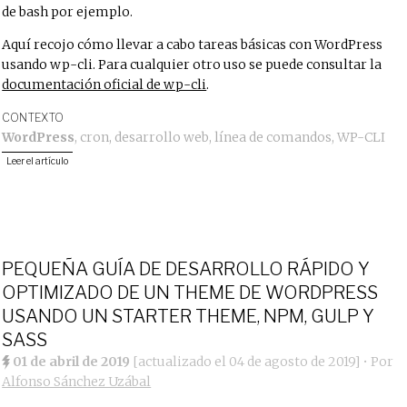
de bash por ejemplo.
Aquí recojo cómo llevar a cabo tareas básicas con WordPress
usando wp-cli. Para cualquier otro uso se puede consultar la
documentación oficial de wp-cli
.
CONTEXTO
WordPress
,
cron
,
desarrollo web
,
línea de comandos
,
WP-CLI
Leer el artículo
PEQUEÑA GUÍA DE DESARROLLO RÁPIDO Y
OPTIMIZADO DE UN THEME DE WORDPRESS
USANDO UN STARTER THEME, NPM, GULP Y
SASS
01 de abril de 2019
[actualizado el
04 de agosto de 2019
]
• Por
Alfonso Sánchez Uzábal