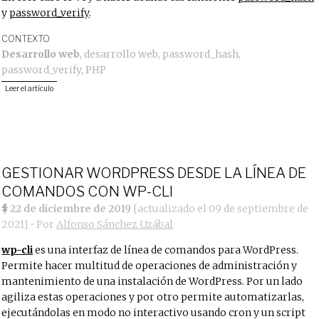
y
password_verify
.
CONTEXTO
Desarrollo web
,
desarrollo web
,
password_hash
,
password_verify
,
PHP
Leer el artículo
GESTIONAR WORDPRESS DESDE LA LÍNEA DE
COMANDOS CON WP-CLI
22 de diciembre de 2019
[actualizado el
09 de septiembre de
2021
]
• Por
Alfonso Sánchez Uzábal
wp-cli
es una interfaz de línea de comandos para WordPress.
Permite hacer multitud de operaciones de administración y
mantenimiento de una instalación de WordPress. Por un lado
agiliza estas operaciones y por otro permite automatizarlas,
ejecutándolas en modo no interactivo usando cron y un script