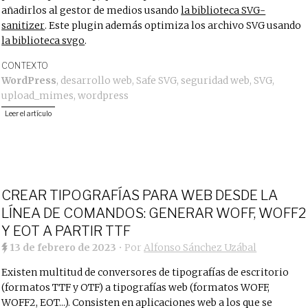
añadirlos al gestor de medios usando
la biblioteca SVG-
sanitizer
. Este plugin además optimiza los archivo SVG usando
la biblioteca svgo
.
CONTEXTO
WordPress
,
desarrollo web
,
Safe SVG
,
seguridad web
,
SVG
,
upload_mimes
,
wordpress
Leer el artículo
CREAR TIPOGRAFÍAS PARA WEB DESDE LA
LÍNEA DE COMANDOS: GENERAR WOFF, WOFF2
Y EOT A PARTIR TTF
13 de febrero de 2023
• Por
Alfonso Sánchez Uzábal
Existen multitud de conversores de tipografías de escritorio
(formatos TTF y OTF) a tipografías web (formatos WOFF,
WOFF2, EOT...). Consisten en aplicaciones web a los que se