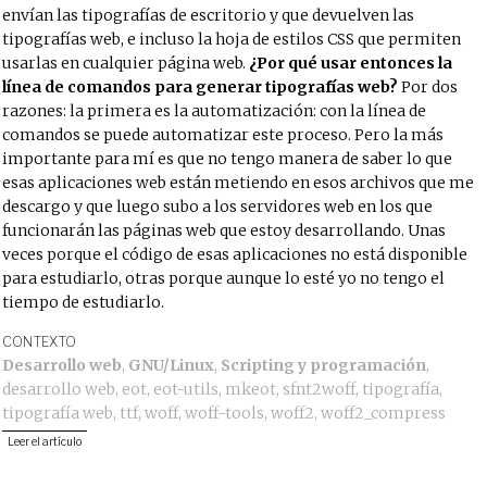
envían las tipografías de escritorio y que devuelven las
tipografías web, e incluso la hoja de estilos CSS que permiten
usarlas en cualquier página web.
¿Por qué usar entonces la
línea de comandos para generar tipografías web?
Por dos
razones: la primera es la automatización: con la línea de
comandos se puede automatizar este proceso. Pero la más
importante para mí es que no tengo manera de saber lo que
esas aplicaciones web están metiendo en esos archivos que me
descargo y que luego subo a los servidores web en los que
funcionarán las páginas web que estoy desarrollando. Unas
veces porque el código de esas aplicaciones no está disponible
para estudiarlo, otras porque aunque lo esté yo no tengo el
tiempo de estudiarlo.
CONTEXTO
Desarrollo web
,
GNU/Linux
,
Scripting y programación
,
desarrollo web
,
eot
,
eot-utils
,
mkeot
,
sfnt2woff
,
tipografía
,
tipografía web
,
ttf
,
woff
,
woff-tools
,
woff2
,
woff2_compress
Leer el artículo