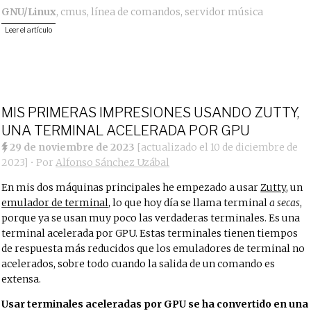
GNU/Linux
,
cmus
,
línea de comandos
,
servidor música
Leer el artículo
MIS PRIMERAS IMPRESIONES USANDO ZUTTY,
UNA TERMINAL ACELERADA POR GPU
29 de noviembre de 2023
[actualizado el
10 de diciembre de
2023
]
• Por
Alfonso Sánchez Uzábal
En mis dos máquinas principales he empezado a usar
Zutty
, un
emulador de terminal
, lo que hoy día se llama terminal
a secas
,
porque ya se usan muy poco las verdaderas terminales. Es una
terminal acelerada por GPU. Estas terminales tienen tiempos
de respuesta más reducidos que los emuladores de terminal no
acelerados, sobre todo cuando la salida de un comando es
extensa.
Usar terminales aceleradas por GPU se ha convertido en una