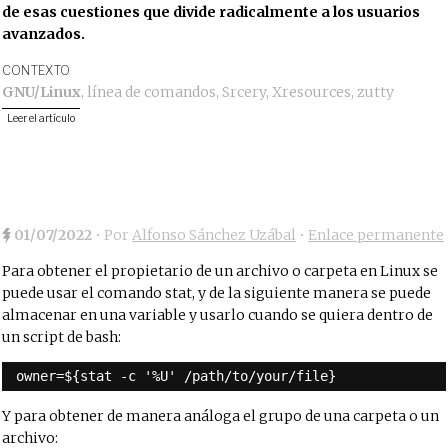
de esas cuestiones que divide radicalmente a los usuarios
avanzados.
CONTEXTO
GNU/Linux
,
línea de comandos
,
Srcery
,
Xresources
,
zutty
Leer el artículo
01/07/2022
• Por
Alfonso Sánchez Uzábal
•
Enlace permanente
Para obtener el propietario de un archivo o carpeta en Linux se
puede usar el comando stat, y de la siguiente manera se puede
almacenar en una variable y usarlo cuando se quiera dentro de
un script de bash:
owner=${stat -c '%U' /path/to/your/file}
Y para obtener de manera análoga el grupo de una carpeta o un
archivo: