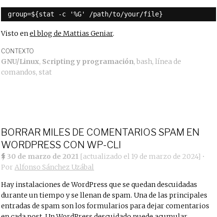
group=${stat -c '%G' /path/to/your/file}
Visto en
el blog de Mattias Geniar
.
CONTEXTO
GNU/Linux
,
Scripting y programación
,
bash
,
línea de
comandos
,
stat
BORRAR MILES DE COMENTARIOS SPAM EN
WORDPRESS CON WP-CLI
30 de marzo de 2021
[actualizado el
19 de marzo de 2024
]
•
Por
Alfonso Sánchez Uzábal
Hay instalaciones de WordPress que se quedan descuidadas
durante un tiempo y se llenan de spam. Una de las principales
entradas de spam son los formularios para dejar comentarios
en cada post. Un WordPress descuidado puede acumular