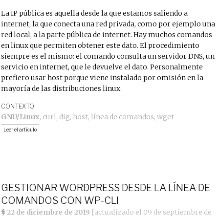
La IP pública es aquella desde la que estamos saliendo a
internet; la que conecta una red privada, como por ejemplo una
red local, a la parte pública de internet. Hay muchos comandos
en linux que permiten obtener este dato. El procedimiento
siempre es el mismo: el comando consulta un servidor DNS, un
servicio en internet, que le devuelve el dato. Personalmente
prefiero usar host porque viene instalado por omisión en la
mayoría de las distribuciones linux.
CONTEXTO
GNU/Linux
,
curl
,
dig
,
host
,
línea de comandos
,
wget
Leer el artículo
GESTIONAR WORDPRESS DESDE LA LÍNEA DE
COMANDOS CON WP-CLI
22 de diciembre de 2019
[actualizado el
09 de septiembre de