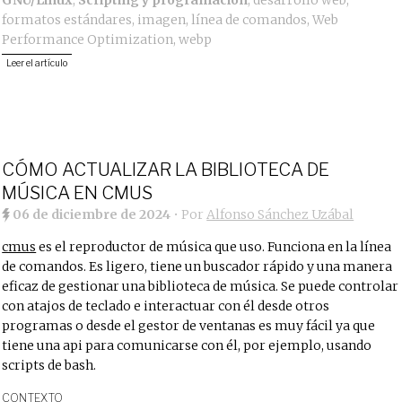
GNU/Linux
,
Scripting y programación
,
desarrollo web
,
formatos estándares
,
imagen
,
línea de comandos
,
Web
Performance Optimization
,
webp
Leer el artículo
CÓMO ACTUALIZAR LA BIBLIOTECA DE
MÚSICA EN CMUS
06 de diciembre de 2024
• Por
Alfonso Sánchez Uzábal
cmus
es el reproductor de música que uso. Funciona en la línea
de comandos. Es ligero, tiene un buscador rápido y una manera
eficaz de gestionar una biblioteca de música. Se puede controlar
con atajos de teclado e interactuar con él desde otros
programas o desde el gestor de ventanas es muy fácil ya que
tiene una api para comunicarse con él, por ejemplo, usando
scripts de bash.
CONTEXTO