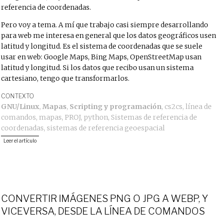
referencia de coordenadas.
Pero voy a tema. A mí que trabajo casi siempre desarrollando
para web me interesa en general que los datos geográficos usen
latitud y longitud. Es el sistema de coordenadas que se suele
usar en web: Google Maps, Bing Maps, OpenStreetMap usan
latitud y longitud. Si los datos que recibo usan un sistema
cartesiano, tengo que transformarlos.
CONTEXTO
GNU/Linux
,
Mapas
,
Scripting y programación
,
cs2cs
,
línea de
comandos
,
mapas
,
PROJ
,
python
,
Sistemas de referencia de
coordenadas
,
sistemas de referencia geoespacial
Leer el artículo
CONVERTIR IMÁGENES PNG O JPG A WEBP, Y
VICEVERSA, DESDE LA LÍNEA DE COMANDOS