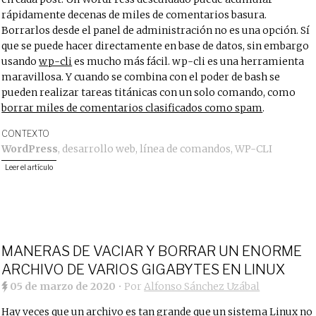
rápidamente decenas de miles de comentarios basura.
Borrarlos desde el panel de administración no es una opción. Sí
que se puede hacer directamente en base de datos, sin embargo
usando
wp-cli
es mucho más fácil. wp-cli es una herramienta
maravillosa. Y cuando se combina con el poder de bash se
pueden realizar tareas titánicas con un solo comando, como
borrar miles de comentarios clasificados como spam
.
CONTEXTO
WordPress
,
desarrollo web
,
línea de comandos
,
WP-CLI
Leer el artículo
MANERAS DE VACIAR Y BORRAR UN ENORME
ARCHIVO DE VARIOS GIGABYTES EN LINUX
05 de marzo de 2020
• Por
Alfonso Sánchez Uzábal
Hay veces que un archivo es tan grande que un sistema Linux no