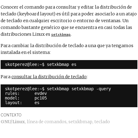
Conocer el comando para consultar y editar la distribución de
teclado (keyboard layout) es útil para poder asociarlo a un atajo
de teclado en cualquier escritorio o entorno de ventanas. Un
comando bastante genérico que se encuentra en casi todas las
distribuciones Linux es
.
setxkbmap
Para cambiar la distribución de teclado a una que ya tengamos
instalada en el sistema:
skotperez@lee:~$ setxkbmap es
Para
consultar la distribución de teclado
:
skotperez@lee:~$ setxkbmap setxkbmap -query
rules:      evdev
model:      pc105
layout:     es
CONTEXTO
GNU/Linux
,
línea de comandos
,
setxkbmap
,
teclado