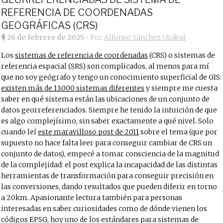
REFERENCIA DE COORDENADAS
GEOGRÁFICAS (CRS)
26 de febrero de 2025
• Por
Alfonso Sánchez Uzábal
Los
sistemas de referencia de coordenadas
(CRS) o sistemas de
referencia espacial (SRS) son complicados, al menos para mí
que no soy geógrafo y tengo un conocimiento superficial de GIS:
existen más de 13.000 sistemas diferentes
y siempre me cuesta
saber en qué sistema están las ubicaciones de un conjunto de
datos georreferenciados. Siempre he tenido la intuición de que
es algo complejísimo, sin saber exactamente a qué nivel. Solo
cuando leí
este maravilloso post de 2011
sobre el tema (que por
supuesto no hace falta leer para conseguir cambiar de CRS un
conjunto de datos), empecé a tomar consciencia de la magnitud
de la complejidad: el post explica la incapacidad de las distintas
herramientas de transformación para conseguir precisión en
las conversiones, dando resultados que pueden diferir en torno
a 20km. Apasionante lectura también para personas
interesadas en saber curiosidades como de dónde vienen los
códigos EPSG, hoy uno de los estándares para sistemas de