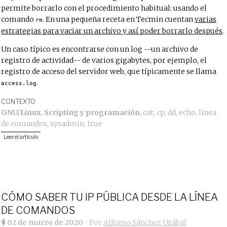
permite borrarlo con el procedimiento habitual: usando el
comando
. En una pequeña receta en Tecmin cuentan
varias
rm
estrategias para vaciar un archivo y así poder borrarlo después
.
Un caso típico es encontrarse con un log --un archivo de
registro de actividad-- de varios gigabytes, por ejemplo, el
registro de acceso del servidor web, que típicamente se llama
.
access.log
CONTEXTO
GNU/Linux
,
Scripting y programación
,
cat
,
cp
,
dd
,
echo
,
línea
de comandos
,
sysadmin
,
true
Leer el artículo
CÓMO SABER TU IP PÚBLICA DESDE LA LÍNEA
DE COMANDOS
02 de marzo de 2020
• Por
Alfonso Sánchez Uzábal