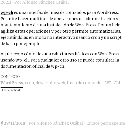
2021
]
• Por
Alfonso Sánchez Uzábal
wp-cli
es una interfaz de línea de comandos para WordPress.
Permite hacer multitud de operaciones de administración y
mantenimiento de una instalación de WordPress. Por un lado
agiliza estas operaciones y por otro permite automatizarlas,
ejecutándolas en modo no interactivo usando cron y un script
de bash por ejemplo.
Aquí recojo cómo llevar a cabo tareas básicas con WordPress
usando wp-cli. Para cualquier otro uso se puede consultar la
documentación oficial de wp-cli
.
CONTEXTO
WordPress
,
cron
,
desarrollo web
,
línea de comandos
,
WP-CLI
Leer el artículo
28/11/2018
• Por
Alfonso Sánchez Uzábal
•
Enlace permanente