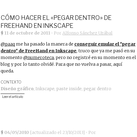
CÓMO HACER EL «PEGAR DENTRO» DE
FREEHAND EN INKSCAPE
11 de octubre de 2011
• Por
Alfonso Sánchez Uzábal
@paaq
me ha pasado la manera de
conseguir emular el "pegar
dentro" de FreeHand en Inkscape
, truco que ya me pasó en su
momento
@numeroteca
, pero no registré en su momento en el
blog y por lo tanto olvidé. Para que no vuelva a pasar, aquí
queda.
CONTEXTO
Diseño gráfico
,
Inkscape
,
paste inside
,
pegar dentro
Leer el artículo
04/05/2010
[actualizado el
23/10/2013
]
• Por