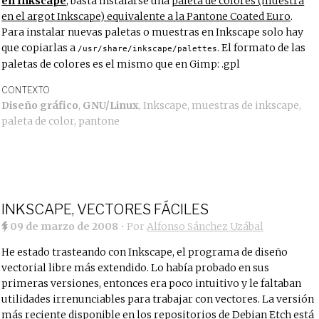
en Inkscape
, basta instalarse una
paleta de colores (muestra
en el argot Inkscape) equivalente a la Pantone Coated Euro
.
Para instalar nuevas paletas o muestras en Inkscape solo hay
que copiarlas a
. El formato de las
/usr/share/inkscape/palettes
paletas de colores es el mismo que en Gimp: .gpl
CONTEXTO
Diseño gráfico
,
GNU/Linux
,
Inkscape
,
muestras de inkscape
,
paleta de color
,
pantone
INKSCAPE, VECTORES FÁCILES
09 de marzo de 2008
• Por
Alfonso Sánchez Uzábal
He estado trasteando con Inkscape, el programa de diseño
vectorial libre más extendido. Lo había probado en sus
primeras versiones, entonces era poco intuitivo y le faltaban
utilidades irrenunciables para trabajar con vectores. La versión
más reciente disponible en los repositorios de Debian Etch está