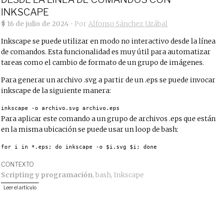
INKSCAPE
16 de julio de 2024
• Por
Alfonso Sánchez Uzábal
Inkscape se puede utilizar en modo no interactivo desde la línea
de comandos. Esta funcionalidad es muy útil para automatizar
tareas como el cambio de formato de un grupo de imágenes.
Para generar un archivo .svg a partir de un .eps se puede invocar
inkscape de la siguiente manera:
inkscape -o archivo.svg archivo.eps
Para aplicar este comando a un grupo de archivos .eps que están
en la misma ubicación se puede usar un loop de bash:
for i in *.eps; do inkscape -o $i.svg $i; done
CONTEXTO
Scripting y programación
,
bash
,
Inkscape
Leer el artículo