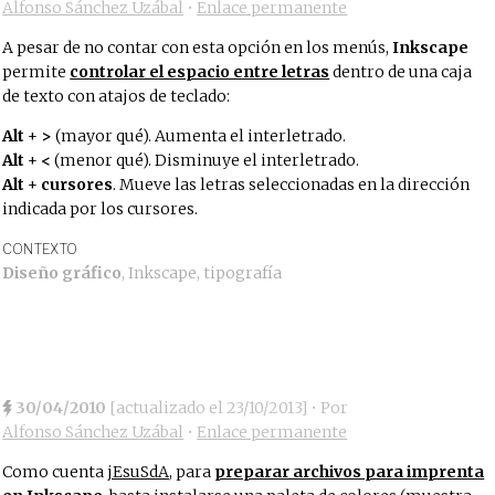
Alfonso Sánchez Uzábal
•
Enlace permanente
A pesar de no contar con esta opción en los menús,
Inkscape
permite
controlar el espacio entre letras
dentro de una caja
de texto con atajos de teclado:
Alt
+
>
(mayor qué). Aumenta el interletrado.
Alt
+
<
(menor qué). Disminuye el interletrado.
Alt
+
cursores
. Mueve las letras seleccionadas en la dirección
indicada por los cursores.
CONTEXTO
Diseño gráfico
,
Inkscape
,
tipografía
30/04/2010
[actualizado el
23/10/2013
]
• Por
Alfonso Sánchez Uzábal
•
Enlace permanente
Como cuenta
jEsuSdA
, para
preparar archivos para imprenta