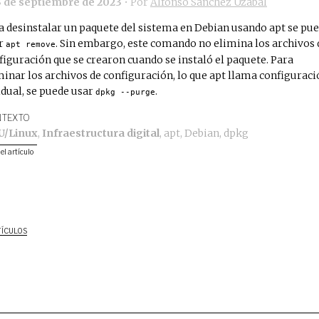
3 de septiembre de 2023
• Por
Alfonso Sánchez Uzábal
a desinstalar un paquete del sistema en Debian usando apt se pu
r
. Sin embargo, este comando no elimina los archivos 
apt remove
figuración que se crearon cuando se instaló el paquete. Para
minar los archivos de configuración, lo que apt llama configurac
idual, se puede usar
.
dpkg --purge
TEXTO
U/Linux
,
Infraestructura digital
,
apt
,
Debian
,
dpkg
 el artículo
TÍCULOS