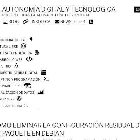
AUTONOMÍA DIGITAL Y TECNOLÓGICA
ES
CÓDIGO E IDEAS PARA UNA INTERNET DISTRIBUIDA
BLOG
LINKOTECA
NEWSLETTER
ONOMÍA DIGITAL
TURA LIBRE
TURA TECNOLÓGICA
ARROLLO WEB
/LINUX
RAESTRUCTURA DIGITAL
IPTING Y PROGRAMACIÓN
TWARE LIBRE
UALIZACIÓN DE DATOS
RDPRESS
USCAR ENTRADAS
MO ELIMINAR LA CONFIGURACIÓN RESIDUAL D
 PAQUETE EN DEBIAN