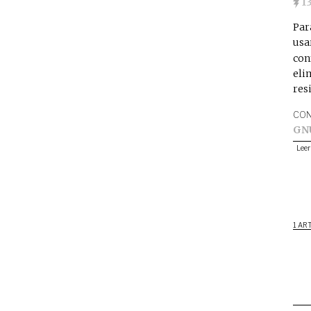
1
Par
usa
con
eli
res
CON
GN
Leer
1 AR