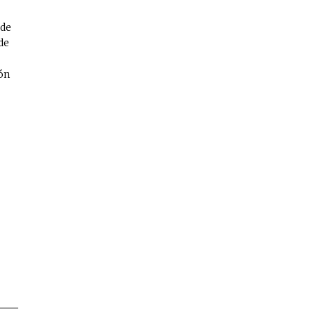
ede
de
ión