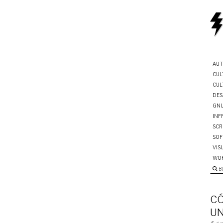
AUT
CUL
CUL
DES
GNU
INF
SCR
SOF
VIS
WO
B
CÓ
UN