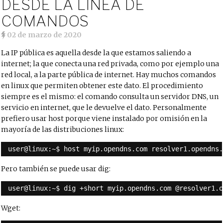
DESDE LA LÍNEA DE
COMANDOS
02 de marzo de 2020
La IP pública es aquella desde la que estamos saliendo a
internet; la que conecta una red privada, como por ejemplo una
red local, a la parte pública de internet. Hay muchos comandos
en linux que permiten obtener este dato. El procedimiento
siempre es el mismo: el comando consulta un servidor DNS, un
servicio en internet, que le devuelve el dato. Personalmente
prefiero usar host porque viene instalado por omisión en la
mayoría de las distribuciones linux:
user@linux:~$ host myip.opendns.com resolver1.opendns
Pero también se puede usar dig:
user@linux:~$ dig +short myip.opendns.com @resolver1.
Wget: