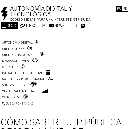
AUTONOMÍA DIGITAL Y
ES
FR
TECNOLÓGICA
CÓDIGO E IDEAS PARA UNA INTERNET DISTRIBUIDA
BLOG
LINKOTECA
NEWSLETTER
AUTONOMÍA DIGITAL
CULTURA LIBRE
CULTURA TECNOLÓGICA
DESARROLLO WEB
GNU/LINUX
INFRAESTRUCTURA DIGITAL
SCRIPTING Y PROGRAMACIÓN
SOFTWARE LIBRE
VISUALIZACIÓN DE DATOS
WORDPRESS
BUSCAR ENTRADAS
CÓMO SABER TU IP PÚBLICA