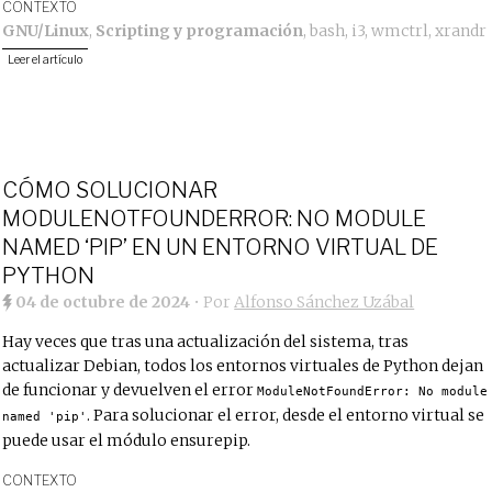
CONTEXTO
GNU/Linux
,
Scripting y programación
,
bash
,
i3
,
wmctrl
,
xrandr
Leer el artículo
CÓMO SOLUCIONAR
MODULENOTFOUNDERROR: NO MODULE
NAMED ‘PIP’ EN UN ENTORNO VIRTUAL DE
PYTHON
04 de octubre de 2024
• Por
Alfonso Sánchez Uzábal
Hay veces que tras una actualización del sistema, tras
actualizar Debian, todos los entornos virtuales de Python dejan
de funcionar y devuelven el error
ModuleNotFoundError: No module
. Para solucionar el error, desde el entorno virtual se
named 'pip'
puede usar el módulo ensurepip.
CONTEXTO