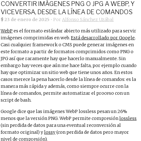
CONVERTIR IMÁGENES PNG O JPG A WEBP, Y
VICEVERSA, DESDE LA LÍNEA DE COMANDOS
23 de enero de 2025
• Por
Alfonso Sánchez Uzábal
WebP
es el formato estándar abierto más utilizado para servir
imágenes comprimidas en web.
Está desarrollado por Google
.
Casi cualquier framework o CMS puede generar imágenes en
este formato a partir de formatos comprimidos como PNG o
JPG así que raramente hay que hacerlo manualmente. Sin
embargo hay veces que aún me hace falta, por ejemplo cuando
hay que optimizar un sitio web que tiene unos años. En estos
casos merece la pena hacerlo desde la línea de comandos: es la
manera más rápida y además, como siempre ocurre con la
línea de comandos, permite automatizar el proceso con un
script de bash.
Google dice que las imágenes WebP lossless pesan un 26%
menos que la versión PNG. WebP permite compresión
lossless
(sin perdida de datos para una eventual reconversión al
formato original) y
lossy
(con perdida de datos pero mayor
nivel de compresión).