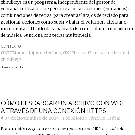
xbindkeys es un programa, independiente del gestor de
ventanas utilizado, que permite asociar acciones (comandos) a
combinaciones de teclas, para crear así atajos de teclado para
gestionar acciones como subir y bajar el volumen, atenuar o
incrementar el brillo de la pantalla,k o controlar el reproductor
de música. Funciona con
teclas multimedia
.
CONTEXTO
GNU/Linux
,
atajos de teclado
,
GNU/Linux
,
i3
,
teclas multimedia
,
xbindkeys
Leer el artículo
CÓMO DESCARGAR UN ARCHIVO CON WGET
A TRAVÉS DE UNA CONEXIÓN HTTPS
04 de noviembre de 2024
• Por
Alfonso Sánchez Uzábal
Por omisión wget da error si se usa con una URL a través de