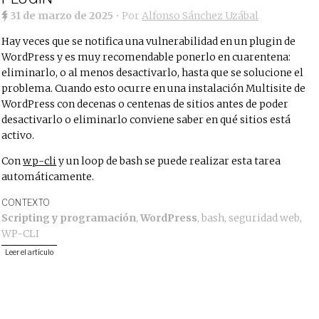
31 de marzo de 2025
• Por
Alfonso Sánchez Uzábal
Hay veces que se notifica una vulnerabilidad en un plugin de
WordPress y es muy recomendable ponerlo en cuarentena:
eliminarlo, o al menos desactivarlo, hasta que se solucione el
problema. Cuando esto ocurre en una instalación Multisite de
WordPress con decenas o centenas de sitios antes de poder
desactivarlo o eliminarlo conviene saber en qué sitios está
activo.
Con
wp-cli
y un loop de bash se puede realizar esta tarea
automáticamente.
CONTEXTO
Scripting y programación
,
WordPress
,
bash
,
seguridad web
,
WP-CLI
Leer el artículo