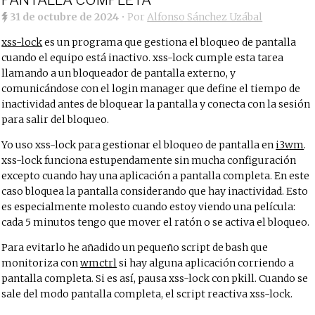
PANTALLA COMPLETA
31 de octubre de 2024
• Por
Alfonso Sánchez Uzábal
xss-lock
es un programa que gestiona el bloqueo de pantalla
cuando el equipo está inactivo. xss-lock cumple esta tarea
llamando a un bloqueador de pantalla externo, y
comunicándose con el login manager que define el tiempo de
inactividad antes de bloquear la pantalla y conecta con la sesión
para salir del bloqueo.
Yo uso xss-lock para gestionar el bloqueo de pantalla en
i3wm
.
xss-lock funciona estupendamente sin mucha configuración
excepto cuando hay una aplicación a pantalla completa. En este
caso bloquea la pantalla considerando que hay inactividad. Esto
es especialmente molesto cuando estoy viendo una película:
cada 5 minutos tengo que mover el ratón o se activa el bloqueo.
Para evitarlo he añadido un pequeño script de bash que
monitoriza con
wmctrl
si hay alguna aplicación corriendo a
pantalla completa. Si es así, pausa xss-lock con pkill. Cuando se
sale del modo pantalla completa, el script reactiva xss-lock.