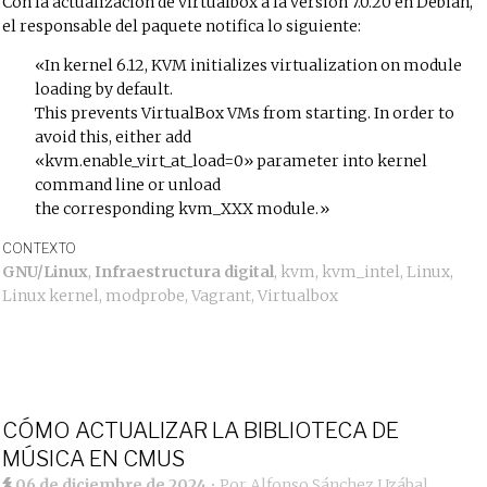
Con la actualización de virtualbox a la versión 7.0.20 en Debian,
el responsable del paquete notifica lo siguiente:
In kernel 6.12, KVM initializes virtualization on module
loading by default.
This prevents VirtualBox VMs from starting. In order to
avoid this, either add
«kvm.enable_virt_at_load=0» parameter into kernel
command line or unload
the corresponding kvm_XXX module.
CONTEXTO
GNU/Linux
,
Infraestructura digital
,
kvm
,
kvm_intel
,
Linux
,
Linux kernel
,
modprobe
,
Vagrant
,
Virtualbox
CÓMO ACTUALIZAR LA BIBLIOTECA DE
MÚSICA EN CMUS
06 de diciembre de 2024
• Por
Alfonso Sánchez Uzábal