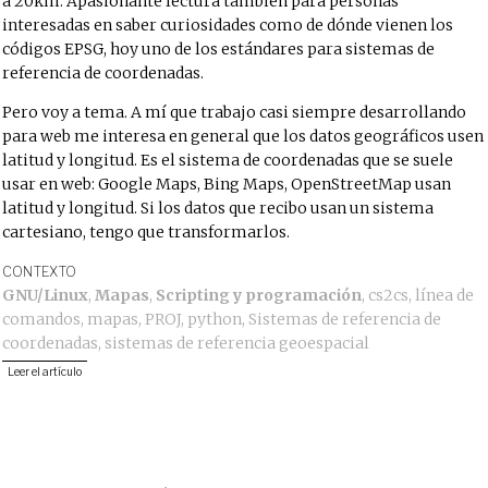
a 20km. Apasionante lectura también para personas
interesadas en saber curiosidades como de dónde vienen los
códigos EPSG, hoy uno de los estándares para sistemas de
referencia de coordenadas.
Pero voy a tema. A mí que trabajo casi siempre desarrollando
para web me interesa en general que los datos geográficos usen
latitud y longitud. Es el sistema de coordenadas que se suele
usar en web: Google Maps, Bing Maps, OpenStreetMap usan
latitud y longitud. Si los datos que recibo usan un sistema
cartesiano, tengo que transformarlos.
CONTEXTO
GNU/Linux
,
Mapas
,
Scripting y programación
,
cs2cs
,
línea de
comandos
,
mapas
,
PROJ
,
python
,
Sistemas de referencia de
coordenadas
,
sistemas de referencia geoespacial
Leer el artículo