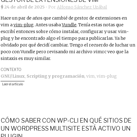
24 de abril de 2025
• Por
Alfonso Sánchez Uzábal
Hace un par de años que cambié de gestor de extensiones en
vim a
vim-plug
. Antes usaba
Vundle
. Tenía estas notas que
escribí entonces sobre cómo instalar, configurar y usar vim-
plug y he encontrado algo el tiempo para publicarlas. Ya he
olvidado por qué decidí cambiar. Tengo el recuerdo de luchar un
poco con Vundle pero revisando mi archivo .vimrc veo que la
sintaxis es muy similar.
CONTEXTO
GNU/Linux
,
Scripting y programación
,
vim
,
vim-plug
Leer el artículo
CÓMO SABER CON WP-CLI EN QUÉ SITIOS DE
UN WORDPRESS MULTISITE ESTÁ ACTIVO UN
PLUGIN