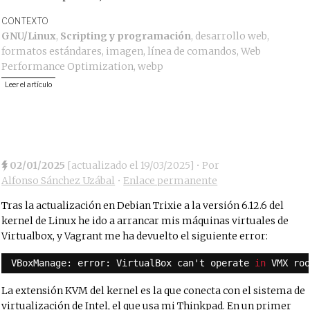
CONTEXTO
GNU/Linux
,
Scripting y programación
,
desarrollo web
,
formatos estándares
,
imagen
,
línea de comandos
,
Web
Performance Optimization
,
webp
Leer el artículo
02/01/2025
[actualizado el
19/03/2025
]
• Por
Alfonso Sánchez Uzábal
•
Enlace permanente
Tras la actualización en Debian Trixie a la versión 6.12.6 del
kernel de Linux he ido a arrancar mis máquinas virtuales de
Virtualbox, y Vagrant me ha devuelto el siguiente error:
VBoxManage: error: VirtualBox can't operate 
in
VMX ro
La extensión KVM del kernel es la que conecta con el sistema de
virtualización de Intel, el que usa mi Thinkpad. En un primer