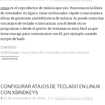
cmus
es el reproductor de música que uso. Funciona en la línea
de comandos. Es ligero, tiene un buscador rápido y una manera
eficaz de gestionar una biblioteca de música. Se puede controlar
con atajos de teclado e interactuar con él desde otros
programas o desde el gestor de ventanas es muy fácil ya que
tiene una api para comunicarse con él, por ejemplo, usando
scripts de bash.
CONTEXTO
GNU/Linux
,
cmus
,
línea de comandos
,
servidor música
Leer el artículo
CONFIGURAR ATAJOS DE TECLADO EN LINUX
CON XBINDKEYS
22 de noviembre de 2024
• Por
Alfonso Sánchez Uzábal