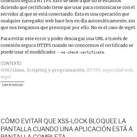
conexión segura HTTPS. Esto se debe a que no le estamos
diciendo qué certificado tiene que usar para comunicarse con el
servidor al que se está conectando. Ésta es una operación que
cualquier navegador web hace hoy en día automáticamente, sin
que nos tengamos que preocupar por ello. No es el caso de wget.
Para evitar este error y poder descargar una URL a través de
conexión segura HTTPS cuando no conocemos el certificado se
puede usar el modificador
.
--no-check-certificate
CONTEXTO
GNU/Linux
,
Scripting y programación
,
HTTPS
,
seguridad web
,
wget
Leer el artículo
CÓMO EVITAR QUE XSS-LOCK BLOQUEE LA
PANTALLA CUANDO UNA APLICACIÓN ESTÁ A