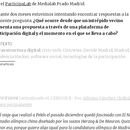
 el
ParticipaLab
de Medialab Prado Madrid.
ante dos meses estuvimos intentando encontrar respuestas a la
uiente pregunta:
¿Qué ocurre desde que un intrépido vecino
senta una propuesta a través de una plataforma de
ticipación digital y el momento en el que se lleva a cabo?
TEXTO
raestructura digital
,
civic tech
,
Civicwise
,
Decide Madrid
,
Madrid
,
idencia Hacker
,
software social
,
tecnologías de la participación
 el artículo
7/07/2008
[actualizado el
23/10/2013
]
• Por
Alfonso Sánchez Uzába
ace permanente
l viaje que realizó a Pekín el pasado diciembre quedó fascinado con El N
stadio olímpico chino diseñado por los suizos Herzog & De Meuron. Qui
por eso, porque quiere algo igual para la candidatura olímpica de Madri