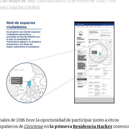
4 de mayo de 2017
[actualizado el
11 de enero de 2018
]
• Por
onso Sánchez Uzábal
inales de 2016 tuve la oportunidad de participar junto a otros
pañeros de
Civicwise
en
la primera
Residencia Hacker
convoc