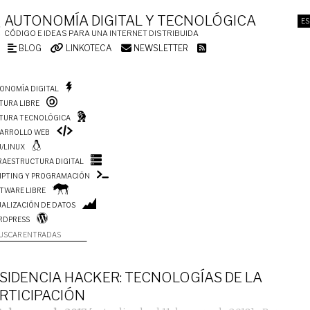
AUTONOMÍA DIGITAL Y TECNOLÓGICA
ES
CÓDIGO E IDEAS PARA UNA INTERNET DISTRIBUIDA
BLOG
LINKOTECA
NEWSLETTER
ONOMÍA DIGITAL
TURA LIBRE
TURA TECNOLÓGICA
ARROLLO WEB
/LINUX
RAESTRUCTURA DIGITAL
IPTING Y PROGRAMACIÓN
TWARE LIBRE
UALIZACIÓN DE DATOS
RDPRESS
USCAR ENTRADAS
SIDENCIA HACKER: TECNOLOGÍAS DE LA
RTICIPACIÓN