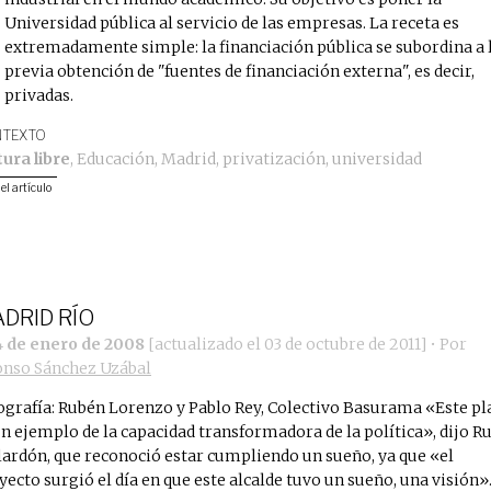
Universidad pública al servicio de las empresas. La receta es
extremadamente simple: la financiación pública se subordina a 
previa obtención de "fuentes de financiación externa", es decir,
privadas.
TEXTO
tura libre
,
Educación
,
Madrid
,
privatización
,
universidad
 el artículo
DRID RÍO
4 de enero de 2008
[actualizado el
03 de octubre de 2011
]
• Por
onso Sánchez Uzábal
ografía: Rubén Lorenzo y Pablo Rey, Colectivo Basurama «Este pl
un ejemplo de la capacidad transformadora de la política», dijo R
lardón, que reconoció estar cumpliendo un sueño, ya que «el
yecto surgió el día en que este alcalde tuvo un sueño, una visión»