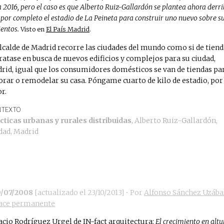
 2016, pero el caso es que Alberto Ruiz-Gallardón se plantea ahora derr
 por completo el estadio de La Peineta para construir uno nuevo sobre s
entos.
Visto en
El País Madrid
.
alcalde de Madrid recorre las ciudades del mundo como si de tien
tratase en busca de nuevos edificios y complejos para su ciudad,
rid, igual que los consumidores domésticos se van de tiendas pa
orar o remodelar su casa. Póngame cuarto de kilo de estadio, por
r.
TEXTO
cticas urbanas y rurales distribuidas
,
Alberto Ruiz-Gallardón
,
dad
,
Madrid
0/07/2008
[actualizado el
23/10/2013
]
• Por
Alfonso Sánchez Uzába
ace permanente
acio Rodríguez Urgel de
IN-fact arquitectura
:
El crecimiento en altu