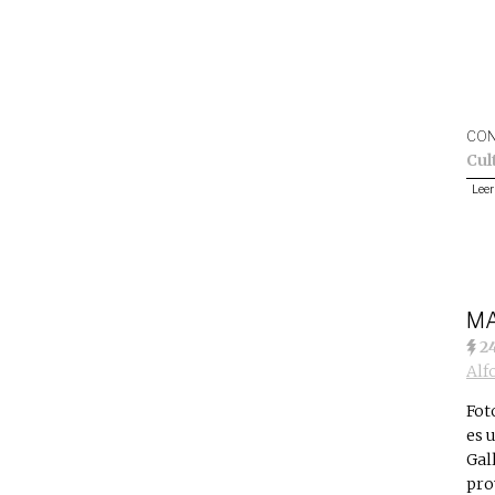
CON
Cul
Leer
MA
2
Alf
Fot
es 
Gal
pro