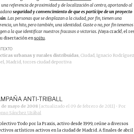
 una referencia de proximidad y de localización al centro, aportando al
dadano
seguridad y convencimiento de que es partícipe de un proyecto
mún
. Las personas que se desplazan a la ciudad, por fin, tienen una
rencia, un hito, pero también, una identidad. Guste o no, por fin tenemo
en a la que identificar nuestros fracasos o victorias.
¡Vaya crack!, el re
su disertación en
soitu
.
TEXTO
cticas urbanas y rurales distribuidas
,
Ciudad
,
Ignacio Rodrígue
el
,
Madrid
,
torres ciudad deportiva
MPAÑA ANTI-TRIBALL
9 de mayo de 2008
[actualizado el
09 de febrero de 2011
]
• Por
onso Sánchez Uzábal
colectivo Todo por la Praxis, activo desde 1999, reúne a diversos
ectivos artísticos activos en la ciudad de Madrid. A finales de abril