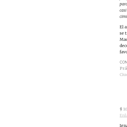
para
casi
cimi
El 
se 
Mad
dec
favo
CON
Prá
Ciu
1
Enl
Ign