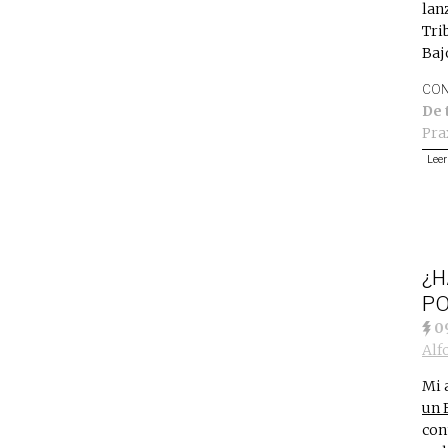
lan
Tri
Baj
CON
De 
Pra
Leer
¿H
PO
0
Alf
Mi 
un 
con