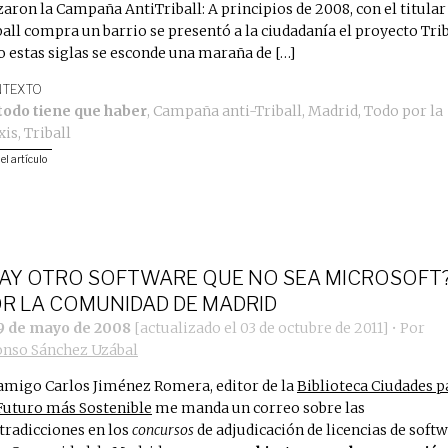
zaron la Campaña AntiTriball: A principios de 2008, con el titular
ball compra un barrio se presentó a la ciudadanía el proyecto Trib
o estas siglas se esconde una maraña de […]
TEXTO
todo tiene que haber
,
Campaña anti-Triball
,
Madrid
,
Todo por la
xis
,
Triball
 el artículo
AY OTRO SOFTWARE QUE NO SEA MICROSOFT
R LA COMUNIDAD DE MADRID
9 de mayo de 2008
[actualizado el
03 de octubre de 2011
]
• Por
onso Sánchez Uzábal
amigo Carlos Jiménez Romera, editor de la
Biblioteca Ciudades p
Futuro más Sostenible
me manda un correo sobre las
tradicciones en los
concursos
de adjudicación de licencias de soft