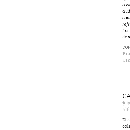
crea
ciu
co
refe
imag
de 
CON
Prá
Urg
CA
1
Alf
El 
col