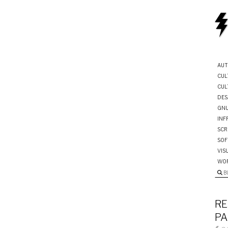
AUT
CUL
CUL
DES
GNU
INF
SCR
SOF
VIS
WO
B
RE
PA