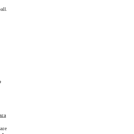
all.
?
ara
ware