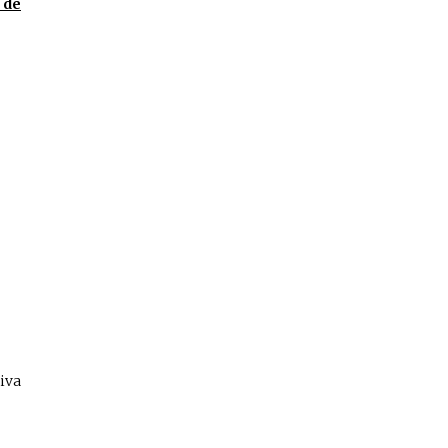
 de
iva