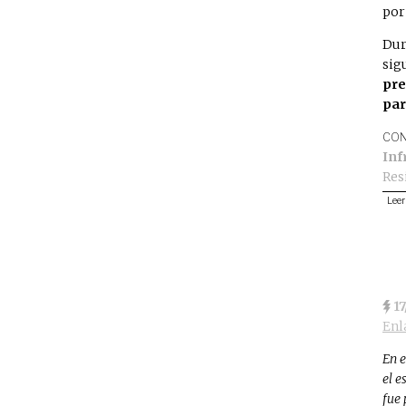
por
Dur
sig
pre
par
CON
Inf
Res
Leer
1
Enl
En e
el e
fue 