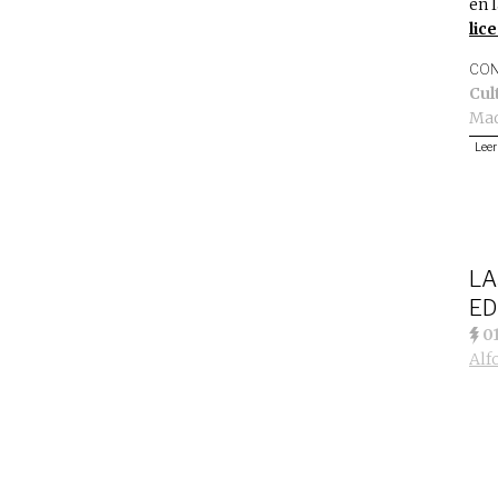
en 
lic
CON
Cul
Mad
Leer
LA
ED
0
Alf