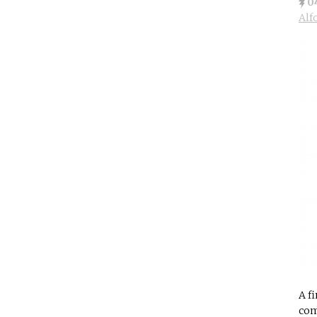
0
Alf
A f
com