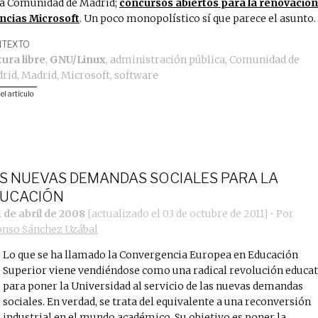
la Comunidad de Madrid;
concursos abiertos para la renovación
encias Microsoft
. Un poco monopolístico sí que parece el asunto.
TEXTO
tura libre
,
GNU/Linux
,
administración pública
,
Comunidad de
rid
,
Madrid
,
Microsoft
,
software
 el artículo
S NUEVAS DEMANDAS SOCIALES PARA LA
UCACIÓN
1 de abril de 2008
[actualizado el
03 de octubre de 2011
]
• Por
onso Sánchez Uzábal
Lo que se ha llamado la Convergencia Europea en Educación
Superior viene vendiéndose como una radical revolución educat
para poner la Universidad al servicio de las nuevas demandas
sociales. En verdad, se trata del equivalente a una reconversión
industrial en el mundo académico. Su objetivo es poner la