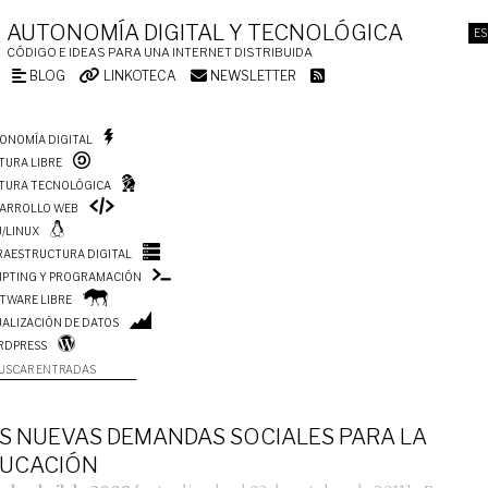
AUTONOMÍA DIGITAL Y TECNOLÓGICA
ES
CÓDIGO E IDEAS PARA UNA INTERNET DISTRIBUIDA
BLOG
LINKOTECA
NEWSLETTER
ONOMÍA DIGITAL
TURA LIBRE
TURA TECNOLÓGICA
ARROLLO WEB
/LINUX
RAESTRUCTURA DIGITAL
IPTING Y PROGRAMACIÓN
TWARE LIBRE
UALIZACIÓN DE DATOS
RDPRESS
USCAR ENTRADAS
S NUEVAS DEMANDAS SOCIALES PARA LA
UCACIÓN