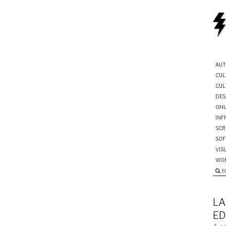
AUT
CUL
CUL
DES
GNU
INF
SCR
SOF
VIS
WO
B
LA
ED