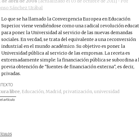
1 de abril de 2008
[actualizado el
03 de octubre de 2011
]
• Por
onso Sánchez Uzábal
Lo que se ha llamado la Convergencia Europea en Educación
Superior viene vendiéndose como una radical revolución educat
para poner la Universidad al servicio de las nuevas demandas
sociales. En verdad, se trata del equivalente a una reconversión
industrial en el mundo académico. Su objetivo es poner la
Universidad pública al servicio de las empresas. La receta es
extremadamente simple: la financiación pública se subordina a 
previa obtención de "fuentes de financiación externa", es decir,
privadas.
TEXTO
tura libre
,
Educación
,
Madrid
,
privatización
,
universidad
 el artículo
TÍCULOS