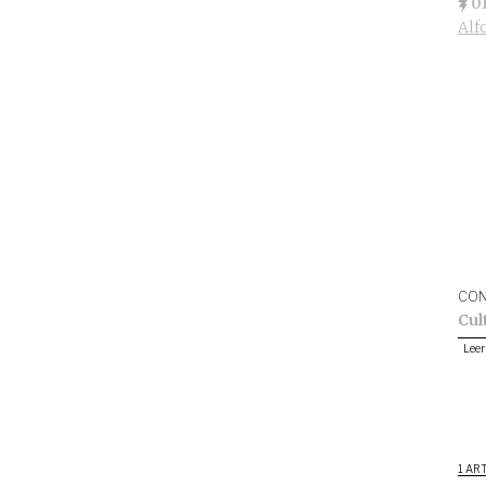
0
Alf
CON
Cul
Leer
1 AR