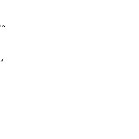
iva
la