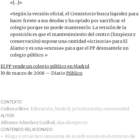
[…]
Según la versión oficial, el Consistorio busca liquidez para
hacer frente a sus deudas y ha optado por sacrificar el
colegio porque no puede mantenerlo. La versión de la
oposición es que el mantenimiento del centro (limpieza y
conservación) supone una cantidad «irrisoria» para El
Álamo y es una «excusa» para que el PP desmantele un
colegio público.
El PP vende un colegio público en Madrid
19 de marzo de 2008 — Diario
Público
CONTEXTO
Cultura libre
,
Educación
,
Madrid
,
privatización
,
universidad
AUTOR
Alfonso Sánchez Uzábal
, aka
skotperez
CONTENIDO RELACIONADO
Blogs y otras herramientas de la web social en el entorno de