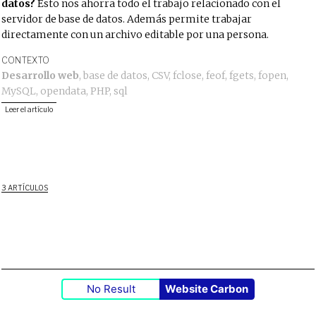
datos?
Esto nos ahorra todo el trabajo relacionado con el
servidor de base de datos. Además permite trabajar
directamente con un archivo editable por una persona.
CONTEXTO
Desarrollo web
,
base de datos
,
CSV
,
fclose
,
feof
,
fgets
,
fopen
,
MySQL
,
opendata
,
PHP
,
sql
Leer el artículo
3 ARTÍCULOS
No Result
Website Carbon