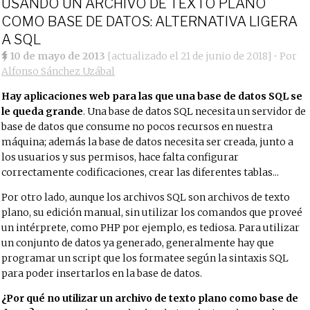
USANDO UN ARCHIVO DE TEXTO PLANO
COMO BASE DE DATOS: ALTERNATIVA LIGERA
A SQL
10 de mayo de 2013
[actualizado el
21 de junio de 2018
]
• Por
Alfonso Sánchez Uzábal
Hay aplicaciones web para las que una base de datos SQL se
le queda grande
. Una base de datos SQL necesita un servidor de
base de datos que consume no pocos recursos en nuestra
máquina; además la base de datos necesita ser creada, junto a
los usuarios y sus permisos, hace falta configurar
correctamente codificaciones, crear las diferentes tablas...
Por otro lado, aunque los archivos SQL son archivos de texto
plano, su edición manual, sin utilizar los comandos que proveé
un intérprete, como PHP por ejemplo, es tediosa. Para utilizar
un conjunto de datos ya generado, generalmente hay que
programar un script que los formatee según la sintaxis SQL
para poder insertarlos en la base de datos.
¿Por qué no utilizar un archivo de texto plano como base de