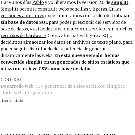
Hace unos días
Pablo
y yo liberamos la versión 2.0 de
simplitt
.
Simplitt permite construir webs sencillas y ligeras. En las
versiones anteriores
experimentamos con la idea de
trabajar
sin base de datos SQL
para poder prescindir del servidor de
base de datos, y así poder
funcionar con un servidor sin muchos
recursos de hardware
. Como alternativa ligera a SQL,
decidimos
almacenar los datos en archivos de texto plano
, para
poder seguir disfrutando de la potencia de generar
dinámicamente las webs.
En esta nueva versión, hemos
convertido simplitt en un generador de sitios estáticos que
utiliza un archivo CSV como base de datos
.
CONTEXTO
Desarrollo web
,
CSV
,
generador de sitios estáticos
,
simplitt
,
static
,
website generator
Leer el artículo