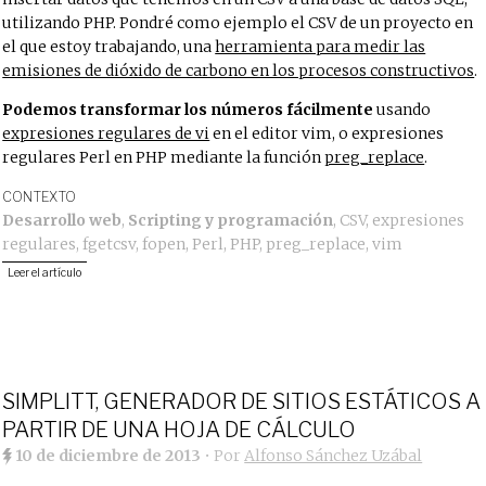
utilizando PHP. Pondré como ejemplo el CSV de un proyecto en
el que estoy trabajando, una
herramienta para medir las
emisiones de dióxido de carbono en los procesos constructivos
.
Podemos transformar los números fácilmente
usando
expresiones regulares de vi
en el editor vim, o expresiones
regulares Perl en PHP mediante la función
preg_replace
.
CONTEXTO
Desarrollo web
,
Scripting y programación
,
CSV
,
expresiones
regulares
,
fgetcsv
,
fopen
,
Perl
,
PHP
,
preg_replace
,
vim
Leer el artículo
SIMPLITT, GENERADOR DE SITIOS ESTÁTICOS A
PARTIR DE UNA HOJA DE CÁLCULO
10 de diciembre de 2013
• Por
Alfonso Sánchez Uzábal