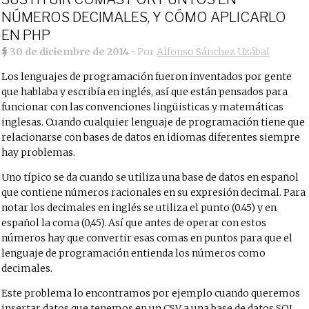
NÚMEROS DECIMALES, Y CÓMO APLICARLO
EN PHP
30 de diciembre de 2014
• Por
Alfonso Sánchez Uzábal
Los lenguajes de programación fueron inventados por gente
que hablaba y escribía en inglés, así que están pensados para
funcionar con las convenciones lingüisticas y matemáticas
inglesas. Cuando cualquier lenguaje de programación tiene que
relacionarse con bases de datos en idiomas diferentes siempre
hay problemas.
Uno típico se da cuando se utiliza una base de datos en español
que contiene números racionales en su expresión decimal. Para
notar los decimales en inglés se utiliza el punto (0.45) y en
español la coma (0,45). Así que antes de operar con estos
números hay que convertir esas comas en puntos para que el
lenguaje de programación entienda los números como
decimales.
Este problema lo encontramos por ejemplo cuando queremos
insertar datos que tenemos en un CSV a una base de datos SQL,