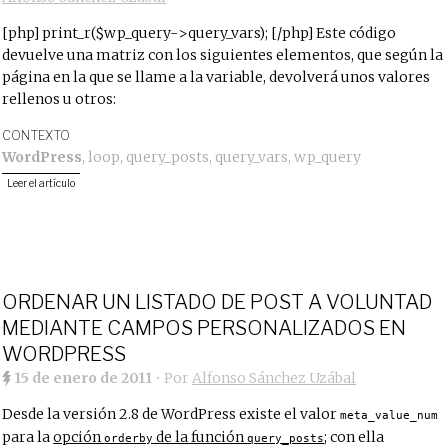
[php] print_r($wp_query->query_vars); [/php] Este código
devuelve una matriz con los siguientes elementos, que según la
página en la que se llame a la variable, devolverá unos valores
rellenos u otros:
CONTEXTO
WordPress
,
loop
,
query_posts
,
query_vars
,
wp_query
Leer el artículo
ORDENAR UN LISTADO DE POST A VOLUNTAD
MEDIANTE CAMPOS PERSONALIZADOS EN
WORDPRESS
15 de enero de 2011
• Por
Alfonso Sánchez Uzábal
Desde la versión 2.8 de WordPress existe el valor
meta_value_num
para la
opción
de la función
; con ella
orderby
query_posts