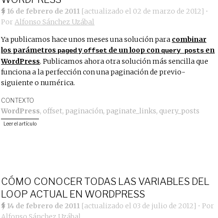
16 de febrero de 2011
[actualizado el
02 de marzo de 2012
]
•
Por
Alfonso Sánchez Uzábal
Ya publicamos hace unos meses una solución para
combinar
los parámetros
y
de un loop con
en
paged
offset
query_posts
WordPress
. Publicamos ahora otra solución más sencilla que
funciona a la perfección con una paginación de previo-
siguiente o numérica.
CONTEXTO
WordPress
,
offset
,
paginación
,
paginate_links
,
query_posts
Leer el artículo
CÓMO CONOCER TODAS LAS VARIABLES DEL
LOOP ACTUAL EN WORDPRESS
14 de febrero de 2011
[actualizado el
03 de julio de 2012
]
• Por
Alfonso Sánchez Uzábal