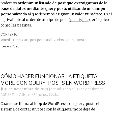
podemos
ordenar un listado de post que extraigamos de la
base de datos mediante query_posts utilizando un campo
personalizado
al que debemos asignar un valor numérico. Es el
equivalente al orden de un tipo de post (
post types
) jerárquico
como las páginas.
CONTEXTO
WordPress
,
campos personalizados
,
query_posts
Leer el artículo
CÓMO HACER FUNCIONAR LA ETIQUETA
MORE CON QUERY_POSTS EN WORDPRESS
01 de noviembre de 2010
[actualizado el
03 de octubre de
2011
]
• Por
Alfonso Sánchez Uzábal
Cuando se llama al loop de WordPress con query_posts el
sistema de cortar un post con la etiqueta more deja de