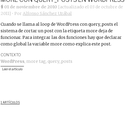
01 de noviembre de 2010
[actualizado el
03 de octubre de
2011
]
• Por
Alfonso Sánchez Uzábal
Cuando se llama al loop de WordPress con query_posts el
sistema de cortar un post con la etiqueta more deja de
funcionar. Para integrar las dos funciones hay que declarar
como global la variable more como explica este post.
CONTEXTO
WordPress
,
more tag
,
query_posts
Leer el artículo
1 ARTÍCULOS