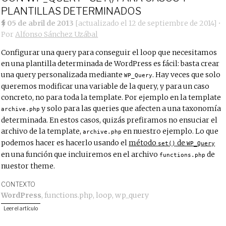
PLANTILLAS DETERMINADOS
05 de abril de 2013
[actualizado el
12 de septiembre de 2014
]
•
Por
Alfonso Sánchez Uzábal
Configurar una query para conseguir el loop que necesitamos
en una plantilla determinada de WordPress es fácil: basta crear
una query personalizada mediante
. Hay veces que solo
WP_Query
queremos modificar una variable de la query, y para un caso
concreto, no para toda la template. Por ejemplo en la template
y solo para las queries que afecten a una taxonomía
archive.php
determinada. En estos casos, quizás prefiramos no ensuciar el
archivo de la template,
en nuestro ejemplo. Lo que
archive.php
podemos hacer es hacerlo usando el
método
de
set()
WP_Query
en una función que incluiremos en el archivo
de
functions.php
nuestor theme.
CONTEXTO
WordPress
,
functions.php
,
loop
,
wp_query
Leer el artículo