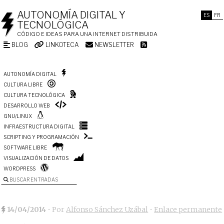
AUTONOMÍA DIGITAL Y
ES
FR
TECNOLÓGICA
CÓDIGO E IDEAS PARA UNA INTERNET DISTRIBUIDA
BLOG
LINKOTECA
NEWSLETTER
AUTONOMÍA DIGITAL
CULTURA LIBRE
CULTURA TECNOLÓGICA
DESARROLLO WEB
GNU/LINUX
INFRAESTRUCTURA DIGITAL
SCRIPTING Y PROGRAMACIÓN
SOFTWARE LIBRE
VISUALIZACIÓN DE DATOS
WORDPRESS
BUSCAR ENTRADAS
14/04/2014
• Por
Alfonso Sánchez Uzábal
•
Enlace permanente