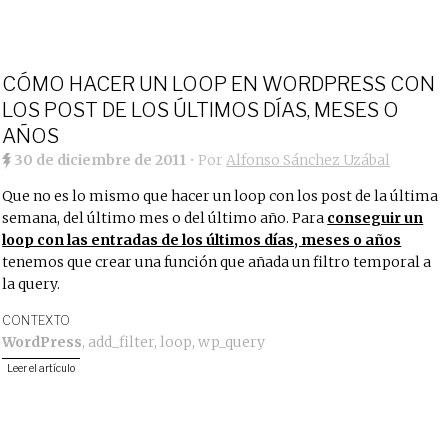
CÓMO HACER UN LOOP EN WORDPRESS CON
LOS POST DE LOS ÚLTIMOS DÍAS, MESES O
AÑOS
30 de diciembre de 2011
• Por
Alfonso Sánchez Uzábal
Que no es lo mismo que hacer un loop con los post de la última
semana, del último mes o del último año. Para
conseguir un
loop con las entradas de los últimos días, meses o años
tenemos que crear una función que añada un filtro temporal a
la query.
CONTEXTO
WordPress
,
add_filter
,
loop
,
wp_query
Leer el artículo