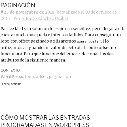
PAGINACIÓN
23 de noviembre de 2010
[actualizado el
03 de octubre de
2011
]
• Por
Alfonso Sánchez Uzábal
Parece fácil y la solución lo es por su sencillez, pero llegar a ella
cuesta mucha búsqueda e intentos fallidos. Para conseguir un
loop con offset paginado utilizaremos
. Si lo
query_posts
utilizamos asignando un valor directo al atributo offset no
funcionará. Para que funcione debemos relacionar los dos
atributos de la siguiente manera.
CONTEXTO
WordPress
,
loop
,
offset
,
paginación
Leer el artículo
CÓMO MOSTRAR LAS ENTRADAS
PROGRAMADAS EN WORDPRESS