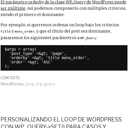
El parámetro orderby de la clase WP_Query de WordPress puede
ser múltiple
. Así podemos componerlo con múltiples criterios,
siendo el primero el dominante.
Por ejemplo, si queremos ordenar un loop bajo los criterios
y
, y que el título del post sea dominante,
title
menu_order
pasaremos los siguientes parámetros a
:
WP_Query
$args = array(
'post_type' =&gt; 'page',
'orderby' =&gt; 'title menu_order',
'order' =&gt; 'ASC'
);
CONTEXTO
WordPress
,
loop
,
wp_query
PERSONALIZANDO EL LOOP DE WORDPRESS
CON WP_QUERY->SET() PARA CASOS Y