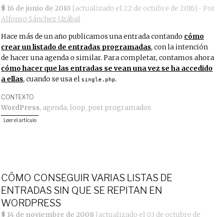
16 de junio de 2010
[actualizado el
22 de octubre de 2016
]
• Por
Alfonso Sánchez Uzábal
Hace más de un año publicamos una entrada contando
cómo
crear un listado de entradas programadas
, con la intención
de hacer una agenda o similar. Para completar, contamos ahora
cómo hacer que las entradas se vean una vez se ha accedido
a ellas
, cuando se usa el
.
single.php
CONTEXTO
WordPress
,
agenda
,
loop
,
post programados
Leer el artículo
CÓMO CONSEGUIR VARIAS LISTAS DE
ENTRADAS SIN QUE SE REPITAN EN
WORDPRESS
14 de noviembre de 2008
[actualizado el
03 de octubre de