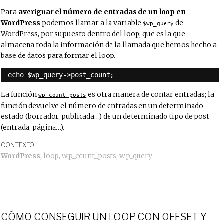
Para
averiguar el número de entradas de un loop en
WordPress
podemos llamar a la variable
de
$wp_query
WordPress, por supuesto dentro del loop, que es la que
almacena toda la información de la llamada que hemos hecho a
base de datos para formar el loop.
echo $wp_query->post_count;
La función
es otra manera de contar entradas; la
wp_count_posts
función devuelve el número de entradas en un determinado
estado (borrador, publicada…) de un determinado tipo de post
(entrada, página…).
CONTEXTO
WordPress
,
loop
,
wp_count_posts
,
wp_query
CÓMO CONSEGUIR UN LOOP CON OFFSET Y