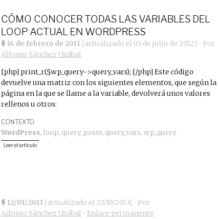
CÓMO CONOCER TODAS LAS VARIABLES DEL
LOOP ACTUAL EN WORDPRESS
14 de febrero de 2011
[actualizado el
03 de julio de 2012
]
• Por
Alfonso Sánchez Uzábal
[php] print_r($wp_query->query_vars); [/php] Este código
devuelve una matriz con los siguientes elementos, que según la
página en la que se llame a la variable, devolverá unos valores
rellenos u otros:
CONTEXTO
WordPress
,
loop
,
query_posts
,
query_vars
,
wp_query
Leer el artículo
12/01/2011
[actualizado el
23/10/2013
]
• Por
Alfonso Sánchez Uzábal
•
Enlace permanente