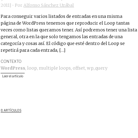
2011
]
• Por
Alfonso Sánchez Uzábal
Para conseguir varios listados de entradas en una misma
página de WordPress tenemos que reproducir el Loop tantas
veces como listas queramos tener. Así podremos tener una lista
general, otra en la que solo tengamos las entradas de una
categoría y cosas así. El código que esté dentro del Loop se
repetirá para cada entrada, […]
CONTEXTO
WordPress
,
loop
,
multiple loops
,
offset
,
wp_query
Leer el artículo
8 ARTÍCULOS