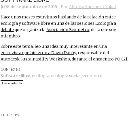
08 de septiembre de 2015
• Por
Alfonso Sánchez Uzábal
Hace unos meses estuvimos hablando de la
relación entre
ecología y software libre
en una de las sesiones
Ecología a
debate
que organiza la
Asociación Ecómetro
, de la que soy
miembro.
Sobre este tema, leo una idea muy interesante en una
entrevista que hicieron a Dawn Danby
, responsable del
Autodesk Sustainability Workshop, durante el encuentro
POC21
.
CONTEXTO
Software libre
,
ecología
,
ecología social
,
ecometro
Leer el artículo
1 ARTÍCULOS