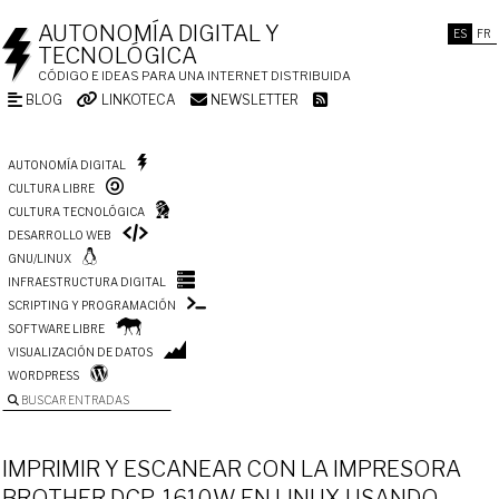
AUTONOMÍA DIGITAL Y
ES
FR
TECNOLÓGICA
CÓDIGO E IDEAS PARA UNA INTERNET DISTRIBUIDA
BLOG
LINKOTECA
NEWSLETTER
AUTONOMÍA DIGITAL
CULTURA LIBRE
CULTURA TECNOLÓGICA
DESARROLLO WEB
GNU/LINUX
INFRAESTRUCTURA DIGITAL
SCRIPTING Y PROGRAMACIÓN
SOFTWARE LIBRE
VISUALIZACIÓN DE DATOS
WORDPRESS
BUSCAR ENTRADAS
IMPRIMIR Y ESCANEAR CON LA IMPRESORA
BROTHER DCP-1610W EN LINUX USANDO