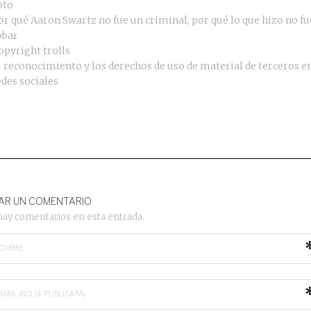
oto
or qué Aaron Swartz no fue un criminal, por qué lo que hizo no fu
obar
opyright trolls
l reconocimiento y los derechos de uso de material de terceros en
edes sociales
AR UN COMENTARIO
hay comentarios en esta entrada.
OMBRE
-MAIL (NO SE PUBLICARÁ)