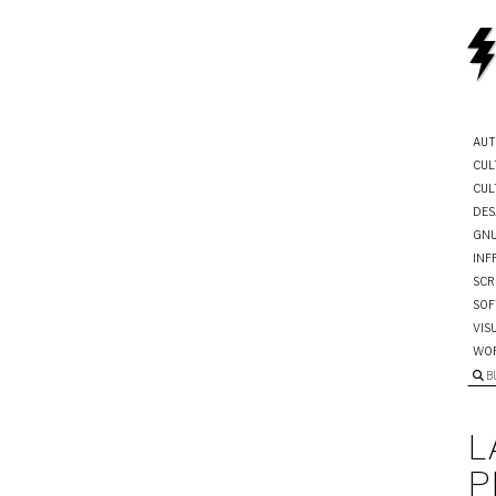
AUT
CUL
CUL
DES
GNU
INF
SCR
SOF
VIS
WO
B
L
P