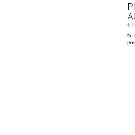
P
A
3
En 
pre