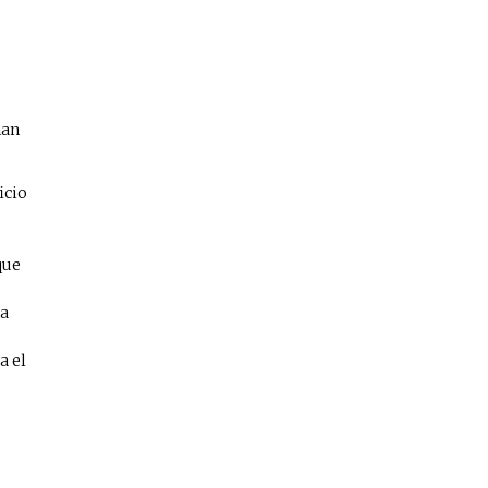
an
icio
que
na
a el