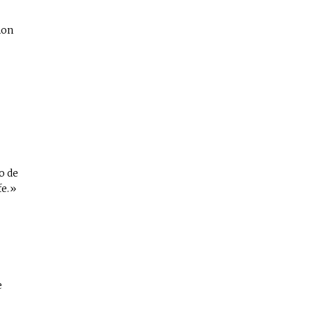
non
o de
fe.
e