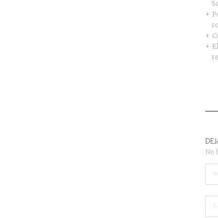
S
P
r
C
E
r
DEJ
No 
N
E