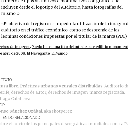
número de tipos distintivos denominativos con gráfico, que
incluyen desde el logotipo del Auditorio, hasta fotografías del
mismo.
El objetivo del registro es impedir la utilización de la imagen 
auditorio en el tráfico económico, como se desprende de las
leoninas condiciones impuestas por el titular de la marca (
PDF
).
chos de imagen: ¿Puedo hacer una foto delante de este edificio monument
e abril de 2008.
El Navegante
, El Mundo.
TEXTO
tura libre
,
Prácticas urbanas y rurales distribuidas
,
Auditorio d
erife
,
derechos de autor
,
derechos de imagen
,
marca registrada
,
tiago Calatrava
OR
onso Sánchez Uzábal
, aka
skotperez
TENIDO RELACIONADO
obre el juicio de las principales discográficas mundiales contra P