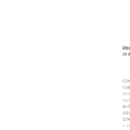
Dere
29 d
CON
Cul
Ten
San
AUT
Alf
CON
S