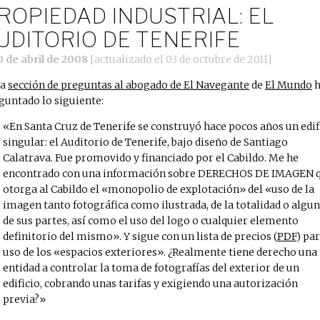
ROPIEDAD INDUSTRIAL: EL
UDITORIO DE TENERIFE
0 de abril de 2008
[actualizado el
03 de octubre de 2011
]
la
sección de preguntas al abogado de El Navegante
de
El Mundo
h
guntado lo siguiente:
En Santa Cruz de Tenerife se construyó hace pocos años un edif
singular: el Auditorio de Tenerife, bajo diseño de Santiago
Calatrava. Fue promovido y financiado por el Cabildo. Me he
encontrado con una información sobre DERECHOS DE IMAGEN 
otorga al Cabildo el «monopolio de explotación» del «uso de la
imagen tanto fotográfica como ilustrada, de la totalidad o algu
de sus partes, así como el uso del logo o cualquier elemento
definitorio del mismo». Y sigue con un lista de precios (
PDF
) par
uso de los «espacios exteriores». ¿Realmente tiene derecho una
entidad a controlar la toma de fotografías del exterior de un
edificio, cobrando unas tarifas y exigiendo una autorización
previa?