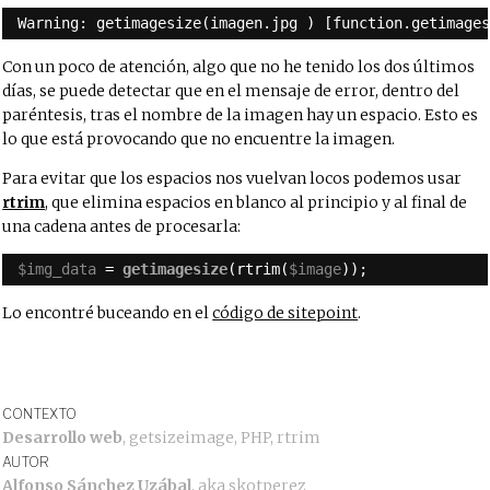
Warning: getimagesize(imagen.jpg ) [function.getimage
Con un poco de atención, algo que no he tenido los dos últimos
días, se puede detectar que en el mensaje de error, dentro del
paréntesis, tras el nombre de la imagen hay un espacio. Esto es
lo que está provocando que no encuentre la imagen.
Para evitar que los espacios nos vuelvan locos podemos usar
rtrim
, que elimina espacios en blanco al principio y al final de
una cadena antes de procesarla:
$img_data
= 
getimagesize
(rtrim(
$image
));
Lo encontré buceando en el
código de sitepoint
.
CONTEXTO
Desarrollo web
,
getsizeimage
,
PHP
,
rtrim
AUTOR
Alfonso Sánchez Uzábal
, aka
skotperez