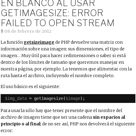
EN BLANCO AL USAR
GETIMAGESIZE: ERROR
FAILED TO OPEN STREAM
08 de febrero de 2012
La función
getsizeimage
de PHP devuelve una matriz con
información sobre una imagen: sus dimensiones, el tipo de
imagen… Muy útil para hacer redimensiones o saber si está
dentro de los límites de tamaño que queremos manejar en
nuestra página, por ejemplo. La tenemos que alimentar con la
ruta hasta el archivo, incluyendo el nombre completo.
El uso básico es el siguiente:
$img_data
= 
getimagesize
(
$image
);
Para usarla sólo hay que tener presente que el nombre del
archivo de imagen tiene que ser una cadena
sin espacios al
principio o al final
; de no ser así, PHP nos devolverá el siguiente
error: