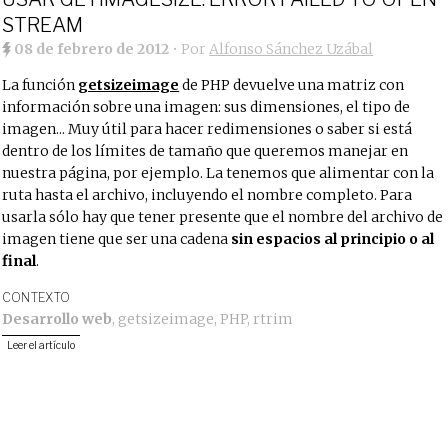
STREAM
08 de febrero de 2012
• Por
Alfonso Sánchez Uzábal
La función
getsizeimage
de PHP devuelve una matriz con
información sobre una imagen: sus dimensiones, el tipo de
imagen... Muy útil para hacer redimensiones o saber si está
dentro de los límites de tamaño que queremos manejar en
nuestra página, por ejemplo. La tenemos que alimentar con la
ruta hasta el archivo, incluyendo el nombre completo. Para
usarla sólo hay que tener presente que el nombre del archivo de
imagen tiene que ser una cadena
sin espacios al principio o al
final
.
CONTEXTO
Desarrollo web
,
getsizeimage
,
PHP
,
rtrim
Leer el artículo