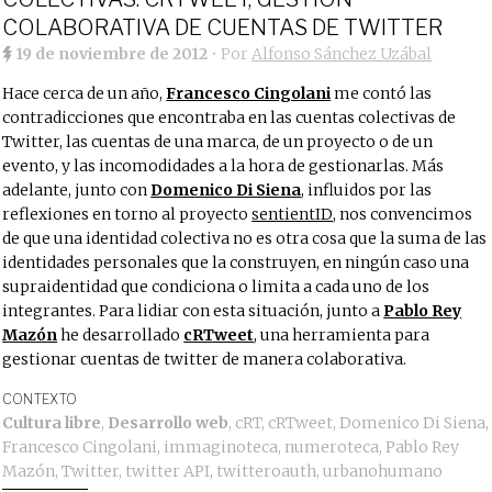
COLABORATIVA DE CUENTAS DE TWITTER
19 de noviembre de 2012
• Por
Alfonso Sánchez Uzábal
Hace cerca de un año,
Francesco Cingolani
me contó las
contradicciones que encontraba en las cuentas colectivas de
Twitter, las cuentas de una marca, de un proyecto o de un
evento, y las incomodidades a la hora de gestionarlas. Más
adelante, junto con
Domenico Di Siena
, influidos por las
reflexiones en torno al proyecto
sentientID
, nos convencimos
de que una identidad colectiva no es otra cosa que la suma de las
identidades personales que la construyen, en ningún caso una
supraidentidad que condiciona o limita a cada uno de los
integrantes. Para lidiar con esta situación, junto a
Pablo Rey
Mazón
he desarrollado
cRTweet
, una herramienta para
gestionar cuentas de twitter de manera colaborativa.
CONTEXTO
Cultura libre
,
Desarrollo web
,
cRT
,
cRTweet
,
Domenico Di Siena
,
Francesco Cingolani
,
immaginoteca
,
numeroteca
,
Pablo Rey
Mazón
,
Twitter
,
twitter API
,
twitteroauth
,
urbanohumano