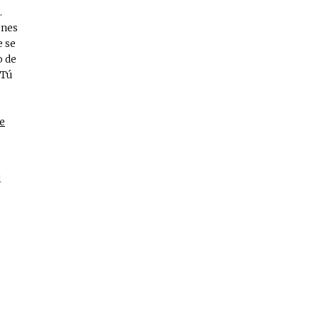
.
ones
e se
o de
 Tú
e
l