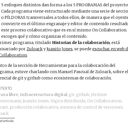
5 enfoques distintos dan forma a los 5 PROGRAMAS del proyecto
Cada programa viene estructurado mediante una serie de secci
o PÍLDORAS transversales a todos ellos, de manera que el oyent
convierte en el último engranaje y editor de contenido resultad
este proceso colaborativo que es en sí mismo On Collaboration.
escoges qué y cómo organizas el contenido.
primer programa, titulado
Historias de la colaboración
, está
isariado por
Zuloark
y
Juanito Jones
, se puede
escuchar en web d
Collaboration
.
tro de la sección de Herramientas para la colaboración del
grama, estuve charlando con Manuel Pascual de Zuloark, sobre e
encial de git y github como ecosistemas de colaboración.
TEXTO
tura libre
,
Infraestructura digital
,
git
,
github
,
Jérémie
mmermann
,
Juanito Jones
,
lógica distribuida
,
On Collaboration
,
cast
,
producción colaborativa
,
sistema de control de versiones
,
oark
 el artículo