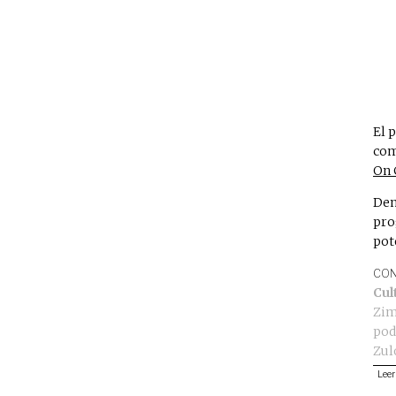
El 
com
On 
Den
pro
pot
CON
Cul
Zi
pod
Zul
Leer