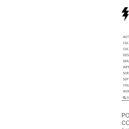
AUT
CUL
CUL
DES
GNU
INF
SCR
SOF
VIS
WO
B
PO
CO