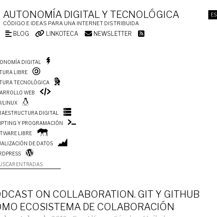
AUTONOMÍA DIGITAL Y TECNOLÓGICA
ES
CÓDIGO E IDEAS PARA UNA INTERNET DISTRIBUIDA
BLOG
LINKOTECA
NEWSLETTER
ONOMÍA DIGITAL
TURA LIBRE
TURA TECNOLÓGICA
ARROLLO WEB
/LINUX
RAESTRUCTURA DIGITAL
IPTING Y PROGRAMACIÓN
TWARE LIBRE
UALIZACIÓN DE DATOS
RDPRESS
USCAR ENTRADAS
DCAST ON COLLABORATION. GIT Y GITHUB
MO ECOSISTEMA DE COLABORACIÓN