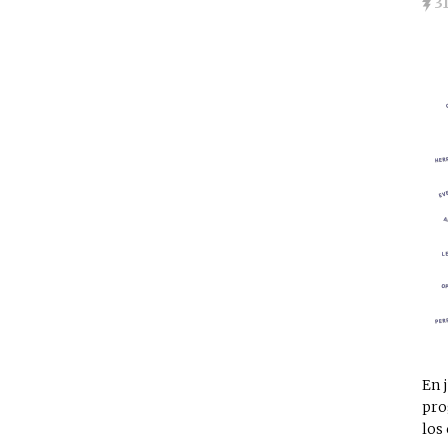
3
En 
pro
los