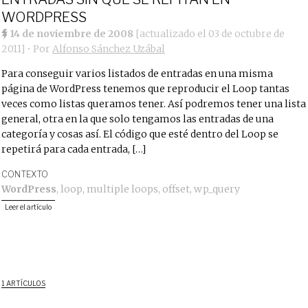
WORDPRESS
14 de noviembre de 2008
[actualizado el
03 de octubre de
2011
]
• Por
Alfonso Sánchez Uzábal
Para conseguir varios listados de entradas en una misma
página de WordPress tenemos que reproducir el Loop tantas
veces como listas queramos tener. Así podremos tener una lista
general, otra en la que solo tengamos las entradas de una
categoría y cosas así. El código que esté dentro del Loop se
repetirá para cada entrada, […]
CONTEXTO
WordPress
,
loop
,
multiple loops
,
offset
,
wp_query
Leer el artículo
1 ARTÍCULOS