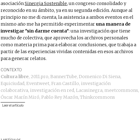
asociación
Sinergia Sostenible
, un congreso consolidado y
reconocido en su ámbito, ya en su segunda edición. Aunque al
principio no me di cuenta, la asistencia a ambos eventos en el
mismo año me ha permitido experimentar
una manera de
investigar "sin darme cuenta"
: una investigación que tiene
mucho de colectiva, que aprovecha los archivos personales
como materia prima para elaborar conclusiones, que trabaja a
partir de las experiencias vividas contenidas en esos archivos
para generar relatos.
CONTEXTO
Cultura libre
,
2011.pro
,
BannerTube
,
Domenico Di Siena
,
Equiciudad
,
Eventweet
,
Fran Castillo
,
investigación
colaborativa
,
investigación en red
,
Lacasinegra
,
meetcommons
,
Óscar Marín Miró
,
Pablo Rey Mazón
,
Thinkcommons
Leer el artículo