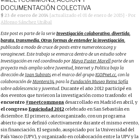
DOCUMENTACIÓN COLECTIVA
23 de enero de 2014
[actualizado el
01 de enero de 2015
]
• Por
Alfonso Sánchez Uzábal
Este post es parte de la serie
Investigación colaborativa, divertida,
barata, transmedia. Otras formas de entender la investigación
,
publicada a modo de cruce de posts entre numeroteca.org y
voragine.net. Este trabajo se enmarca dentro de un estudio sobre
Investigación en red coordinado por
Mayo Fuster Morell
parte de un
proyecto más amplio sobre Juventud, Internet y Politica bajo la
dirección de
Joan Subirats
en el marco del grupo
IGOPnet.cc
, con la
colaboración de
Montera34
, para la
Fundación Museo Reina Sofía
sobre adolescencia y juventud.
Durante el año 2012 participé en
dos eventos que tuvieron la investigación como trasfondo: el
encuentro
#meetcommons
desarrollado en Madrid en abril, y
el congreso
Equiciudad 2012
celebrado en San Sebastián en
diciembre. El primero, autoorganizado, con un programa
abierto que se definió colectivamente durante el mismo evento,
sin financiación. El segundo, auspiciado por la Universidad del
País Vasco (UPV), y organizado en colaboración entre la UPV y la