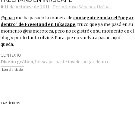
11 de octubre de 2011
• Por
Alfonso Sánchez Uzábal
@paaq
me ha pasado la manera de
conseguir emular el "pegar
dentro" de FreeHand en Inkscape
, truco que ya me pasó en su
momento
@numeroteca
, pero no registré en su momento en el
blog y por lo tanto olvidé. Para que no vuelva a pasar, aquí
queda.
CONTEXTO
Diseño gráfico
,
Inkscape
,
paste inside
,
pegar dentro
Leer el artículo
1 ARTÍCULOS