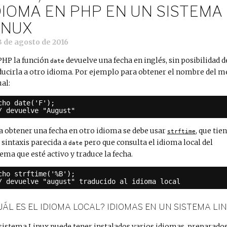
DIOMA EN PHP EN UN SISTEMA
INUX
3 de agosto de 2016
PHP la función
devuelve una fecha en inglés, sin posibilidad d
date
ducirla a otro idioma. Por ejemplo para obtener el nombre del m
ual:
cho date('F');
/ devuelve "August"
a obtener una fecha en otro idioma se debe usar
, que tie
strftime
 sintaxis parecida a
pero que consulta el idioma local del
date
tema que esté activo y traduce la fecha.
cho strftime('%B');
/ devuelve "august" traducido al idioma local
UÁL ES EL IDIOMA LOCAL? IDIOMAS EN UN SISTEMA LI
sistema Linux puede tener instalados varios idiomas, preparado