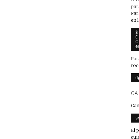
par
Par
en 
$
C
C
e
Par
roo
d
CA
Con
s
El 
qui