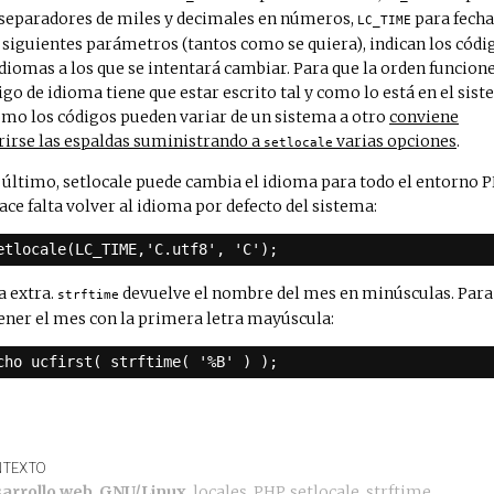
 separadores de miles y decimales en números,
para fech
LC_TIME
 siguientes parámetros (tantos como se quiera), indican los códi
idiomas a los que se intentará cambiar. Para que la orden funcione
igo de idioma tiene que estar escrito tal y como lo está en el sist
omo los códigos pueden variar de un sistema a otro
conviene
rirse las espaldas suministrando a
varias opciones
.
setlocale
 último, setlocale puede cambia el idioma para todo el entorno P
hace falta volver al idioma por defecto del sistema:
etlocale(LC_TIME,'C.utf8', 'C');
a extra.
devuelve el nombre del mes en minúsculas. Para
strftime
ener el mes con la primera letra mayúscula:
cho ucfirst( strftime( '%B' ) );
TEXTO
arrollo web
,
GNU/Linux
,
locales
,
PHP
,
setlocale
,
strftime