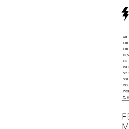
AUT
CUL
CUL
DES
GNU
INF
SCR
SOF
VIS
WO
B
F
M