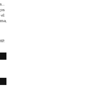
as…
gos
 el
ema,
HP.