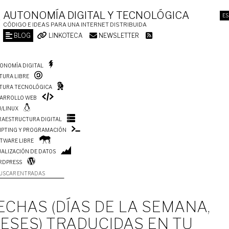
AUTONOMÍA DIGITAL Y TECNOLÓGICA
ES
CÓDIGO E IDEAS PARA UNA INTERNET DISTRIBUIDA
BLOG
LINKOTECA
NEWSLETTER
ONOMÍA DIGITAL
TURA LIBRE
TURA TECNOLÓGICA
ARROLLO WEB
/LINUX
RAESTRUCTURA DIGITAL
IPTING Y PROGRAMACIÓN
TWARE LIBRE
UALIZACIÓN DE DATOS
RDPRESS
USCAR ENTRADAS
ECHAS (DÍAS DE LA SEMANA,
ESES) TRADUCIDAS EN TU