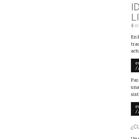
I
L
0
En 
tra
act
e
/
Par
una
sis
e
/
¿C
Un 