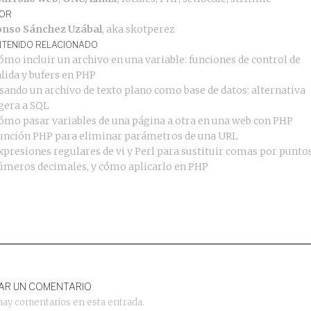
OR
onso Sánchez Uzábal
, aka
skotperez
TENIDO RELACIONADO
ómo incluir un archivo en una variable: funciones de control de
alida y bufers en PHP
sando un archivo de texto plano como base de datos: alternativa
igera a SQL
ómo pasar variables de una página a otra en una web con PHP
unción PHP para eliminar parámetros de una URL
xpresiones regulares de vi y Perl para sustituir comas por punto
úmeros decimales, y cómo aplicarlo en PHP
AR UN COMENTARIO
hay comentarios en esta entrada.