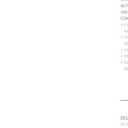
AUT
Alf
CON
C
s
U
l
C
F
E
n
DEJ
No 