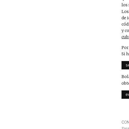
los
Los
de 
cód
y c
cub
Por
Si 
s
Bol
obt
e
CON
Des