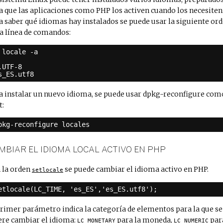
a que las aplicaciones como PHP los activen cuando los necesiten
a saber qué idiomas hay instalados se puede usar la siguiente or
la línea de comandos:
 locale -a
.UTF-8
s_ES.utf8
a instalar un nuevo idioma, se puede usar dpkg-reconfigure com
t:
pkg-reconfigure locales
MBIAR EL IDIOMA LOCAL ACTIVO EN PHP
 la orden
se puede cambiar el idioma activo en PHP.
setlocale
etlocale(LC_TIME, 'es_ES','es_ES.utf8');
primer parámetro indica la categoría de elementos para la que se
ere cambiar el idioma:
para la moneda,
par
LC_MONETARY
LC_NUMERIC