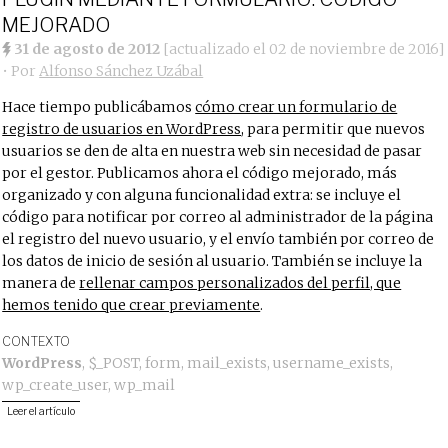
MEJORADO
31 de agosto de 2012
[actualizado el
02 de noviembre de 2016
]
• Por
Alfonso Sánchez Uzábal
Hace tiempo publicábamos
cómo crear un formulario de
registro de usuarios en WordPress
, para permitir que nuevos
usuarios se den de alta en nuestra web sin necesidad de pasar
por el gestor. Publicamos ahora el código mejorado, más
organizado y con alguna funcionalidad extra: se incluye el
código para notificar por correo al administrador de la página
el registro del nuevo usuario, y el envío también por correo de
los datos de inicio de sesión al usuario. También se incluye la
manera de
rellenar campos personalizados del perfil, que
hemos tenido que crear previamente
.
CONTEXTO
WordPress
,
$_POST
,
form
,
mail_exists
,
username_exists
,
wp_create_user
,
wp_mail
Leer el artículo