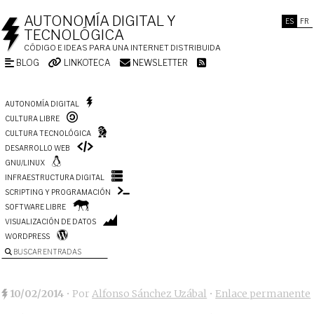
AUTONOMÍA DIGITAL Y
ES
FR
TECNOLÓGICA
CÓDIGO E IDEAS PARA UNA INTERNET DISTRIBUIDA
BLOG
LINKOTECA
NEWSLETTER
AUTONOMÍA DIGITAL
CULTURA LIBRE
CULTURA TECNOLÓGICA
DESARROLLO WEB
GNU/LINUX
INFRAESTRUCTURA DIGITAL
SCRIPTING Y PROGRAMACIÓN
SOFTWARE LIBRE
VISUALIZACIÓN DE DATOS
WORDPRESS
BUSCAR ENTRADAS
10/02/2014
• Por
Alfonso Sánchez Uzábal
•
Enlace permanente