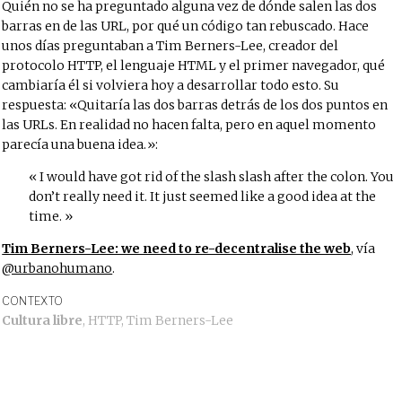
Quién no se ha preguntado alguna vez de dónde salen las dos
barras en de las URL, por qué un código tan rebuscado. Hace
unos días preguntaban a Tim Berners-Lee, creador del
protocolo HTTP, el lenguaje HTML y el primer navegador, qué
cambiaría él si volviera hoy a desarrollar todo esto. Su
respuesta: «Quitaría las dos barras detrás de los dos puntos en
las URLs. En realidad no hacen falta, pero en aquel momento
parecía una buena idea.»:
I would have got rid of the slash slash after the colon. You
don’t really need it. It just seemed like a good idea at the
time.
Tim Berners-Lee: we need to re-decentralise the web
, vía
@urbanohumano
.
CONTEXTO
Cultura libre
,
HTTP
,
Tim Berners-Lee