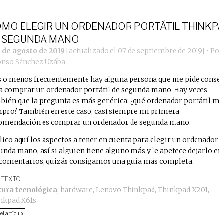
MO ELEGIR UN ORDENADOR PORTÁTIL THINKP
 SEGUNDA MANO
1 de agosto de 2019
[actualizado el
07 de septiembre de 2019
]
• Po
onso Sánchez Uzábal
 o menos frecuentemente hay alguna persona que me pide cons
a comprar un ordenador portátil de segunda mano. Hay veces
bién que la pregunta es más genérica: ¿qué ordenador portátil 
pro? También en este caso, casi siempre mi primera
omendación es comprar un ordenador de segunda mano.
lico aquí los aspectos a tener en cuenta para elegir un ordenador
unda mano, así si alguien tiene alguno más y le apetece dejarlo e
 comentarios, quizás consigamos una guía más completa.
TEXTO
tura tecnológica
,
hardware
,
Lenovo Thinkpad
,
Thinkpad X201
,
nkpad X61s
 el artículo