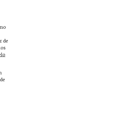
omo
r de
los
elo
n
 de