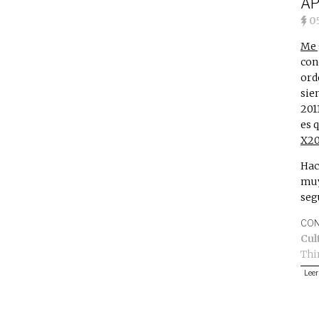
AP
0
Me 
con
ord
sie
201
es 
X20
Hac
muy
seg
CON
Cul
Thi
Leer