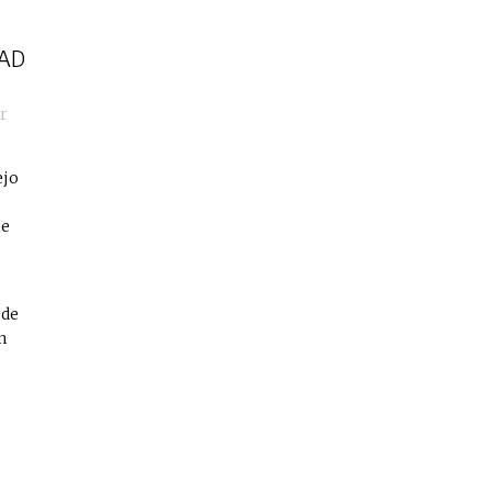
AD
r
ejo
me
 de
n