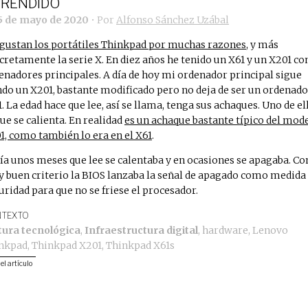
RENDIDO
5 de mayo de 2020
• Por
Alfonso Sánchez Uzábal
gustan los portátiles Thinkpad por muchas razones
, y más
cretamente la serie X. En diez años he tenido un X61 y un X201 c
enadores principales. A día de hoy mi ordenador principal sigue
ndo un X201, bastante modificado pero no deja de ser un ordenado
1. La edad hace que lee, así se llama, tenga sus achaques. Uno de el
que se calienta. En realidad
es un achaque bastante típico del mod
1, como también lo era en el X61
.
ía unos meses que lee se calentaba y en ocasiones se apagaba. Co
 buen criterio la BIOS lanzaba la señal de apagado como medida
uridad para que no se friese el procesador.
TEXTO
tura tecnológica
,
Infraestructura digital
,
hardware
,
Lenovo
nkpad
,
Thinkpad X201
,
Thinkpad X61s
 el artículo