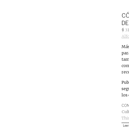
CÓ
DE
3
Alf
Más
par
tam
com
rec
Pub
seg
los
CON
Cul
Thi
Leer