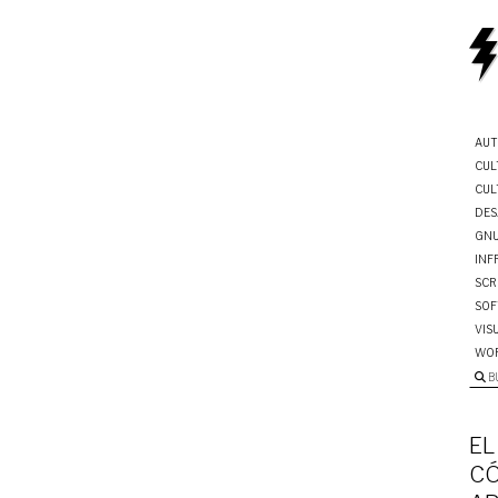
AUT
CUL
CUL
DES
GNU
INF
SCR
SOF
VIS
WO
B
EL
CÓ