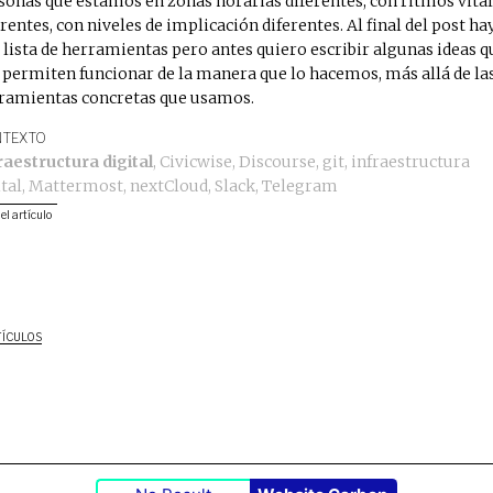
sonas que estamos en zonas horarias diferentes, con ritmos vita
erentes, con niveles de implicación diferentes. Al final del post ha
 lista de herramientas pero antes quiero escribir algunas ideas q
 permiten funcionar de la manera que lo hacemos, más allá de la
ramientas concretas que usamos.
TEXTO
raestructura digital
,
Civicwise
,
Discourse
,
git
,
infraestructura
ital
,
Mattermost
,
nextCloud
,
Slack
,
Telegram
 el artículo
TÍCULOS