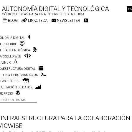
AUTONOMÍA DIGITAL Y TECNOLÓGICA
ES
CÓDIGO E IDEAS PARA UNA INTERNET DISTRIBUIDA
BLOG
LINKOTECA
NEWSLETTER
ONOMÍA DIGITAL
TURA LIBRE
TURA TECNOLÓGICA
ARROLLO WEB
/LINUX
RAESTRUCTURA DIGITAL
IPTING Y PROGRAMACIÓN
TWARE LIBRE
UALIZACIÓN DE DATOS
RDPRESS
USCAR ENTRADAS
 INFRAESTRUCTURA PARA LA COLABORACIÓN 
VICWISE