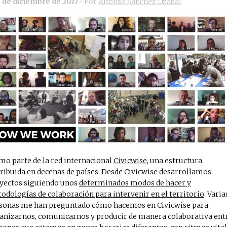
9 de diciembre de 2017
• Por
Alfonso Sánchez Uzábal
mo parte de la red internacional
Civicwise
, una estructura
tribuida en decenas de países. Desde Civicwise desarrollamos
yectos siguiendo unos
determinados modos de hacer y
odologías de colaboración para intervenir en el territorio
. Varia
sonas me han preguntado cómo hacemos en Civicwise para
anizarnos, comunicarnos y producir de manera colaborativa ent