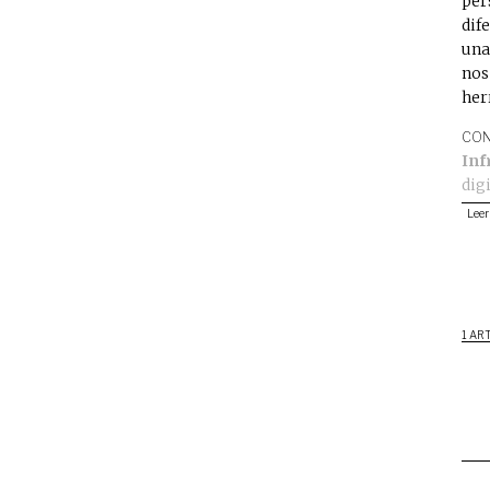
per
dif
una
nos
her
CON
Inf
dig
Leer
1 AR