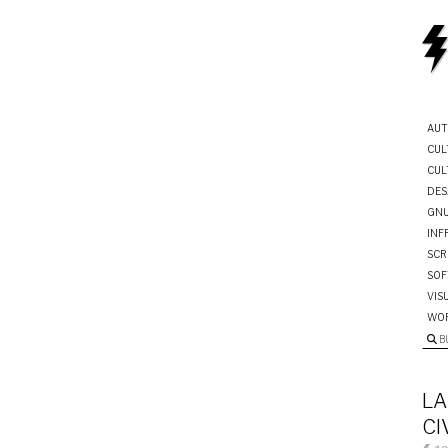
AUT
CUL
CUL
DES
GNU
INF
SCR
SOF
VIS
WO
B
LA
CI