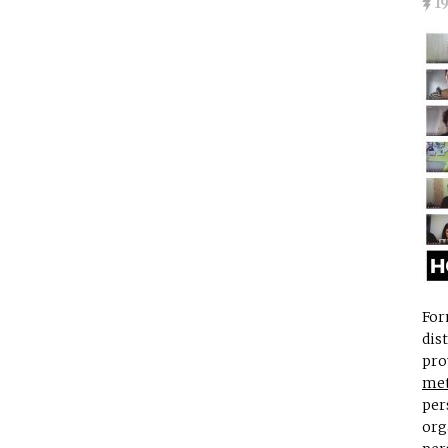
1
For
dis
pro
met
per
org