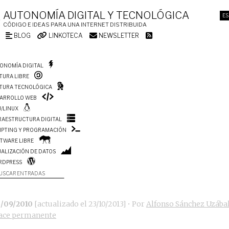
AUTONOMÍA DIGITAL Y TECNOLÓGICA
ES
CÓDIGO E IDEAS PARA UNA INTERNET DISTRIBUIDA
BLOG
LINKOTECA
NEWSLETTER
ONOMÍA DIGITAL
TURA LIBRE
TURA TECNOLÓGICA
ARROLLO WEB
/LINUX
RAESTRUCTURA DIGITAL
IPTING Y PROGRAMACIÓN
TWARE LIBRE
UALIZACIÓN DE DATOS
RDPRESS
USCAR ENTRADAS
6/09/2010
[actualizado el
23/10/2013
]
• Por
Alfonso Sánchez Uzába
ace permanente