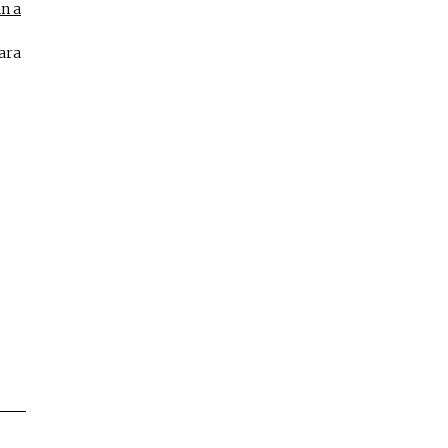
n a
ara