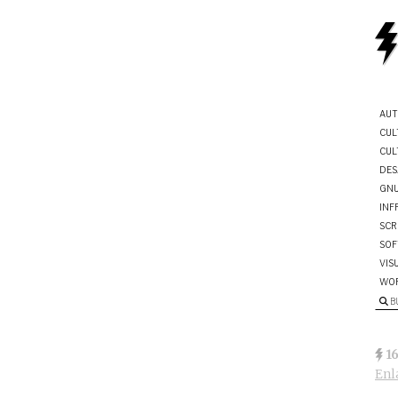
AUT
CUL
CUL
DES
GNU
INF
SCR
SOF
VIS
WO
B
1
Enl