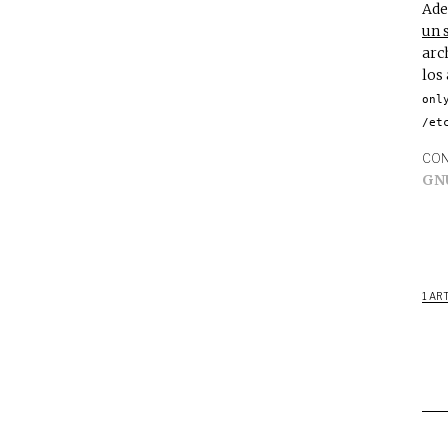
Ade
un 
arc
los
onl
/et
CON
GN
1 AR