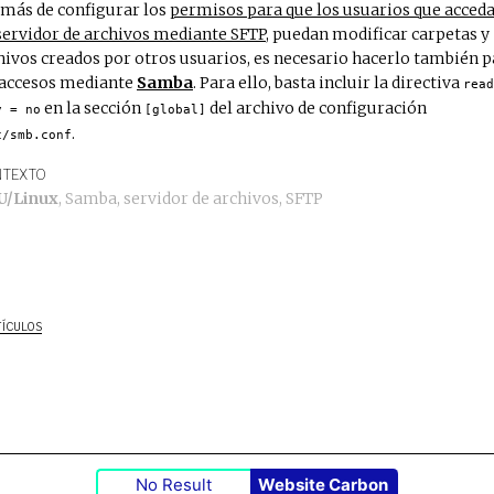
más de configurar los
permisos para que los usuarios que acceda
servidor de archivos mediante SFTP
, puedan modificar carpetas y
hivos creados por otros usuarios, es necesario hacerlo también p
 accesos mediante
Samba
. Para ello, basta incluir la directiva
read
en la sección
del archivo de configuración
y = no
[global]
.
c/smb.conf
TEXTO
U/Linux
,
Samba
,
servidor de archivos
,
SFTP
TÍCULOS
No Result
Website Carbon