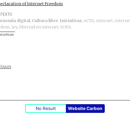
TEXTO
onomía digital
,
Cultura libre
,
Iniciativas
,
ACTA
,
internet
,
interne
edom
,
ley
,
libertad en internet
,
SOPA
 el artículo
TÍCULOS
No Result
Website Carbon