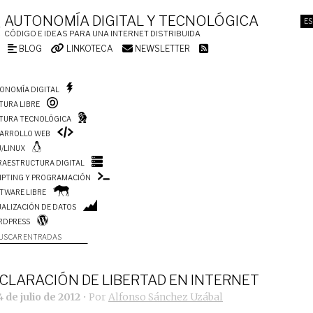
AUTONOMÍA DIGITAL Y TECNOLÓGICA
ES
CÓDIGO E IDEAS PARA UNA INTERNET DISTRIBUIDA
BLOG
LINKOTECA
NEWSLETTER
ONOMÍA DIGITAL
TURA LIBRE
TURA TECNOLÓGICA
ARROLLO WEB
/LINUX
RAESTRUCTURA DIGITAL
IPTING Y PROGRAMACIÓN
TWARE LIBRE
UALIZACIÓN DE DATOS
RDPRESS
USCAR ENTRADAS
CLARACIÓN DE LIBERTAD EN INTERNET
 de julio de 2012
• Por
Alfonso Sánchez Uzábal