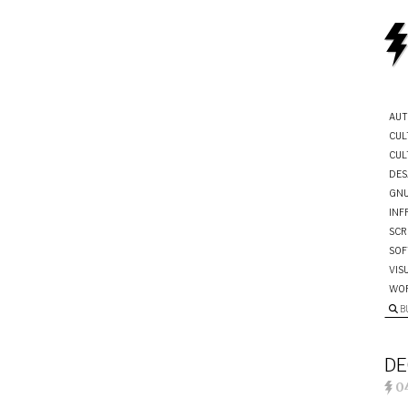
AUT
CUL
CUL
DES
GNU
INF
SCR
SOF
VIS
WO
B
DE
04