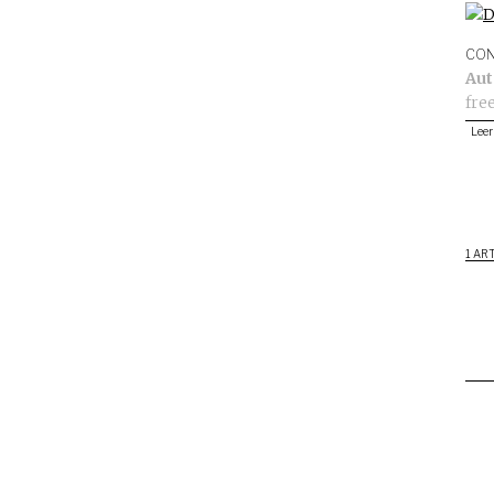
CON
Aut
fre
Leer
1 AR