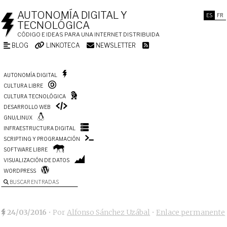
AUTONOMÍA DIGITAL Y
ES
FR
TECNOLÓGICA
CÓDIGO E IDEAS PARA UNA INTERNET DISTRIBUIDA
BLOG
LINKOTECA
NEWSLETTER
AUTONOMÍA DIGITAL
CULTURA LIBRE
CULTURA TECNOLÓGICA
DESARROLLO WEB
GNU/LINUX
INFRAESTRUCTURA DIGITAL
SCRIPTING Y PROGRAMACIÓN
SOFTWARE LIBRE
VISUALIZACIÓN DE DATOS
WORDPRESS
BUSCAR ENTRADAS
24/03/2016
• Por
Alfonso Sánchez Uzábal
•
Enlace permanente