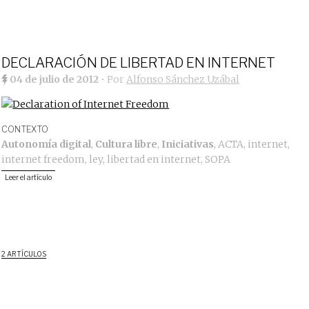
DECLARACIÓN DE LIBERTAD EN INTERNET
04 de julio de 2012
• Por
Alfonso Sánchez Uzábal
CONTEXTO
Autonomía digital
,
Cultura libre
,
Iniciativas
,
ACTA
,
internet
,
internet freedom
,
ley
,
libertad en internet
,
SOPA
Leer el artículo
2 ARTÍCULOS