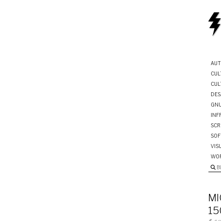
AUT
CUL
CUL
DES
GNU
INF
SCR
SOF
VIS
WO
B
MI
15