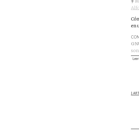
1
Alf
Cóm
en 
CON
GN
son
Leer
1 AR