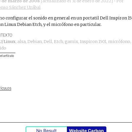
0 de marzo de 2008
[actualizado el
31 de enero de 2022
]
• Por
onso Sánchez Uzábal
o configurar el sonido en general en un portatil Dell Inspiron 15
un Linux Debian Etch, y el micrófono en particular.
TEXTO
U/Linux
,
alsa
,
Debian
,
Dell
,
Etch
,
gamix
,
Inspiron 1501
,
micrófono
,
ido
 el artículo
TÍCULOS
No Result
Website Carbon