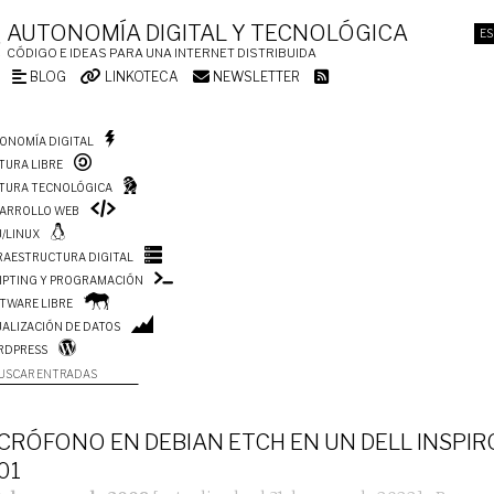
AUTONOMÍA DIGITAL Y TECNOLÓGICA
ES
CÓDIGO E IDEAS PARA UNA INTERNET DISTRIBUIDA
BLOG
LINKOTECA
NEWSLETTER
ONOMÍA DIGITAL
TURA LIBRE
TURA TECNOLÓGICA
ARROLLO WEB
/LINUX
RAESTRUCTURA DIGITAL
IPTING Y PROGRAMACIÓN
TWARE LIBRE
UALIZACIÓN DE DATOS
RDPRESS
USCAR ENTRADAS
CRÓFONO EN DEBIAN ETCH EN UN DELL INSPI
01