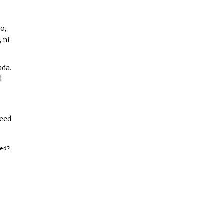
o,
 ni
ada.
l
feed
ed?