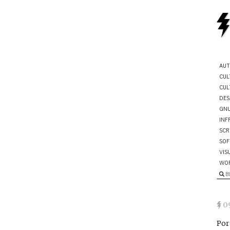
AUT
CUL
CUL
DES
GNU
INF
SCR
SOF
VIS
WO
B
0
Por