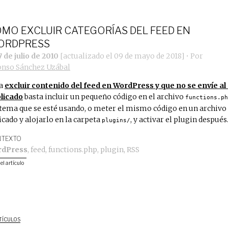
MO EXCLUIR CATEGORÍAS DEL FEED EN
ORDPRESS
 de julio de 2010
[actualizado el
09 de mayo de 2018
]
• Por
onso Sánchez Uzábal
ra
excluir contenido del feed en WordPress y que no se envíe al
licado
basta incluir un pequeño código en el archivo
functions.ph
 tema que se esté usando, o meter el mismo código en un archivo
icado y alojarlo en la carpeta
, y activar el plugin después
plugins/
TEXTO
rdPress
,
feed
,
functions.php
,
plugin
,
RSS
 el artículo
TÍCULOS