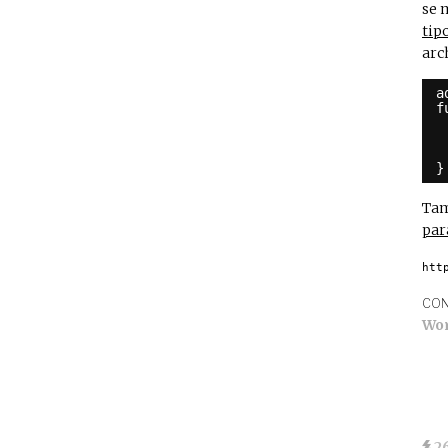
se 
tip
arc
a
f
}
Tam
par
htt
CON
Wo
2