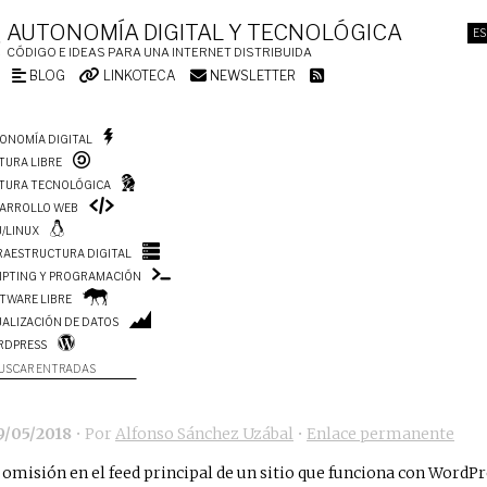
AUTONOMÍA DIGITAL Y TECNOLÓGICA
ES
CÓDIGO E IDEAS PARA UNA INTERNET DISTRIBUIDA
BLOG
LINKOTECA
NEWSLETTER
ONOMÍA DIGITAL
TURA LIBRE
TURA TECNOLÓGICA
ARROLLO WEB
/LINUX
RAESTRUCTURA DIGITAL
IPTING Y PROGRAMACIÓN
TWARE LIBRE
UALIZACIÓN DE DATOS
RDPRESS
USCAR ENTRADAS
9/05/2018
• Por
Alfonso Sánchez Uzábal
•
Enlace permanente
 omisión en el feed principal de un sitio que funciona con WordP