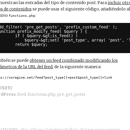
muestran las entradas del tipo de contenido post. Para
incluir otr
os de contenidos
se puede usar el siguiente código, añadiéndolo a
hivo
:
functions.php
dd_filter( 'pre_get_posts', 'prefix_custom_feed' );
unction prefix_modify_feed( $query ) {
if ( $query-&gt;is_feed() )
$query-&gt;set( 'post_type', array( 'post', '
return $query;
bién se puede
obtener un feed combinado modificando los
ámetros de la URL del feed
, de la siguiente manera:
ps://voragine.net/feed?post_type[]=post&post_type[]=link
TEXTO
rdPress
,
feed
,
functions.php
,
pre_get_posts
6/11/2015
• Por
Alfonso Sánchez Uzábal
•
Enlace permanente