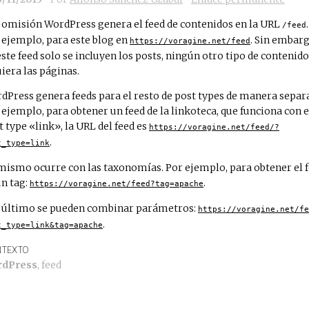
 omisión WordPress genera el feed de contenidos en la URL
.
/feed
 ejemplo, para este blog en
. Sin embarg
https://voragine.net/feed
este feed solo se incluyen los posts, ningún otro tipo de contenido,
uiera las páginas.
dPress genera feeds para el resto de post types de manera separ
 ejemplo, para obtener un feed de la linkoteca, que funciona con e
t type «link», la URL del feed es
https://voragine.net/feed/?
.
t_type=link
mismo ocurre con las taxonomías. Por ejemplo, para obtener el 
un tag:
.
https://voragine.net/feed?tag=apache
 último se pueden combinar parámetros:
https://voragine.net/fe
.
t_type=link&tag=apache
TEXTO
rdPress
,
feed