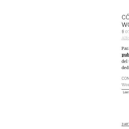
CÓ
W
07
Alf
Pa
pub
del
ded
CON
Wo
Leer
3 AR