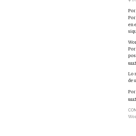
Por
Por
en 
siq
Wor
Por
pos
pos
Lo 
de 
Por
pos
CON
Wo