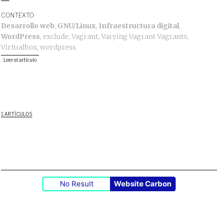
CONTEXTO
Desarrollo web
,
GNU/Linux
,
Infraestructura digital
,
WordPress
,
exclude
,
Vagrant
,
Varying Vagrant Vagrants
,
Virtualbox
,
wordpress
Leer el artículo
1 ARTÍCULOS
No Result
Website Carbon