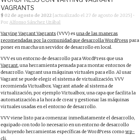
VAGRANTS
02 de agosto de 2022
[actualizado el
27 de agosto de 2025
]
•
Por
Alfonso Sánchez Uzábal
Varying Vagrant Vagrants
(VVV) es
una de las maneras
recomendadas por la comunidad que desarrolla WordPress
para
poner en marcha un servidor de desarrollo en local.
VVV es un entorno de desarrollo para WordPress que usa
Vagrant
, una herramienta pensada para montar entornos de
desarrollo. Vagrant usa máquinas virtuales para ello. Al usar
Vagrant se puede elegir el sistema de virtualización. VVV
recomienda Virtualbox. Vagrant añade al sistema de
virtualización, por ejemplo Virtualbox, una capa que facilita la
automatización a la hora de crear y gestionar las máquinas
virtuales usadas en el entorno de desarrollo.
VVV viene listo para comenzar inmediatamente el desarrollo,
equipado con todo lo necesario en un entorno de desarrollo
incluyendo herramientas específicas de WordPress como
wp-
cli
.