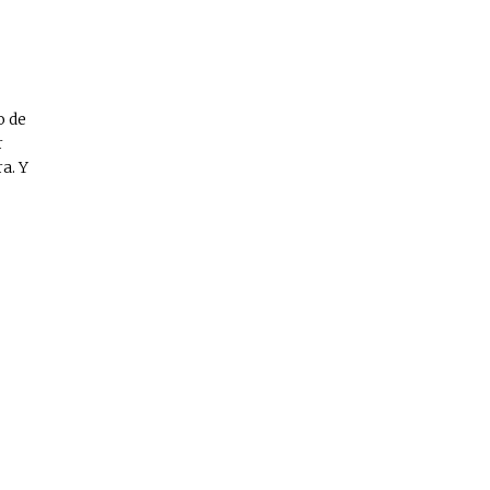
o de
r
a. Y