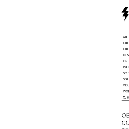
AUT
CUL
CUL
DES
GNU
INF
SCR
SOF
VIS
WO
B
OB
CO