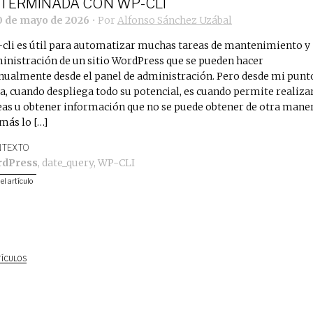
TERMINADA CON WP-CLI
0 de mayo de 2026
• Por
Alfonso Sánchez Uzábal
cli es útil para automatizar muchas tareas de mantenimiento y
inistración de un sitio WordPress que se pueden hacer
ualmente desde el panel de administración. Pero desde mi punt
ta, cuando despliega todo su potencial, es cuando permite realiza
eas u obtener información que no se puede obtener de otra maner
más lo […]
TEXTO
rdPress
,
date_query
,
WP-CLI
 el artículo
TÍCULOS