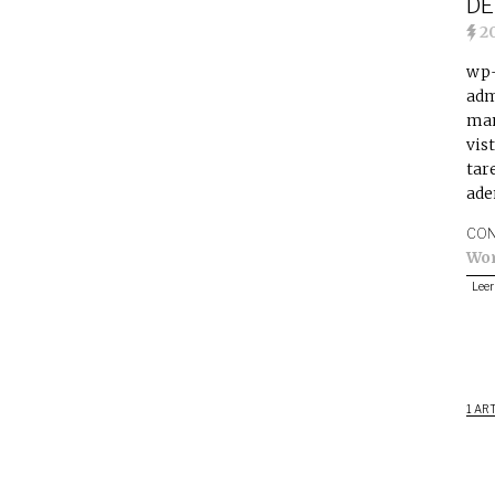
DE
2
wp-
adm
man
vis
tar
ade
CON
Wo
Leer
1 AR