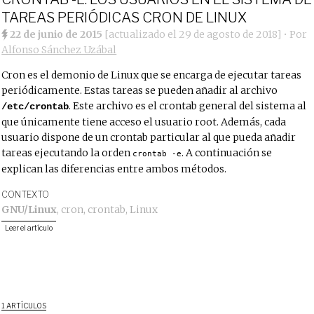
TAREAS PERIÓDICAS CRON DE LINUX
22 de junio de 2015
[actualizado el
29 de agosto de 2018
]
• Por
Alfonso Sánchez Uzábal
Cron es el demonio de Linux que se encarga de ejecutar tareas
periódicamente. Estas tareas se pueden añadir al archivo
. Este archivo es el crontab general del sistema al
/etc/crontab
que únicamente tiene acceso el usuario root. Además, cada
usuario dispone de un crontab particular al que pueda añadir
tareas ejecutando la orden
. A continuación se
crontab -e
explican las diferencias entre ambos métodos.
CONTEXTO
GNU/Linux
,
cron
,
crontab
,
Linux
Leer el artículo
1 ARTÍCULOS