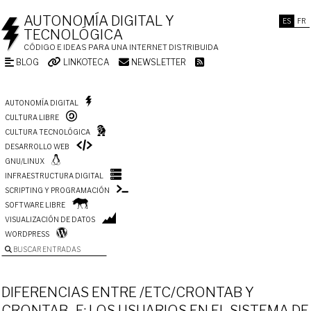
AUTONOMÍA DIGITAL Y
ES
FR
TECNOLÓGICA
CÓDIGO E IDEAS PARA UNA INTERNET DISTRIBUIDA
BLOG
LINKOTECA
NEWSLETTER
AUTONOMÍA DIGITAL
CULTURA LIBRE
CULTURA TECNOLÓGICA
DESARROLLO WEB
GNU/LINUX
INFRAESTRUCTURA DIGITAL
SCRIPTING Y PROGRAMACIÓN
SOFTWARE LIBRE
VISUALIZACIÓN DE DATOS
WORDPRESS
BUSCAR ENTRADAS
DIFERENCIAS ENTRE /ETC/CRONTAB Y
CRONTAB -E: LOS USUARIOS EN EL SISTEMA DE