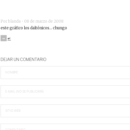
Por blanda •
08 de marzo de 2008
este gráfico los daltónicos… chungo
∞
↵
DEJAR UN COMENTARIO
NOMBRE
E-MAIL (NO SE PUBLICARÁ)
SITIO WEB
COMENTARIO