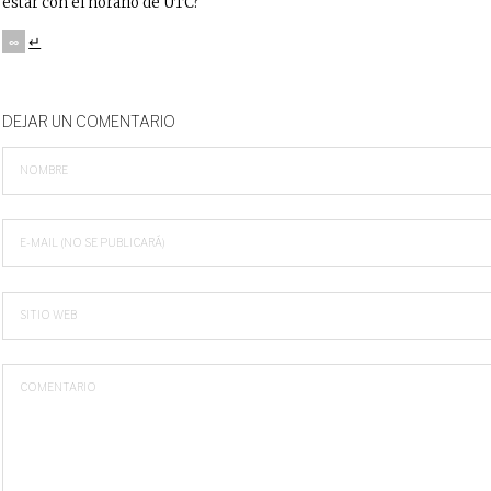
estar con el horario de UTC?
∞
↵
DEJAR UN COMENTARIO
NOMBRE
E-MAIL (NO SE PUBLICARÁ)
SITIO WEB
COMENTARIO