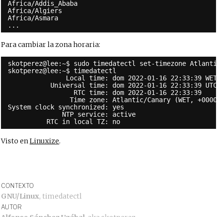
Africa/Addis_Ababa
Africa/Algiers
Africa/Asmara
...
Para cambiar la zona horaria:
skotperez@lee:~$ sudo timedatectl set-timezone Atlant
skotperez@lee:~$ timedatectl
Local time: dom 2022-01-16 22:33:39 WE
Universal time: dom 2022-01-16 22:33:39 UT
RTC time: dom 2022-01-16 22:33:39
Time zone: Atlantic/Canary (WET, +000
System clock synchronized: yes
NTP service: active
RTC in local TZ: no
Visto en
Linuxize
.
CONTEXTO
GNU/Linux
,
timedatectl
AUTOR