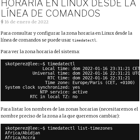
HORARIA EN LINUX DESDE LA
LÍNEA DE COMANDOS
16 de enero de 2022
Para consultar y configurar la zona horaria en Linux desde la
línea de comandos se puede usar
.
timedatectl
Para ver la zona horaria del sistema:
skotperez@lee:~$ timedatectl
Local time: dom 2022-01-16 23:31:21 CE
Universal time: dom 2022-01-16 22:31:21 UT
RTC time: dom 2022-01-16 22:31:21
Time zone: Europe/Paris (CET, +0100)
System clock synchronized: yes
NTP service: active
RTC in local TZ: no
Para listar los nombres de las zonas horarias (necesitaremos el
nombre preciso de la zona a la que queremos cambiar):
skotperez@lee:~$ timedatectl list-timezones
Africa/Abidjan
Africa/Accra